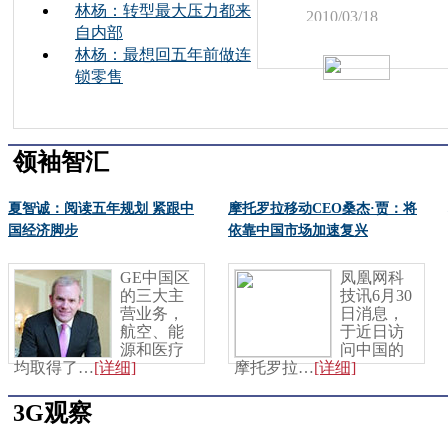
林杨：转型最大压力都来
2010/03/18
自内部
总是要先会走，才
林杨：最想回五年前做连
的，什么事都是欲
锁零售
达
领袖智汇
夏智诚：阅读五年规划 紧跟中
摩托罗拉移动CEO桑杰·贾：将
国经济脚步
依靠中国市场加速复兴
GE中国区
凤凰网科
的三大主
技讯6月30
营业务，
日消息，
航空、能
于近日访
源和医疗
问中国的
均取得了…
[详细]
摩托罗拉…
[详细]
3G观察