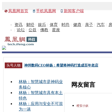
凤凰网首页
手机凤凰网
新闻客户端
资讯
财经
娱乐
体育
时尚
健康
亲子
汽车
论坛
公益
佛教
星座
头号人物
神州数码CEO林杨：希望将神码打造成百年老店
林杨：智慧城市是神码业
网友留言
务核心
林杨：智慧城市具有本土
特色
林杨：应用与安全不可混
橙安小妖
为一谈