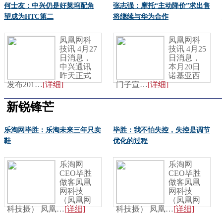
何士友：中兴仍是好莱坞配角
张志强：摩托“主动降价”求出售
望成为HTC第二
将继续与华为合作
凤凰网科
凤凰网科
技讯 4月27
技讯 4月25
日消息，
日消息，
中兴通讯
本月20日
昨天正式
诺基亚西
发布201…
[详细]
门子宣…
[详细]
新锐锋芒
乐淘网毕胜：乐淘未来三年只卖
毕胜：我不怕失控，失控是调节
鞋
优化的过程
乐淘网
乐淘网
CEO毕胜
CEO毕胜
做客凤凰
做客凤凰
网科技
网科技
（凤凰网
（凤凰网
科技摄） 凤凰…
[详细]
科技摄） 凤凰…
[详细]