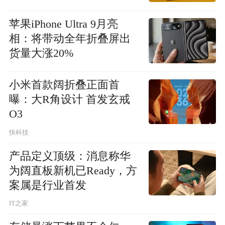
穿全年
苹果iPhone Ultra 9月亮
相：将带动全年折叠屏出
货量大涨20%
小米首款阔折叠正面首
曝：大R角设计 首发玄戒
O3
快科技
产品定义顶级：消息称华
为阔直板新机已Ready，方
案属是行业首发
IT之家