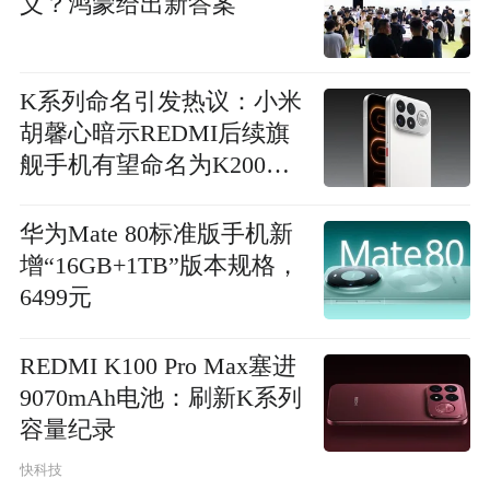
义？鸿蒙给出新答案
K系列命名引发热议：小米
胡馨心暗示REDMI后续旗
舰手机有望命名为K200系
列
华为Mate 80标准版手机新
增“16GB+1TB”版本规格，
6499元
REDMI K100 Pro Max塞进
9070mAh电池：刷新K系列
容量纪录
快科技