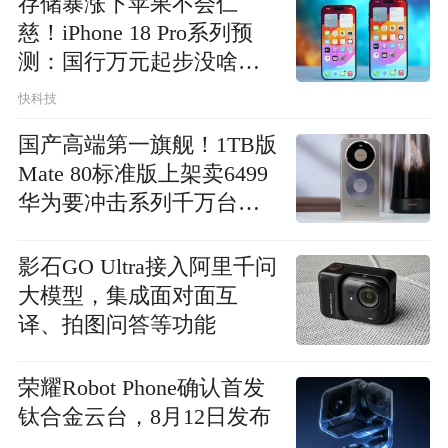
存储暴涨下苹果不会仁
慈！iPhone 18 Pro系列预
测：国行万元起步没啥问
题
快科技
国产高端第一旗舰！1TB版
Mate 80标准版上架卖6499
华为要冲击系列千万台出
货
影石GO Ultra接入阿里千问
大模型，集成面对面互
译、拍图问答等功能
荣耀Robot Phone确认首发
钛合金云台，8月12日发布