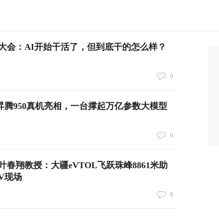
大会：AI开始干活了，但到底干的怎么样？
0
：昇腾950真机亮相，一台撑起万亿参数大模型
0
春翔教授：大疆eVTOL飞跃珠峰8861米助
V现场
0