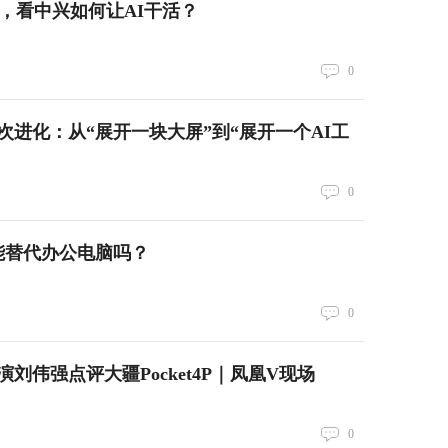
I，看中兴如何让AI干活？
0
次进化：从“展开一块大屏”到“展开一个AI工
0
ld6能替代办公电脑吗？
0
刘伟强点评大疆Pocket4P｜凤凰V现场
0