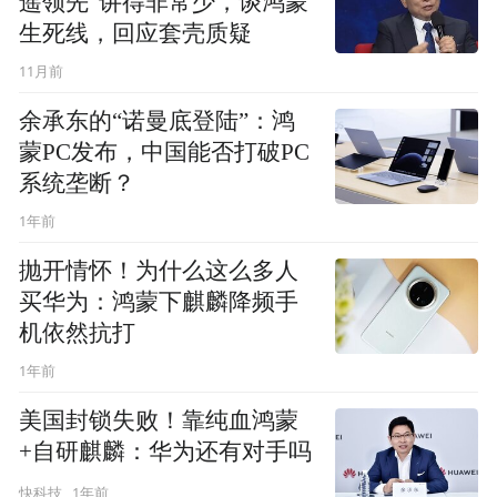
遥领先”讲得非常少，谈鸿蒙
生死线，回应套壳质疑
11月前
余承东的“诺曼底登陆”：鸿
蒙PC发布，中国能否打破PC
系统垄断？
1年前
抛开情怀！为什么这么多人
买华为：鸿蒙下麒麟降频手
机依然抗打
1年前
美国封锁失败！靠纯血鸿蒙
+自研麒麟：华为还有对手吗
1年前
快科技