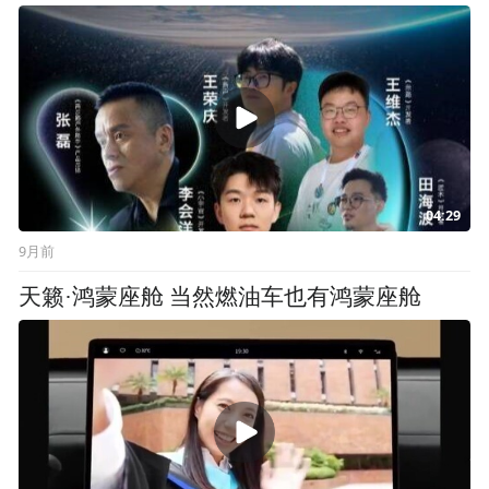
04:29
9月前
天籁·鸿蒙座舱 当然燃油车也有鸿蒙座舱