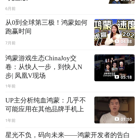
6月前
从0到全球第三极！鸿蒙如何
跑赢时间
04:08
7月前
鸿蒙游戏生态ChinaJoy交
卷：从快人一步，到快人N
步| 凤凰V现场
05:18
1年前
UP主分析纯血鸿蒙：几乎不
可能应用在其他品牌手机上
01:10
1年前
星光不负，码向未来——鸿蒙开发者的告白