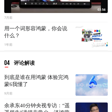
03:56
7月前
用一个词形容鸿蒙，你会说
什么？
01:05
1年前
04
评论解读
到底是谁在用鸿蒙 体验完鸿
蒙6我懂了
9月前
余承东40分钟央视专访：“遥