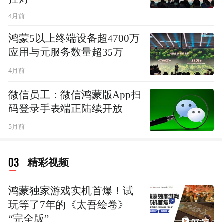
4月前
鸿蒙5以上终端设备超4700万
应用与元服务数量超35万
4月前
微信员工：微信鸿蒙版App扫
码登录手表端正陆续开放
5月前
03
精彩视频
鸿蒙独家游戏实机首爆！试
玩等了7年的《太吾绘卷》
“完全版”
07:53