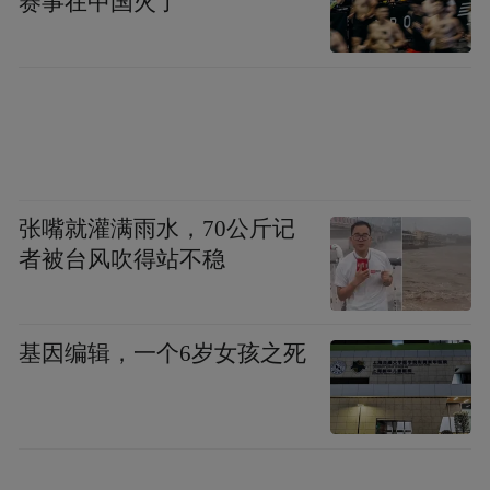
赛事在中国火了
张嘴就灌满雨水，70公斤记
者被台风吹得站不稳
很多人都想在假期约上朋友看场贺岁档电
基因编辑，一个6岁女孩之死
影，又或是聚在一起小酌畅聊。在城市里穿
梭，乘坐公共交通是出行的“最优选”。在
HarmonyOS NEXT应用市场中，已有掌上公
交、车来了等应用上架鸿蒙原生版，能够查