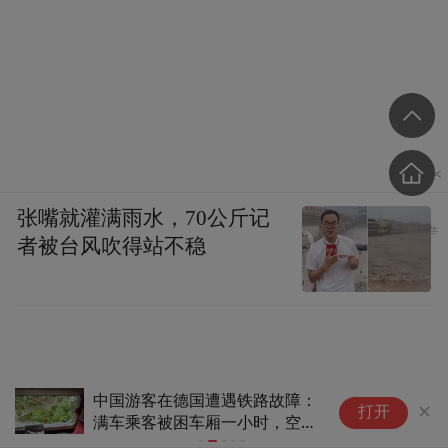
张嘴就灌满雨水，70公斤记
者被台风吹得站不稳
中国游客在德国遭遇铁路故障：
一
打开
满车乘客被困车厢一小时，空调
东
停摆闷热无比还有人砸车窗透
增