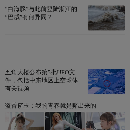
T3出行、嘀嗒出行、阳光出行、曹操出行、
“白海豚”与此前登陆浙江的
一嗨租车、平安好车主等应用均已上架。就
“巴威”有何异同？
拿鸿蒙原生版滴滴出行来说，目前已具备打
车、顺风车、代驾、拼车、骑行等众多功
能，同时支持通过小艺语音快速打车，无需
手动操作，出行更方便。不仅如此，鸿蒙原
生版滴滴出行还在春节期间为大家带来了“翻
卡赢车费”优惠活动，参与活动即有机会赢得
五角大楼公布第5批UFO文
打车费用减免优惠。鸿蒙原生版嘀嗒出行、
件，包括中东地区上空球体
有关视频
阳光出行等应用则分别推出超省卡券、每日
领券等暖心福利。而对于自驾的车主朋友们
盗香窃玉：我的青春就是赌出来的
来说，鸿蒙原生版平安好车主上线了“车主年
货节”，车主朋友们可以在线上以更优惠的价
格购买各类年货产品，还有机会赢得加油券