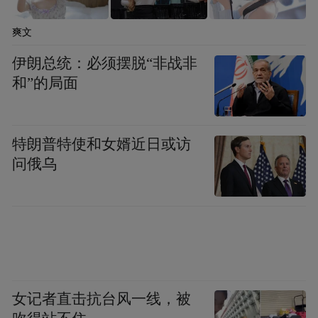
和洗车券；一嗨租车推出了“新春嗨庙会”，
爽文
不仅有专属租车优惠券，铂金会员及以上的
伊朗总统：必须摆脱“非战非
用户还能使用积分兑换上海迪士尼·米奇童话
和”的局面
专列观赏位，福利多多超划算。
特朗普特使和女婿近日或访
问俄乌
女记者直击抗台风一线，被