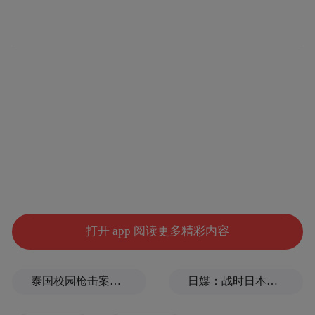
打开 app 阅读更多精彩内容
泰国校园枪击案致9死，枪手父亲道歉
日媒：战时日本多所大学进行输血人体实验，向患者注射动物血