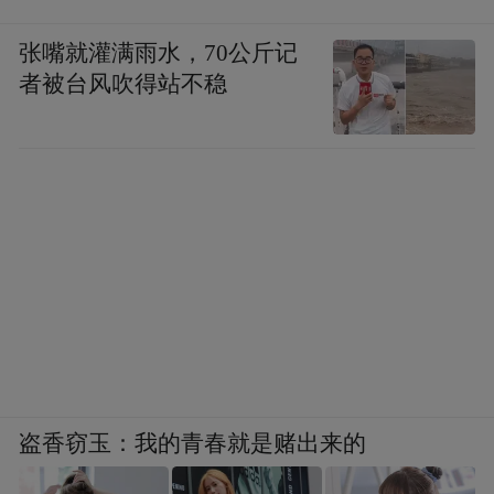
例，鸿蒙原生版货拉拉、货拉拉企业版、货
拉拉司机版都已上架，司机朋友们可以在平
张嘴就灌满雨水，70公斤记
者被台风吹得站不稳
台上轻松找到优质运单，无需担心货源不稳
定、空驶浪费成本、运费结算麻烦等问题；
商家和用户也能也能快速找到最适合的车
型，安全地将货物运输到目的地。此外，鸿
蒙原生版运满满司机、运满满车主，以及省
省车主也于近期焕新上架，在春节期间为广
大有货运需求的用户的提供便捷、可靠的货
运服务。
盗香窃玉：我的青春就是赌出来的