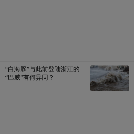
看附近所有公交线路的发车时间和实时到站
进度，以便大家规划好出行时间，不必在寒
冬中等待公交车；深圳通、广州地铁、青岛
地铁、上海地铁等各省市的公共交通出行应
用也已上架，扫码即可乘坐公交或地铁，极
大方便了市民朋友们的出行。而且就在最
近，又有两款公交出行应用——公交来了、
“白海豚”与此前登陆浙江的
乘车码一卡通正式上架HarmonyOS NEXT应
“巴威”有何异同？
用市场，进一步丰富了鸿蒙生态公共交通出
行领域版图。