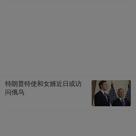
特朗普特使和女婿近日或访
问俄乌