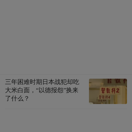
鸿蒙的朋友们，也赶快去【我的华为App-升
级尝鲜】中报名申请吧！
“特别声明：以上作品内容(包括在内的视频、图片或音
频)为凤凰网旗下自媒体平台“大风号”用户上传并发
布，本平台仅提供信息存储空间服务。
Notice: The content above (including the videos,
pictures and audios if any) is uploaded and posted
by the user of Dafeng Hao, which is a social media
platform and merely provides information storage
space services.”
三年困难时期日本战犯却吃
大米白面，“以德报怨”换来
了什么？