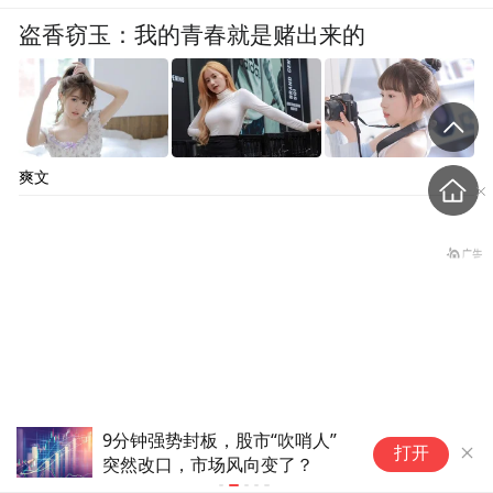
盗香窃玉：我的青春就是赌出来的
爽文
板，股市“吹哨人”
立昂微：拟3.18亿元受让浙江金瑞泓
打开
市场风向变了？
11.4705%股权 后者主营6-8英寸半导
片的研发与生产
云南一地村民过火把节意外