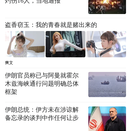
灼伤16人，当地通报
盗香窃玉：我的青春就是赌出来的
爽文
伊朗官员称已与阿曼就霍尔
木兹海峡通行问题明确总体
框架
伊朗总统：伊方未在涉谅解
备忘录的谈判中作任何让步