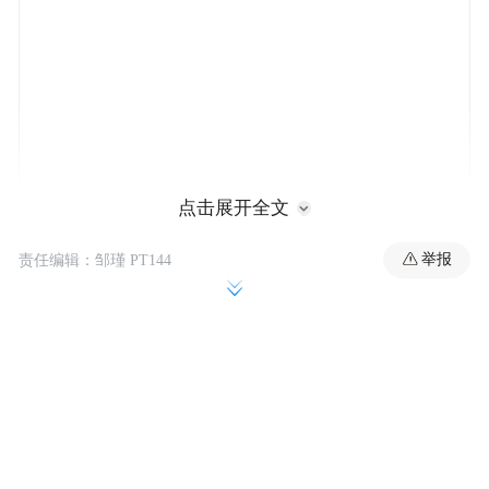
点击展开全文
举报
责任编辑：邹瑾 PT144
作为长鑫科技的创始人、董事长，同时也是
此前已经上市的存储芯片企业兆易创新创始
人的朱一明，其个人财富量级也将随着公司
成功上市迎来一次彻底的重估。
据2025年发布的胡润百富榜数据显示，截至