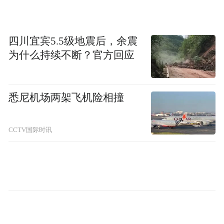
四川宜宾5.5级地震后，余震
为什么持续不断？官方回应
“特别声明：以上作品内容(包括在内的视频、图片或音
频)为凤凰网旗下自媒体平台“大风号”用户上传并发
布，本平台仅提供信息存储空间服务。
Notice: The content above (including the videos,
悉尼机场两架飞机险相撞
pictures and audios if any) is uploaded and posted
by the user of Dafeng Hao, which is a social media
platform and merely provides information storage
CCTV国际时讯
space services.”