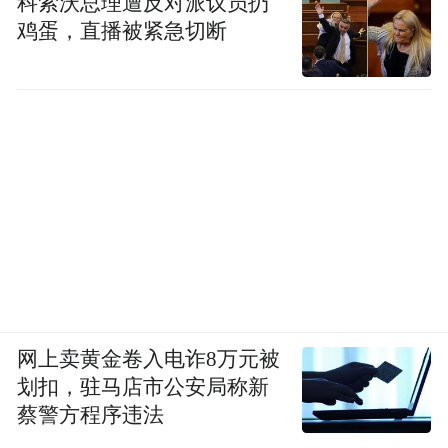
科索沃总理遭反对派议员扔
鸡蛋，直播被紧急切断
网上卖黄金卷入电诈8万元被
划扣，驻马店市公安局称新
蔡警方程序违法