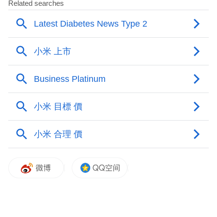
正式落地，再到2018年把个人全部工作重心
转向长鑫科技，甚至公开表态整个项目实现
盈利之前自己不会领取任何薪水。
朱一明用了十余年时间的深耕长跑，终于补
全了国产存储产业最关键的DRAM赛道空
白，给国内半导体自主可控进程交出了一份
沉甸甸的答卷。