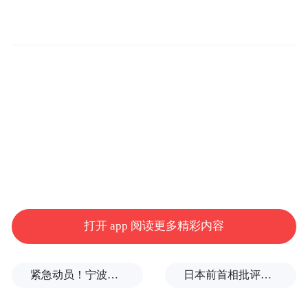
2025年8月底，朱一明公开登记的个人财富
为120亿元。
结合长鑫科技招股书里披露的公开持股情
况，加上朱一明目前持有的兆易创新对应股
份测算，若长鑫上市后市值达到2万亿元至3
万亿元区间，其身家有望直接增至700亿元
以上，在还未扣除拟转让给核心员工的股权
激励股份前，身家最高甚至可能超过900亿
元。
打开 app 阅读更多精彩内容
回溯朱一明的创业轨迹，从2005年归国创办
兆易创新打下本土存储产业的第一块基石，
紧急动员！宁波、温州、金华、舟山、台州、丽水等市市长，发表电视讲话
日本前首相批评高市在处理中美关系上缺乏战略
到2016年全力推动国产DRAM自主可控项目