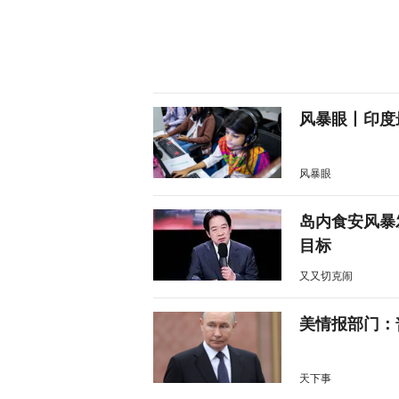
风暴眼丨印度
风暴眼
岛内食安风暴
目标
又又切克闹
美情报部门：
天下事