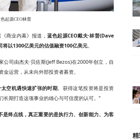
蓝色起源CEO林普
据《商业内幕》报道，
蓝色起源CEO戴夫·林普(Dave
司将以1300亿美元的估值融资100亿美元
。
杰夫·贝佐斯(Jeff Bezos)在2000年创立，自
资金运营，从未向外部投资者募资。
个太空机遇快速扩张的时期
。获得这笔投资将是投资
们长期打造这项事业的雄心与可信度的认可。”
不是终点线，真正重要的是执行力、创新能力、为客
精