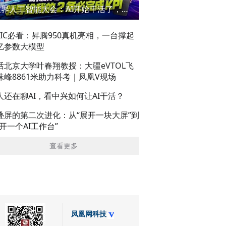
世界人工智能大会：AI开始干活了，但到底干的怎么样？萌新闯WAIC
AIC必看：昇腾950真机亮相，一台撑起
亿参数大模型
话北京大学叶春翔教授：大疆eVTOL飞
珠峰8861米助力科考｜凤凰V现场
人还在聊AI，看中兴如何让AI干活？
叠屏的第二次进化：从“展开一块大屏”到
展开一个AI工作台”
查看更多
凤凰网科技