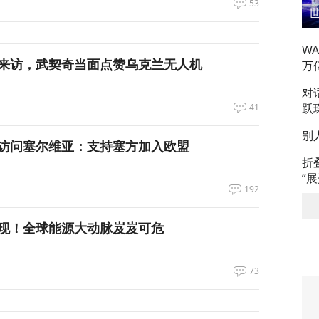
53
W
来访，武契奇当面点赞乌克兰无人机
万
对
跃
41
别
访问塞尔维亚：支持塞方加入欧盟
折
“
192
现！全球能源大动脉岌岌可危
73