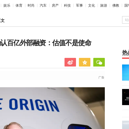
娱乐
体育
时尚
汽车
房产
科技
军事
文化
旅游
佛教
国
站
正文
确认百亿外部融资：估值不是使命
热