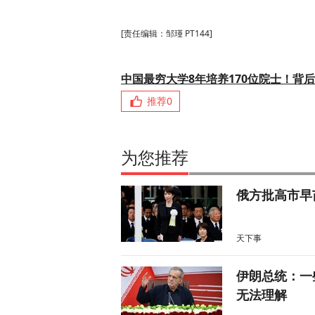
[责任编辑：邹瑾 PT144]
中国最穷大学8年培养170位院士！背
推荐
0
为您推荐
俄方批高市早
天下事
伊朗总统：一
无法理解