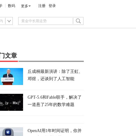
学
数码
注册
登录
更多
内
门文章
丘成桐最新演讲：除了王虹、
邓煜，还谈到了人工智能
GPT-5.6和Fable联手，解决了
一道悬了25年的数学难题
OpenAI用1年时间证明，你并