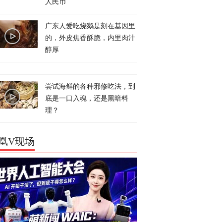
人民币
广东人爱吃烧鹅是刻在基因里
的，外皮焦香酥脆，内里肉汁
醇厚
尝试海鲜的各种邪修吃法，到
底是一口入魂，还是黑暗料
理？
凰V现场