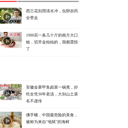
西兰花别用清水冲，虫卵农药
全带走
1900买一条几十斤的南方大口
鲶，切开金灿灿的，我都震惊
了
安徽金寨甲鱼卤菜一锅煮，好
吃全凭30年老汤，大别山土菜
名不虚传
佛手螺，中国最危险的美食，
被称为来自“地狱”的海鲜