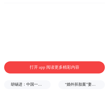
打开 app 阅读更多精彩内容
胡锡进：中国一天怒回五拳，中美最新较量会走多远？
“婚外胚胎案”妻子：患病期间男方疑似多次有外遇，第三者经营的茶馆距自己家步行仅15分钟