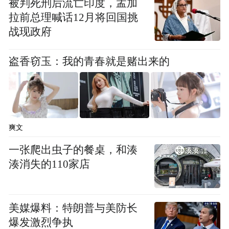
被判死刑后流亡印度，孟加
拉前总理喊话12月将回国挑
战现政府
盗香窃玉：我的青春就是赌出来的
爽文
一张爬出虫子的餐桌，和湊
湊消失的110家店
美媒爆料：特朗普与美防长
爆发激烈争执