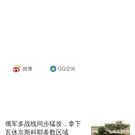
俄军多战线同步猛攻，拿下
瓦休京斯科耶多数区域