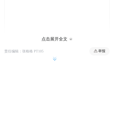
点击展开全文
不只是岗位增加了，工种也增加了。比如算
举报
责任编辑：张格格 PT105
法工程师、提示词工程师等等。而最近刚刚
兴起的botsitting，就很有可能成为新的劳动
力蓄水池。
啥是botsitting？babysitting是指照顾婴儿的保
姆，那botsitting就是照顾机器人（AI）的保
姆。