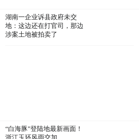
botsitting正在重复数据标注的路径，而且会
湖南一企业诉县政府未交
走得更远。
地：这边还在打官司，那边
涉案土地被拍卖了
第一，botsitting的核心瓶颈不是技术，是
组织。
哈佛商业评论在2026年3月发表了一篇重磅文
章，标题叫《拖慢AI转型的“最后一英里”问
题》。
文章的作者包括哈佛商学院的卡里姆·拉卡尼
（Karim Lakhani）、微软AI at Work的负责人
杰拉德·斯帕塔罗（Jared Spataro）和哈佛D³
“白海豚”登陆地最新画面！
研究所的珍·史黛弗（Jen Stave）。
浙江玉环风雨交加