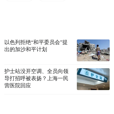
改AI输出给你的答案。
那这个时间具体是多长呢？
根据Glean旗下Work AI Institute联合斯坦福、
以色列拒绝“和平委员会”提
UC伯克利等高校发布的《Work AI Index
出的加沙和平计划
2026》报告，一个白领每周都需要花将近一
天的工时来进行botsitting。
护士站没开空调、全员向领
再加上botsitting不是什么难活，稍有点AI使
导打招呼被表扬？上海一民
营医院回应
用经验就能上手。因此，刚好适合那群刚刚
毕业，想要了解行业的大学生。
就像当年的数据标注师一样，一开始干的人