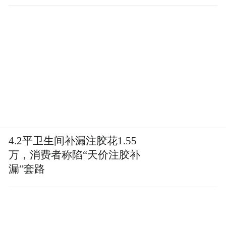
一个事实，2026年毕业的大学生，他的论文
多半是ChatGPT、Claude、DeepSeek完成
的。可很多资深的老员工，他们用AI的方
式，还停留在把AI当成一个更快的搜索引
擎。问一个问题，得到一个答案。
但这届毕业生不一样。他们在反复被AI坑过
4.2平卫生间补漏注胶花1.55
的过程中，已经建立了一种直觉，什么时候
万，消费者称陷“天价注胶补
该信任AI的输出？什么时候要多检查一眼？
漏”套路
什么时候AI看似在回答，其实在绕圈子？