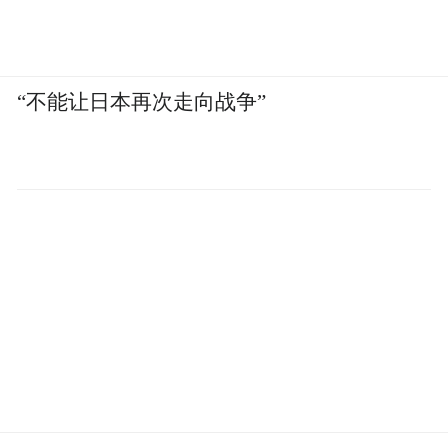
以来最差的评分。
2025年秋天，企业雇主们预测对应届生的招
“不能让日本再次走向战争”
聘增长只有1.6%。虽然到了春季更新时这个
数字回升到了5.6%，但大型科技公司在2025
年对应届生的招聘缩减了25%。
不过《Work AI Index 2026》认为，botsitting
将会给大量的大学生创造就业机会。
第一个原因：botsitting的入行门槛极低，
但行业接触面极高。
很多人一听到跟AI沾边的工作，脑子里浮现