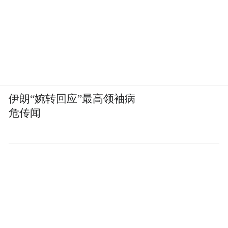
报告显示，75%的个人用户认为AI提升了生
产力，但实际上，只有13%的人表示，企业
因为AI获得了显著改善。这中间的62%，就
是缺少botsitting。
伊朗“婉转回应”最高领袖病
危传闻
为什么botsitting天然适合
刚刚毕业的大学生
美国大学与雇主协会（NACE）的《Job
Outlook 2026》报告表示，45%的雇主将
2026年的人才市场评为“fair”，这是自2021年