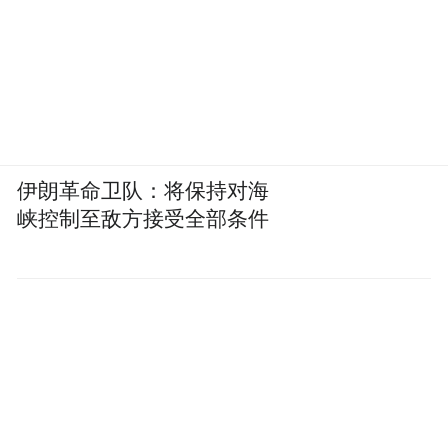
伊朗革命卫队：将保持对海
峡控制至敌方接受全部条件
更重要的是，这代人天然理解什么是“提示词
工程”，这是他们用挂科换来的教训。
他们也不觉得反复修改AI的输出是一件“额外
的工作”，因为这本来就是他们日常的作业流
程：让AI生成初稿，自己大改，再让AI润
色，再自己检查。