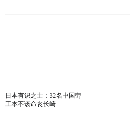
流程，将成为法律行业的核心竞争力，而非
可选的保障措施。”
摩根斯坦利在2024年推出了名为Morgan
Stanley Debrief的AI工具，到2025年底，98%
的财富管理顾问都在使用它。
然而摩根斯坦利有这么一条规矩，顾问在使
用AI生成的会谈摘要和投资建议时，必须“审
查和调整AI生成的输出，然后才能最终确
日本有识之士：32名中国劳
定”。
工本不该命丧长崎
同时，美国金融业监管局（FINRA）在2025
年12月发布的2026年度监管报告中，也专门