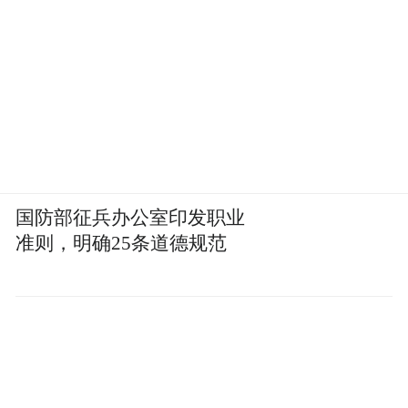
就拿“怎么让模型认识一只猫”这事来说，当
时的解决方案是雇人一张一张地给图片打标
签，这张是猫，这张不是猫，这张猫的脸被
遮住了一半但仍然是猫。
Fortune Business Insights曾经公布过一组数
据，2015年前后，中国的数据标注从业者大
国防部征兵办公室印发职业
准则，明确25条道德规范
概只有几万人，总市场规模约为5亿元人民
币。到了2020年，中国的数据标注市场规模
达到了31亿元人民币。2025年时，突破105
亿元。
在全球范围内，数据标注工具市场在2025年