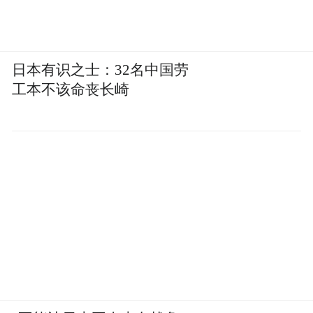
一下”变成了一件必须有专人负责的事。
“特别声明：以上作品内容(包括在内的视频、图片或音
日本有识之士：32名中国劳
频)为凤凰网旗下自媒体平台“大风号”用户上传并发
工本不该命丧长崎
布，本平台仅提供信息存储空间服务。
Notice: The content above (including the videos,
pictures and audios if any) is uploaded and posted
by the user of Dafeng Hao, which is a social media
platform and merely provides information storage
space services.”