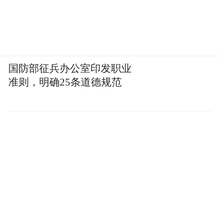
会让工作移位。
文章认为，“只要AI进入真正的工作流，那就
必须得有人来监督、编辑、验证、兜底。”
国防部征兵办公室印发职业
准则，明确25条道德规范
2025年，美国密西西比州联邦法院出了一档