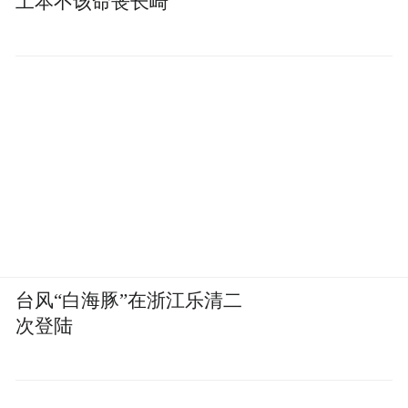
工本不该命丧长崎
botsitting会常态化吗？
还有一个更根本的问题没有回答：botsitting
到底是一个过渡阶段的临时现象？还是一种
常态的岗位？
要理解这一点，我们需要先拉一个参照物出
台风“白海豚”在浙江乐清二
来——数据标注。
次登陆
10年前，“数据标注”这个词几乎没人听说
过。