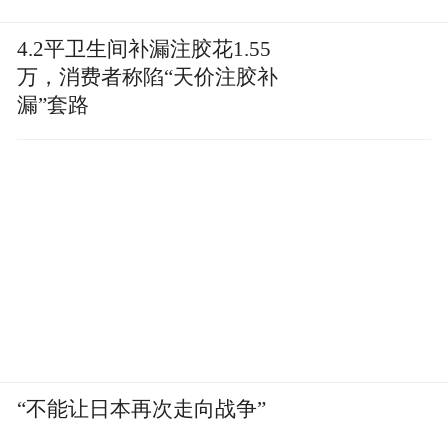
子事。Butler Snow律所的几名律师，把AI胡
编的判例直接写进了法庭文件里，并且在交
4.2平卫生间补漏注胶花1.55
万，消费者称陷“天价注胶补
上去的时候连看都没看一眼。
漏”套路
法官布里顿·马纳斯科（Britton Manasco）看
完直接炸了，裁定书里的原话是“虚构法律依
据属于严重不当行为”。
《国家法律评论》在2026年初对85位法律专
业人士的调查得出的结论是，未来律师的差
异化竞争点，可能不在于用了哪个AI，而在
于输出验证的能力。
“不能让日本再次走向战争”
“人机协同工作流、质量控制和可辩护的审查