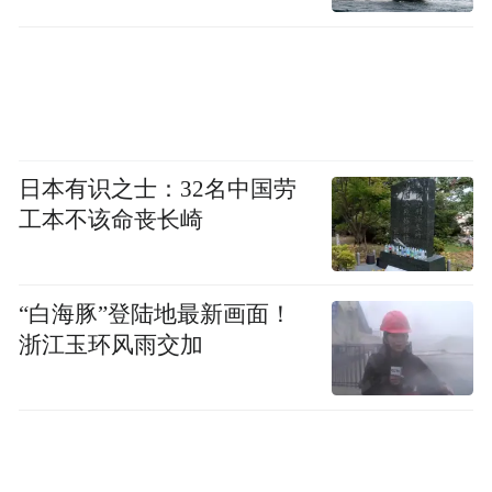
报告管这叫“上下文税”。
报告显示，每多花10%的时间给AI喂上下
文，员工感到筋疲力尽的概率就上升25%。
还不止是这样，重度AI用户的botsitting频率
日本有识之士：32名中国劳
是轻度用户的两倍还多。等于说你AI用得越
工本不该命丧长崎
猛，当保姆的时间占比就越高。
“白海豚”登陆地最新画面！
AI输出质量越不稳定，人需要的botsitting就
浙江玉环风雨交加
越多；botsitting越多，人越疲惫；人越疲
惫，越倾向于跳过审核直接提交；越多人跳
过审核，组织越看不到AI的真实回报。