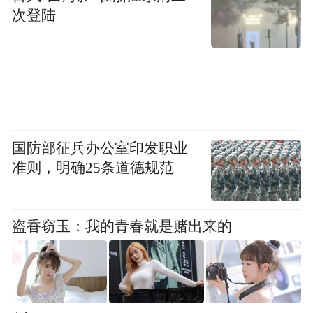
把背景信息喂进去。结果出来以后，你得逐
次登陆
个核实竞品数据。
最后你还得给AI输出的内容进行排版。这一
套流程走下来，差不多要一两个小时。
《Work AI Index 2026》中提到，87%的白领
国防部征兵办公室印发职业
已经在工作中使用AI，平均自称每周节省了
准则，明确25条道德规范
13个小时。
然而，他们每周平均要花6.4个小时在
盗香窃玉：我的青春就是赌出来的
botsitting上。也就是说，AI帮你省下的时间
里，有一半又被你亲手还回去了。
还有一点，botsitting这种事有一种自我恶化