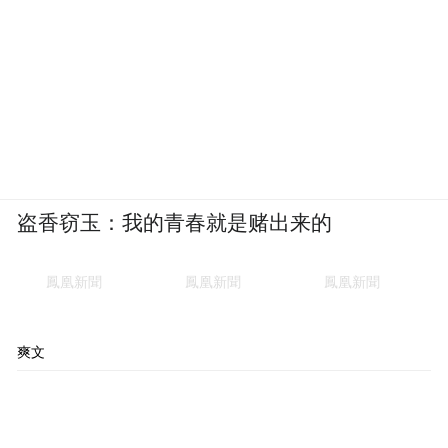
新增了针对“自主执行任务的AI系统”的监管
框架，明确要求一旦AI系统能够在券商工作
流中采取行动而非仅仅生成内容，公司的监
督、账簿记录和治理义务就必须实质性升
级。
翻译成大白话就是，AI可以帮你写文件、做
盗香窃玉：我的青春就是赌出来的
分析、甚至做决策建议，但最后签字的那个
必须是活人。
不仅如此，签字的这个人，还要对自己签的
东西解释和负责。可以下放，但责任不能外
爽文
包，所以botsitting注定永远存在。
第三，实证已经出现。