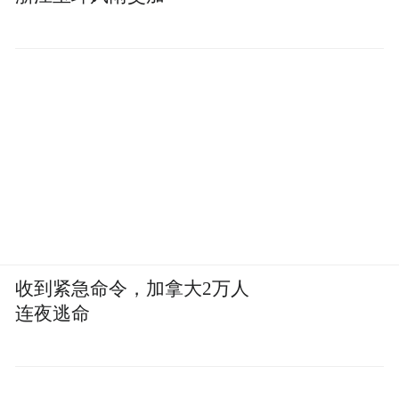
文章中他们给出的核心结论是，模型可以无
限变强，但只要它不懂你公司的内部逻辑，
你就必须得派人去给它善后。
这不是模型不够好的问题，是模型和我们的
真实世界之间，存在着一条信息鸿沟。每一
个企业都有自己独特的上下文，比如潜规
则、企业文化等等。
收到紧急命令，加拿大2万人
这些东西不在任何公开数据集中，AI永远不
连夜逃命
可能靠自己学会。但只要AI要在组织里发挥
作用，就必须有人把这些东西翻译给它、补
给它、纠正它。