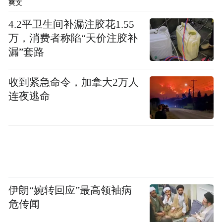
爽文
的倾向。69%的人不经审核，直接把AI生成
4.2平卫生间补漏注胶花1.55
的内容原封不动地提交上去。
万，消费者称陷“天价注胶补
漏”套路
员工每周花在AI上的时间
报告进一步指出，
中，37%是在botsitting，36%是用AI生产
收到紧急命令，加拿大2万人
东西，剩下的27%是在学工具、搭Agent。
连夜逃命
伊朗“婉转回应”最高领袖病
危传闻