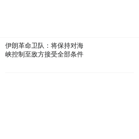
的估值约为17亿到36亿美元之间，预计到
2034年会增长到140亿到380亿美元，年复合
增长率在26%以上。
既然模型越来越强了，为什么还需要越来越
伊朗革命卫队：将保持对海
多的人标注呢？
峡控制至敌方接受全部条件
答案很简单，模型越强，要处理的任务越复
杂；任务越复杂，需要的训练数据越精细；
数据越精细，需要的人工判断就越不可替
代。
AI每往前走一步，对数据标注的要求就会越
高。