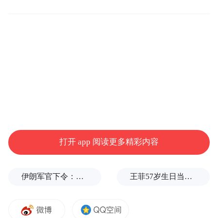
微软的Copilot部门就有“AI培训师”、“数字化
采纳专员”、“AI倡导者”这样的岗位。他们干
的活，从某种程度上来说就是一种
botsitting。
具体来讲就是教同事怎么用AI、检查AI输出
的质量、把AI嵌入到具体的业务流程里。
在实际工作中，从AI输出的答案，再到真正
打开 app 阅读更多精彩内容
将其应用到实际场景，这俩之间往往不是一
回事。
伊朗军官下令：如果美军踏上我国领土，就砍掉他们脚！
王菲57岁生日当天，谢霆锋隔空说3次生日快乐
AI可能会输出幻觉，也有可能完全会错你的
意思。总之一句话，你得花点时间来修改修