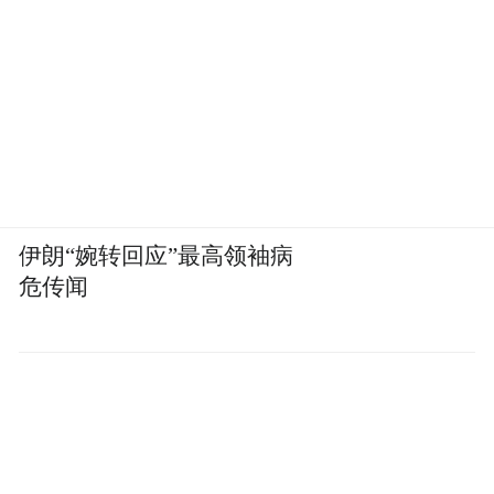
而这恰恰是botsitting的核心价值。
它不是在替代AI的能力不足，而是在弥合AI
与组织之间的信息鸿沟。只要企业是独特
的，那么这条鸿沟就永远存在，botsitting就
永远有人需要。
伊朗“婉转回应”最高领袖病
第二，AI的工作方式决定了它天生需要人来
危传闻
兜底。
福布斯在2026年的文章《AI 在取代工作吗？
新数据表明，它可能正在加重工作负担》中
提到一个观点，说AI不会让工作消失，它只