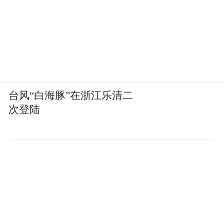
世界经济论坛2025年的《未来就业报告》
称，AI和大数据专家是2030年增长最快的岗
位之一，但同时指出，AI治理、AI战略等非
技术性岗位也在同步高速增长。
台风“白海豚”在浙江乐清二
AI人才平台Mercor的报告显示，全球市场对
次登陆
人类评估师和训练师的需求正以每年25%到
35%的速度增长。并且报告还提到，大部分
岗位完全远程，不需要技术背景，但非常看
重领域专长和判断力。
当AI从一个个人使用的效率工具变成一个组
织的基础设施，botsitting就从“谁有空顺便干