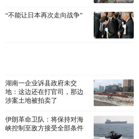
“不能让日本再次走向战争”
这数据确实有些离谱，但现实更离谱。
导致botsitting比实际使用AI还耗时的原因
是，36%的AI会话直接“失败”，需要全部推
翻重来。另一个原因是工具实在太多了，
77%的AI用户每周要在多个AI工具之间来回
切换，33%的人同时用四个以上。
湖南一企业诉县政府未交
地：这边还在打官司，那边
Claude 的用户里，只有0.5%只用Claude，平
涉案土地被拍卖了
均每个人还在同时跑着另外四个AI工具。每
换一个工具，之前喂进去的公司背景、项目
伊朗革命卫队：将保持对海
上下文就断一次，回头还得再喂一遍。
峡控制至敌方接受全部条件