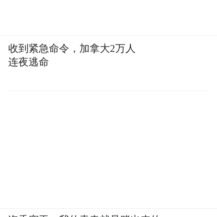
换句话说，botsitting这件事，对老员工来说
是一种“额外负担”，但对这届毕业生来说，
这就是他们学会的“正常的工作方式”。
收到紧急命令，加拿大2万人
连夜逃命
第三个原因：劳动强度适中。
正如前文说的，一周需要6.4小时。而且对于
那群擅长AI的大学生来说，时间还会再缩短
一些。
NACE的调查还显示，70%的雇主已经在使用
技能优先的招聘方式，比去年上升了5%。
什么叫技能优先？就是不看你的学校和专