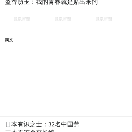
盗香窃玉：我的青春就是赌出来的
业，看你能不能干这个活。
还有一个容易被忽略的点，botsitting并不是
那种一眼就到头的岗位，它有明确的上升通
道。
爽文
Scale AI和Surge AI这类公司，会直接从表现
最好的训练师里招全职的质量分析师和项目
经理。起薪时薪十几二十美元，转正后年薪
能到四到六万英镑。
对一个刚刚毕业的大学生来说，你的晋升依
据是可以量化的，你纠出来的错误比同行
多、比同行准，那你就能晋升。
日本有识之士：32名中国劳