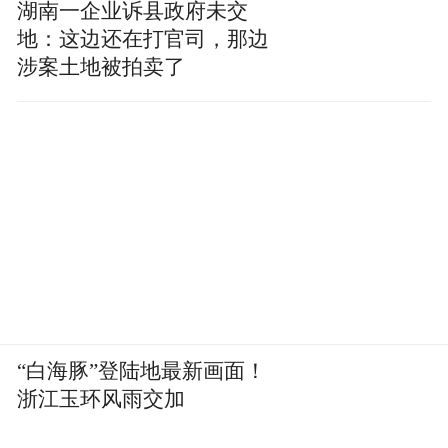
湖南一企业诉县政府未交
的就是写代码、调参数、训练模型。
地：这边还在打官司，那边
botsitting完全不是这回事。
涉案土地被拍卖了
它不需要你懂什么算法知识，只需要你有最
基本的人类判断力。
你能看出AI写的这段话是不是在胡扯吗？你
能判断这个数据分析报告的结论跟前面的数
据对得上吗？你能识别AI为了凑字数塞进去
的那堆看似专业实则空洞的术语吗？
你只要是一个正常人类，受过基本的大学教
“白海豚”登陆地最新画面！
育，就具备了这样的能力。
浙江玉环风雨交加
第二个原因：这届大学生是AI原住民。