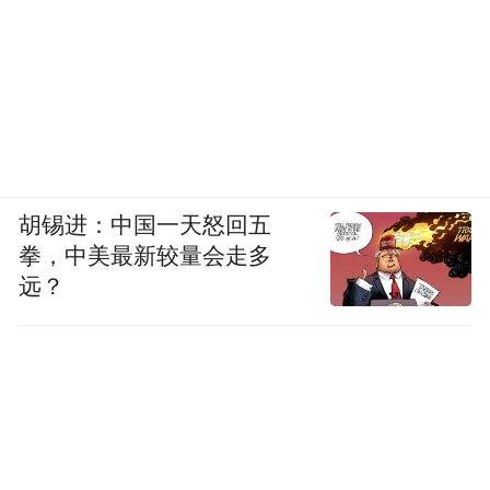
布，本平台仅提供信息存储空间服务。
Notice: The content above (including the videos,
pictures and audios if any) is uploaded and posted
by the user of Dafeng Hao, which is a social media
platform and merely provides information storage
space services.”
胡锡进：中国一天怒回五
拳，中美最新较量会走多
远？