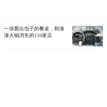
《老板记账》（版本 3.2.6，360 手机助
手）、《民生微掌厅》（微信小程序）、
《民生银行企业账户 e+》（微信小程序）。
一张爬出虫子的餐桌，和湊
7、未向用户提供撤回同意收集个人信息的途
湊火锅消失的110家店
径、方式；个人信息处理者未提供便捷的撤
回同意的方式。涉及 13 款移动应用如下：
《阿卡索口语秀》（版本 5.8.8.1，应用
宝）、《怪兽轻断食》（版本 4.5.8，PP 助
手）、《泓华医疗》（版本 4.5.9，豌豆
荚）、《嘉会医疗》（版本 26.1.6，多多软
件站）、《老板记账》（版本 3.2.6，360 手
机助手）、《妙手医生》（版本 6.4.40，豌