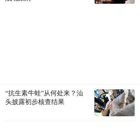
《吃饭皇帝大》（百度小程序）、《洁家邦
家电清洗平台》（百度小程序）、《搜学
派》（百度小程序）、《新东方烹饪学费》
（百度小程序）。
上期通报的国家计算机病毒应急处理中心检
测发现的 71 款违法违规移动应用，经复测仍
有 28 款存在问题，相关移动应用分发平台已
予以下架。
“抗生素牛蛙”从何处来？汕
（注：文中所列移动应用检测时间为 2026 年
头披露初步核查结果
5 月 20 日至 2026 年 6 月 22 日）
“特别声明：以上作品内容(包括在内的视频、图片或音
频)为凤凰网旗下自媒体平台“大风号”用户上传并发