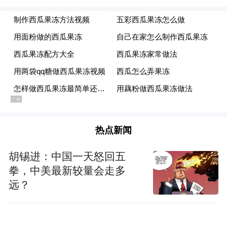
理者在处理个人信息前，未以显著方式、清
晰易懂的语言真实、准确、完整地向个人告
知个人信息处理者的名称或者姓名、联系方
式、个人信息的保存期限等。涉及 24 款移动
应用如下：
《Y2002 电音》（版本 2.8.0.4，小米应用商
店）、《艾米直播》（版本 10.0.12，百度手
热点新闻
机助手）、《保定华怡美医疗美容医院》
胡锡进：中国一天怒回五
（微信小程序）、《北京华生康复医院智慧
拳，中美最新较量会走多
医疗》（微信小程序）、《飞鸽骑行》（微
远？
信小程序）、《乖猫洗衣》（微信小程
序）、《核桃编程》（微信小程序）、《浣