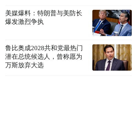
布乐斯乐园跑酷》（微信小程序）、《妙手
医生》（版本 6.4.40，豌豆荚）、《派对乐
美媒爆料：特朗普与美防长
爆发激烈争执
园跑酷》（微信小程序）、《平安证券》
（微信小程序）、《黔通途》（微信小程
序）、《如家洗衣奢护中心》（微信小程
鲁比奥成2028共和党最热门
序）、《四惠医疗》（版本 3.2.0，应用
潜在总统候选人，曾称愿为
汇）、《太仓农商行手机银行》（版本
万斯放弃大选
3.0.9，应用宝）、《天天爱美甲-公主美甲小
屋》（版本 1.4.3，小米应用商店）、《微安
全》（版本 2.1.93，应用宝）、《物美超
市》（微信小程序）、《闲健小记》（版本
1.0.1，小米应用商店）、《心动热播》（版
本 9.9.49，小米应用商店）、《学车不》
（版本 12.5.5，华为应用市场）、《云之