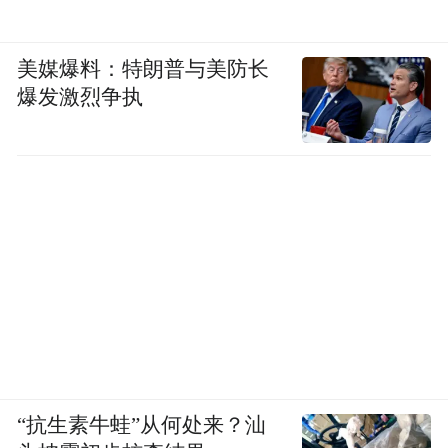
家》（版本 11.0.11，vivo 应用商店）、《昭
昭医考》（版本 8.3.4，华为应用市场）、
美媒爆料：特朗普与美防长
爆发激烈争执
《贝壳家庭服务保洁洗衣搬家维修》（微信
小程序）。
3、个人信息处理者向其他个人信息处理者提
供其处理的个人信息的，未向个人告知接收
方的名称或者姓名、联系方式、处理目的、
处理方式和个人信息的种类，并取得个人的
单独同意；App 客户端向第三方提供个人信
息，未经用户同意，未做匿名化处理。涉及
14 款移动应用如下：
“抗生素牛蛙”从何处来？汕