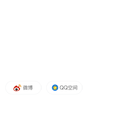
通报还指出，上期通报的国家计算机病毒应
急处理中心检测发现的 71 款违法违规移动应
用，经复测仍有 28 款存在问题，相关移动应
用分发平台已予以下架。
本次检测时间为 2026 年 5 月 20 日至 2026 年