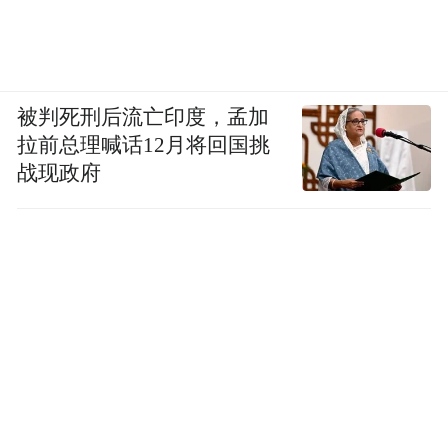
机助手）、《超盒算 NB 真实惠够放心》
（微信小程序）、《城市通》（微信小程
序）、《叮当快药送药到家夜间不打烊》
被判死刑后流亡印度，孟加
（微信小程序）、《放心兼职》（版本
拉前总理喊话12月将回国挑
V1.0.4，华为应用市场）、《飞鸽骑行》
战现政府
（微信小程序）、《钢琴教练》（版本
9.9.7，百度手机助手）、《吉他自学》（版
本 4.5.7，小米应用商店）、《开心微微》
（版本 8.72.0.8，搜狗下载）、《立达标讯》
（版本 V3.15.51，360 手机助手）、《民生
银行企业账户 e+》（微信小程序）、《物美
超市》（微信小程序）、《心动热播》（版
本 9.9.49，小米应用商店）、《一起练琴》