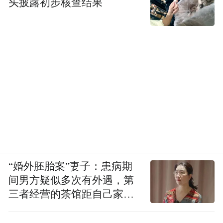
《AC18Pro》（版本 5.3.4，应用宝）、
头披露初步核查结果
《MediaSea_Android_SDK》（版本 2.8.8，
官网）、《阿卡索口语秀》（版本 5.8.8.1，
应用宝）、《核桃编程》（微信小程序）、
《烘焙帮》（版本 5.24.0，PP 助手）、《汇
丰银行》（版本 3.68.13，vivo 应用商店）、
《罗布乐斯乐园跑酷》（微信小程序）、
《派对乐园跑酷》（微信小程序）、《四惠
医疗》（版本 3.2.0，应用汇）、《太仓农商
行手机银行》（版本 3.0.9，应用宝）、《同
“婚外胚胎案”妻子：患病期
花顺股票》（微信小程序）、《微安全》
间男方疑似多次有外遇，第
（版本 2.1.93，应用宝）、《闲健小记》
三者经营的茶馆距自己家步
（版本 1.0.1，小米应用商店）、《一席》
行仅15分钟
（版本 5.4.6，小米应用商店）。