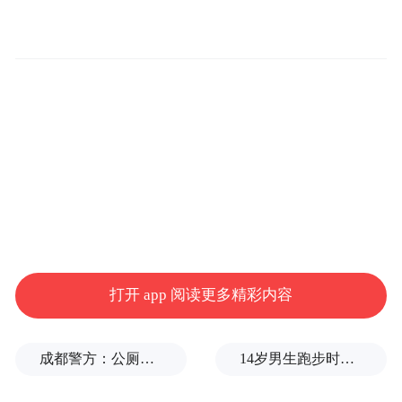
动应用未在承诺时限内受理并处理投诉举
报。13 款移动应用未向用户提供撤回同意收
集个人信息的途径或方式。1 款移动应用未
以显著方式标示且未经用户同意将个人信息
用于定向推送或广告精准营销。3 款移动应
用处理不满十四周岁未成年人个人信息时，
未制定专门的个人信息处理规则或未取得监
护人单独同意。1 款移动应用向境外提供个
人信息时未履行告知义务并取得单独同意。
打开 app 阅读更多精彩内容
17 款移动应用未采取加密、去标识化等安全
技术措施。1 款移动应用将人脸识别作为唯
一验证方式，未提供其他合理替代方式。此
成都警方：公厕乱贴非法小广告，严查
14岁男生跑步时心脏骤停，后被鉴定为“器质性痴呆”，家属质疑校方失责
外，4 款百度小程序无隐私政策。