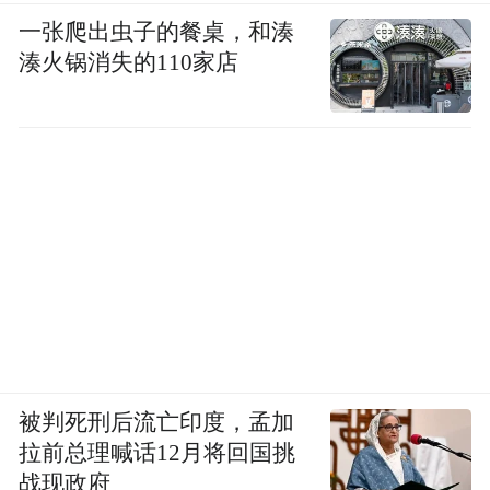
（版本 13.16.2，小米应用商店）、《一席》
一张爬出虫子的餐桌，和湊
（版本 5.4.6，小米应用商店）、《直通宝》
湊火锅消失的110家店
（版本 v5.5.8，vivo 应用商店）。
12、实现相同目的或者达到同等业务要求，
存在其他非人脸识别技术方式的，将人脸识
别技术作为唯一验证方式。个人不同意通过
人脸信息进行身份验证的，未提供其他合
理、便捷的方式。涉及 1 款移动应用如下：
《易人社系统》（版本 1.2.0，应用宝）。
被判死刑后流亡印度，孟加
13、无隐私政策。涉及 4 款移动应用如下：
拉前总理喊话12月将回国挑
战现政府