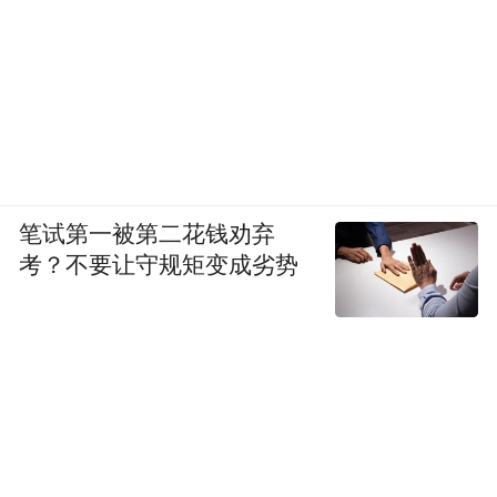
理的，未在承诺时限内完成核查和处理。涉
及 5 款移动应用如下：
《阿卡索口语秀》（版本 5.8.8.1，应用
宝）、《乖猫洗衣》（微信小程序）、《民
生微掌厅》（微信小程序）、《名厨》（版
笔试第一被第二花钱劝弃
本 v3.8.40，PP 助手）、《肿瘤医生》（版本
考？不要让守规矩变成劣势
V9.7.41，豌豆荚）。
6、投诉、举报未在承诺时限内受理并处理；
个人信息处理者未建立便捷的个人行使权利
的申请受理和处理机制。涉及 3 款移动应用
如下：