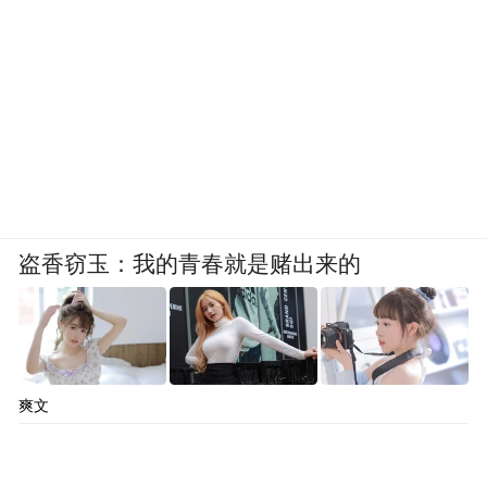
4、未在征得用户同意后才开始收集个人信息
或打开可收集个人信息的权限。涉及 2 款移
动应用如下：
《北京华生康复医院智慧医疗》（微信小程
序）、《民生银行企业账户 e+》（微信小程
盗香窃玉：我的青春就是赌出来的
序）。
5、未提供有效的更正、删除个人信息及注销
用户账号功能；为更正、删除个人信息或注
销用户账号设置不必要或不合理条件；虽提
爽文
供了更正、删除个人信息及注销用户账号功
能，但未及时响应用户相应操作，需人工处