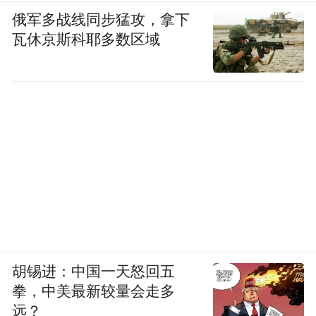
豆荚）、《民生微掌厅》（微信小程序）、
俄军多战线同步猛攻，拿下
瓦休京斯科耶多数区域
《四惠医疗》（版本 3.2.0，应用汇）、《闲
健小记》（版本 1.0.1，小米应用商店）、
《长城证券》（微信小程序）、《昭昭医
考》（版本 8.3.4，华为应用市场）、《直通
宝》（版本 v5.5.8，vivo 应用商店）、《肿
瘤医生》（版本 V9.7.41，豌豆荚）。
8、未以显著方式标示且未经用户同意，将收
集到的用户搜索、浏览记录、使用习惯等个
人信息，用于定向推送或广告精准营销，且
胡锡进：中国一天怒回五
未提供关闭该功能选项的行为。涉及 1 款移
拳，中美最新较量会走多
动应用如下：
远？