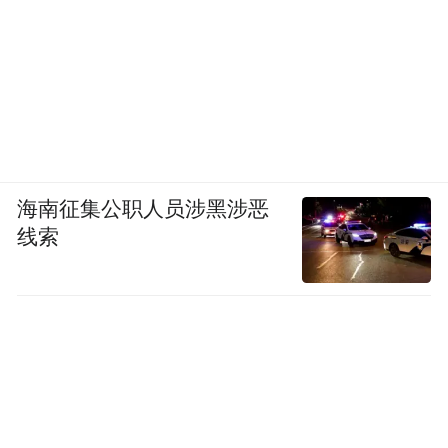
的名称或者姓名、联系方式、处理目的、处
理方式、个人信息的种类以及个人向境外接
收方行使本法规定权利的方式和程序等事
项，并取得个人的单独同意。涉及 1 款移动
应用如下：
海南征集公职人员涉黑涉恶
《115 生活》（版本 V37.0.4，MiTV 应用中
线索
心）。
11、未采取相应的加密、去标识化等安全技
术措施。涉及 17 款移动应用如下：
《Y2002 电音》（版本 2.8.0.4，小米应用商
店）、《艾米直播》（版本 10.0.12，百度手