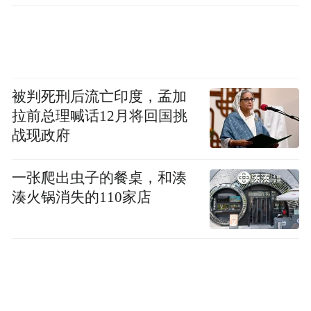
鸽骑行》（微信小程序）、《福奈特洗衣》
（微信小程序）、《乖猫洗衣》（微信小程
序）、《怪兽轻断食》（版本 4.5.8，PP 助
手）、《烘焙帮》（版本 5.24.0，PP 助
被判死刑后流亡印度，孟加
手）、《宏脉医生》（版本 4.4.2.6，当快软
拉前总理喊话12月将回国挑
件园）、《泓华医疗》（版本 4.5.9，豌豆
战现政府
荚）、《浣熊先生洗衣》（微信小程序）、
《会飞鸭》（版本 3.2.2，应用汇）、《嘉会
一张爬出虫子的餐桌，和湊
医疗》（版本 26.1.6，多多软件站）、《口
湊火锅消失的110家店
袋原油》（版本 V_4.1.5，vivo 应用商店）、
《老板记账》（版本 3.2.6，360 手机助
手）、《老柚》（版本 4.4.36，搜狗下
载）、《乐享洗衣》（微信小程序）、《罗