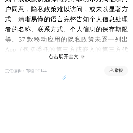
户同意，隐私政策难以访问，或未以显著方
式、清晰易懂的语言完整告知个人信息处理
者的名称、联系方式、个人信息的保存期限
等。37 款移动应用的隐私政策未逐一列出
App（包括委托的第三方或嵌入的第三方代
点击展开全文
码、插件）收集使用个人信息的目的、方
式、范围等。14 款移动应用在向其他个人信
举报
责任编辑：邹瑾 PT144
息处理者提供个人信息时，未向个人告知接
收方信息并取得单独同意。2 款移动应用未
在征得用户同意后才开始收集个人信息或打
开可收集个人信息的权限。5 款移动应用未
提供有效的更正、删除个人信息及注销用户
账号功能，或未及时响应相关操作。3 款移