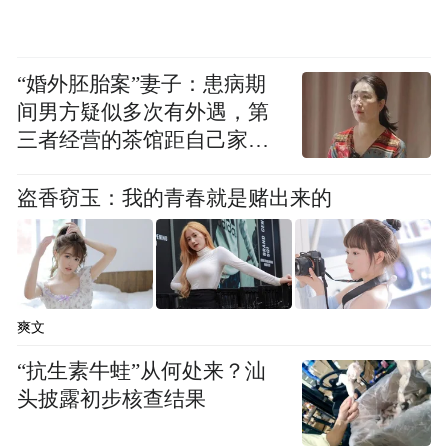
熊先生洗衣》（微信小程序）、《巨头租
机》（支付宝小程序）、《乐享洗衣》（微
信小程序）、《罗布乐斯乐园跑酷》（微信
“婚外胚胎案”妻子：患病期
间男方疑似多次有外遇，第
小程序）、《美中宜和医疗》（微信小程
三者经营的茶馆距自己家步
序）、《民生银行企业账户 e+》（微信小程
行仅15分钟
序）、《农夫山泉送水到府 +》（微信小程
盗香窃玉：我的青春就是赌出来的
序）、《派对乐园跑酷》（微信小程序）、
《黔通途》（微信小程序）、《如家洗衣奢
护中心》（微信小程序）、《数码回收网报
价单》（微信小程序）、《同花顺股票》
爽文
（微信小程序）、《易人社系统》（版本
“抗生素牛蛙”从何处来？汕
1.2.0，应用宝）、《长城 e 智行》（微信小
头披露初步核查结果
程序）、《长城证券》（微信小程序）、