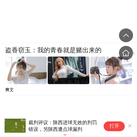
盗香窃玉：我的青春就是赌出来的
爽文
我国首座抗17级台风高技术难度浮式风电
2
打开
平台投运
天
电