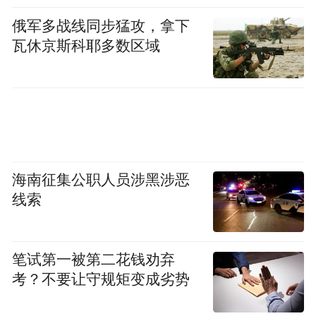
《租机猩》（支付宝小程序）、《贝壳家庭
俄军多战线同步猛攻，拿下
服务保洁洗衣搬家维修》（微信小程序）。
瓦休京斯科耶多数区域
2、隐私政策未逐一列出 App（包括委托的第
三方或嵌入的第三方代码、插件）收集使用
个人信息的目的、方式、范围等。涉及 37 款
移动应用如下：
《115 生活》（版本 V37.0.4，MiTV 应用中
海南征集公职人员涉黑涉恶
线索
心）、《MediaSea_Android_SDK》（版本
2.8.8，官网）、《U-Watch》（版本 V
3.0.3，应用宝）、《爱回收》（微信小程
笔试第一被第二花钱劝弃
序）、《超级配音》（版本 1.0.9，vivo 应用
考？不要让守规矩变成劣势
商店）、《城市通》（微信小程序）、《飞