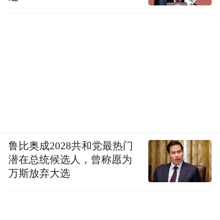
《阿卡索口语秀》（版本 5.8.8.1，应用
宝）。
9、个人信息处理者处理不满十四周岁未成年
人个人信息的，未制定专门的个人信息处理
规则；收集未成年人信息未取得监护人单独
同意。涉及 3 款移动应用如下：
《罗布乐斯乐园跑酷》（微信小程序）、
鲁比奥成2028共和党最热门
《民生银行企业账户 e+》（微信小程序）、
潜在总统候选人，曾称愿为
《派对乐园跑酷》（微信小程序）。
万斯放弃大选
10、个人信息处理者向中华人民共和国境外
提供个人信息的，未向个人告知境外接收方