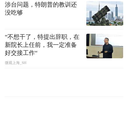
涉台问题，特朗普的教训还
6 月 22 日。IT之家注意到，被通报的移动应
没吃够
用涵盖医疗健康、金融服务、洗衣服务、教
育编程、证券投资等多个领域，既包括手机
App，也涉及微信小程序和支付宝小程序。
“不想干了，特提出辞职，在
新院长上任前，我一定准备
国家网络安全通报中心未在通报中明确提及
好交接工作“
对相关应用的具体处置措施，但依据专项行
微观上海_SH
动要求，有关部门将对情节严重、拒不整改
的依法从严处理。
1、在 App 首次运行时未通过弹窗等明显方
式提示用户阅读隐私政策等收集使用规则；
以默认选择同意隐私政策等非明示方式征求
用户同意；隐私政策难以访问；个人信息处