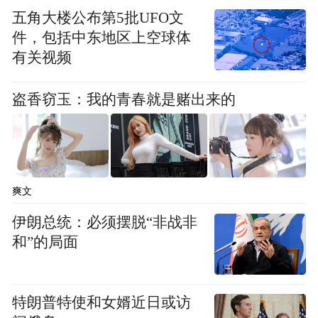
不过大批员工集中入驻后，新园区初期配套
五角大楼公布第5批UFO文
件，包括中东地区上空球体
短板也暴露了，这次暴雨积水渗水一事，也
有关视频
能看出大型新建园区在极端天气防汛、基建
细节上还有不少需要完善的地方。
盗香窃玉：我的青春就是赌出来的
“特别声明：以上作品内容(包括在内的视频、图片或音
频)为凤凰网旗下自媒体平台“大风号”用户上传并发
布，本平台仅提供信息存储空间服务。
Notice: The content above (including the videos,
爽文
pictures and audios if any) is uploaded and posted
by the user of Dafeng Hao, which is a social media
伊朗总统：必须摆脱“非战非
platform and merely provides information storage
和”的局面
space services.”
特朗普特使和女婿近日或访