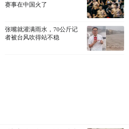
赛事在中国火了
张嘴就灌满雨水，70公斤记
者被台风吹得站不稳