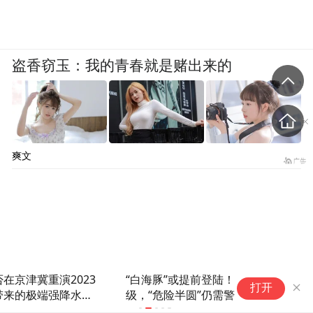
盗香窃玉：我的青春就是赌出来的
爽文
“白海豚”或提前登陆！上海暴雨预警降
上
打开
级，“危险半圆”仍需警惕
橙
高