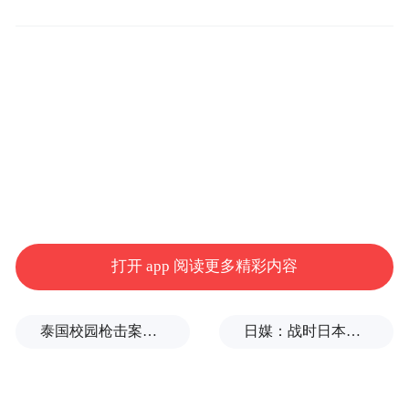
打开 app 阅读更多精彩内容
泰国校园枪击案致9死，枪手父亲道歉
日媒：战时日本多所大学进行输血人体实验，向患者注射动物血