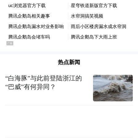
一线海景、超现代化办公环境圈了不少好
感。
园区规划足足8万个工位，八成位置抬头就能
看见前海湾，还配套四千多套海景公寓，租
金比周边便宜不少，食堂、健身房、医务室
热点新闻
一应俱全，目标直接做成自给自足的小型生
活城。
“白海豚”与此前登陆浙江的
“巴威”有何异同？
据公开报道介绍，园区分五大街区，目前整
体只完成30%建设，第四街区的腾云中心已
经投入使用，周边六栋云海大厦现在已有一
万四千多名腾讯员工在此办公。