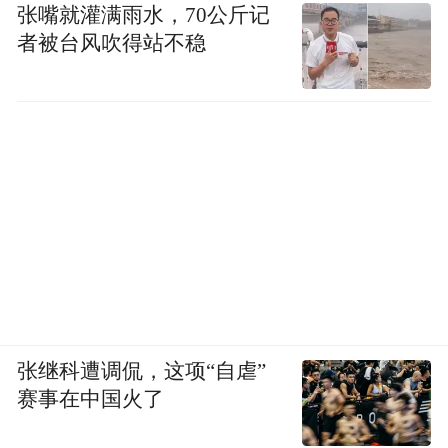
张嘴就灌满雨水，70公斤记
者被台风吹得站不稳
张继科遭调侃，这项“自虐”
赛事在中国火了