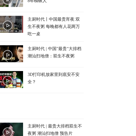
8年蜘蛛人
主厨时代丨中国最贵宵夜:双
生不夜粥 每晚都有人花两万
吃一桌
主厨时代 | 中国”最贵“大排档
潮汕扫地僧：双生不夜粥
3D打印机放家里到底安不安
全？
主厨时代 | 最贵大排档双生不
夜粥 潮汕扫地僧 预告片