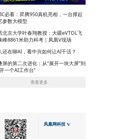
AIC必看：昇腾950真机亮相，一台撑起
亿参数大模型
话北京大学叶春翔教授：大疆eVTOL飞
珠峰8861米助力科考｜凤凰V现场
人还在聊AI，看中兴如何让AI干活？
叠屏的第二次进化：从“展开一块大屏”到
展开一个AI工作台”
查看更多
凤凰网科技