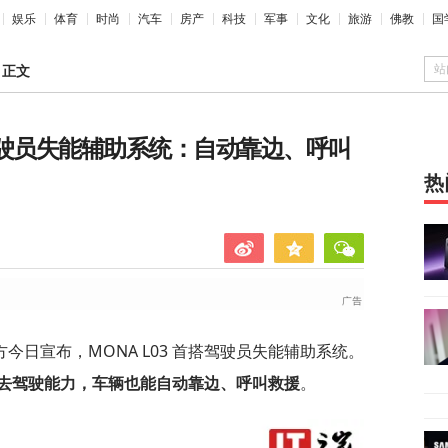
娱乐
体育
时尚
汽车
房产
科技
军事
文化
旅游
佛教
国
站
>
正文
搭驾驶员失能辅助系统：自动靠边、呼叫
热
官方今日宣布，MONA L03 首搭驾驶员失能辅助系统。
去驾驶能力，车辆也能自动靠边、呼叫救援
。