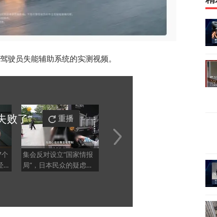
03 驾驶员失能辅助系统的实测视频。
失败
了
重播
7个
集会反对设立“国家情报
杨丹志：泰国校园枪击案
东盟
经危
局”，日本民众的疑虑集
初步调查显示枪手为学生
宾炒
中在三点
盘押