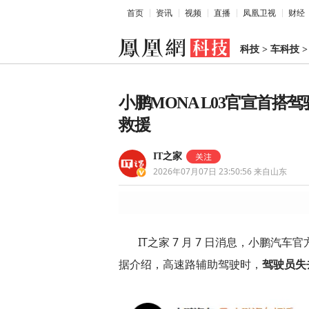
首页
资讯
视频
直播
凤凰卫视
财经
科技
>
车科技
小鹏MONA L03官宣首
救援
IT之家
2026年07月07日 23:50:56
来自山东
IT之家 7 月 7 日消息，小鹏汽车
据介绍，高速路辅助驾驶时，
驾驶员失