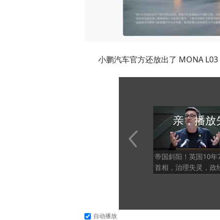
小鹏汽车官方还放出了 MONA L
亲，播放
帝国斜阳！英国10年
首相，治理失灵，政
机集中爆发
自动播放