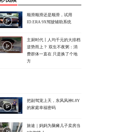
顺滑顺滑还是顺滑，试用
ID.ERA 9X驾驶辅助系统
主厨时代丨人均千元的大排档
逆势而上？ 双生不夜粥：消
费群体一直在 只是换了个地
方
各国面前碰壁！菲律
加州州长候选人被指保护
既想合作又想遏制，
作南海受挫，转头全
移民儿童不力
对华态度越来越“拧巴
把副驾宠上天，东风风神L8Y
注美国
的家庭幸福密码
旅途｜妈妈为脑瘫儿子卖房当