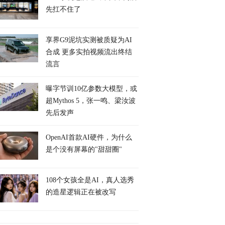
先扛不住了
享界G9泥坑实测被质疑为AI
合成 更多实拍视频流出终结
流言
曝字节训10亿参数大模型，或
超Mythos 5，张一鸣、梁汝波
先后发声
OpenAI首款AI硬件，为什么
是个没有屏幕的"甜甜圈"
108个女孩全是AI，真人选秀
的造星逻辑正在被改写