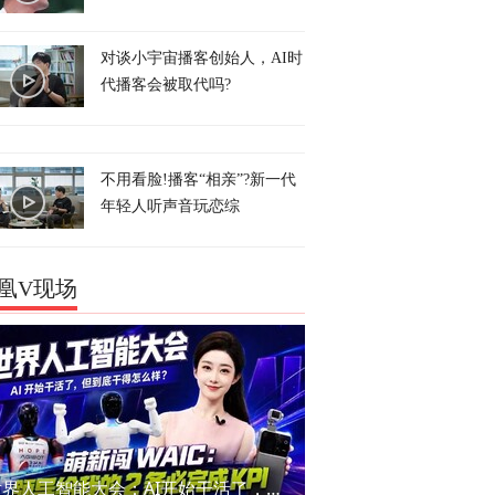
对谈小宇宙播客创始人，AI时
代播客会被取代吗?
不用看脸!播客“相亲”?新一代
年轻人听声音玩恋综
凰V现场
世界人工智能大会：AI开始干活了，但到底干的怎么样？萌新闯WAIC