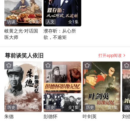
访谈
全
5
集
人文
全
1
集
岐黄之光·对话国
濮存昕：从心所
医大师
欲，不逾矩
尊前谈笑人依旧
打开app阅读
历史
全
1
集
历史
全
1
集
历史
全
1
集
历
朱德
彭德怀
叶剑英
刘