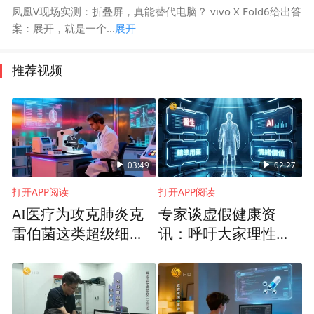
凤凰V现场实测：折叠屏，真能替代电脑？ vivo X Fold6给出答
案：展开，就是一个...
展开
推荐视频
03:49
02:27
打开APP阅读
打开APP阅读
AI医疗为攻克肺炎克
专家谈虚假健康资
雷伯菌这类超级细
讯：呼吁大家理性使
菌，提供了哪些思
用AI，医疗决策交由
路？
专业医生