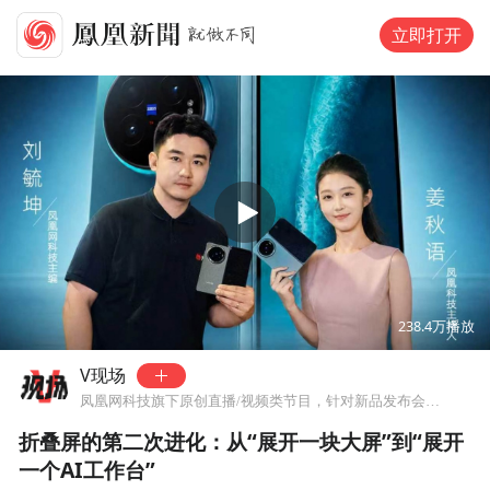
立即打开
00:00
06:00
238.4万
播放
V现场
凤凰网科技旗下原创直播/视频类节目，针对新品发布会、科技领域热点事件最快报道与独到点评。
折叠屏的第二次进化：从“展开一块大屏”到“展开
一个AI工作台”