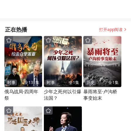
正在热播
打开app阅读
时事
全
131
集
时事
全
1
集
历史
全
1
集
俄乌战局·四周年
少年之死何以引爆
暴雨将至·卢沟桥
祭
法国？
事变始末