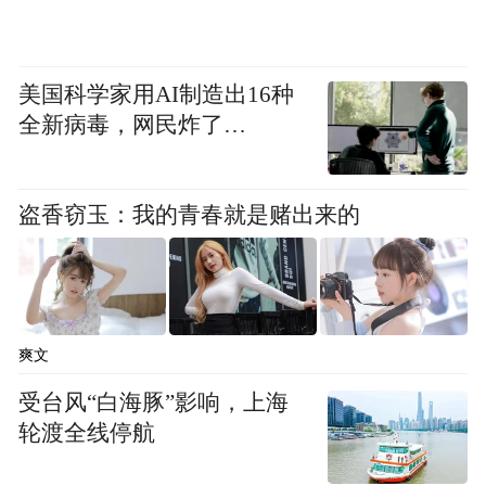
别：1993年出生，本科在国际关系学院读文
科，硕士转入更偏技术的交叉学科方向——
在北京大学外国语学院研究自然语言处理与
美国科学家用AI制造出16种
多模态表示学习。
全新病毒，网民炸了…
2019年硕士毕业后，他以应届生身份进入阿
里达摩院，从高级算法工程师做起，聚焦搜
盗香窃玉：我的青春就是赌出来的
索与推荐场景下的自然语言处理及多模态建
模。一个学语言出身的人，仅用六年时间，
成为阿里巴巴史上最年轻的P10。
爽文
回过头看，他的火箭式晋升，和Qwen的崛起
受台风“白海豚”影响，上海
紧紧绑在一起。
轮渡全线停航
自加入达摩院后，林俊旸便投身大规模预训