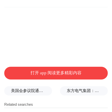
“你认识林俊旸吗？求对接。”
过去两个月，创投圈里都在打听林俊旸的新
动向，生怕错过他创业的第一张门票。官宣
离职不久后，也许是联系他的人太多，他一
度在朋友圈表示：“真的需要休息。”
直到3月26日，林俊旸在社交平台上发布离职
后的首个长文《From Reasoning Thinking to
Agentic Thinking》，提出AI范式下一个阶段
打开 app 阅读更多精彩内容
的核心命题应该是“智能体式思考”。外界猜
测，这或许就是他新项目的方向。
美国会参议院通过临时拨款法案
东方电气集团：坚决拥护党中央决定
5月，更确切的消息传来：林俊旸新成立了一
个AI实验室项目，并正在为之寻求融资，目