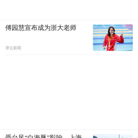
的估值增幅都远超传统企业的增长曲线。
国内同样上演沸腾一幕，AI企业的估值体系
傅园慧宣布成为浙大老师
正在被重写。最直观的，是以智谱、
MiniMax为代表的AI企业在二级市场掀起暴
津云新闻
涨行情，智谱市值一度逼近9000亿港元。此
情此景，人们开始重新理解AI在资本市场的
定价逻辑。
一级市场同样在升温。Kimi刚刚完成20亿美
元融资，新一轮融资据传已在推进之中，投
前估值上升至300亿美元。最新消息传来，
DeepSeek结束了逾70亿美元的新一轮融资，
估值同样高企。
受台风“白海豚”影响，上海