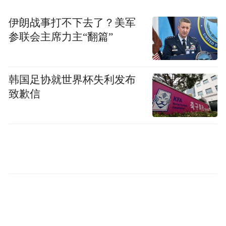
有人的上海卜拉格科技有限公司，后者对外
伊朗战事打不下去了？美军
投资了上海格物致用管理咨询合伙企业（有
参联会主席力主“翻篇”
限合伙），受益所有人同样是林俊旸。
综合多方信息，林俊旸的新公司目前还没有
韩国足协就世界杯失利发布
确定的名字，但已被投资人争相追捧。答案
致歉信
或许藏在他瞄准的方向里。据The Information
报道，林俊旸创办的AI实验室主攻世界模型
与具身智能。
要知道，这个方向在全球范围内正被投资人
疯狂追逐：李飞飞创立的World Labs今年2月
完成10亿美元融资，估值50亿美元；图灵奖
得主杨立昆和DiT架构提出者谢赛宁联合创立