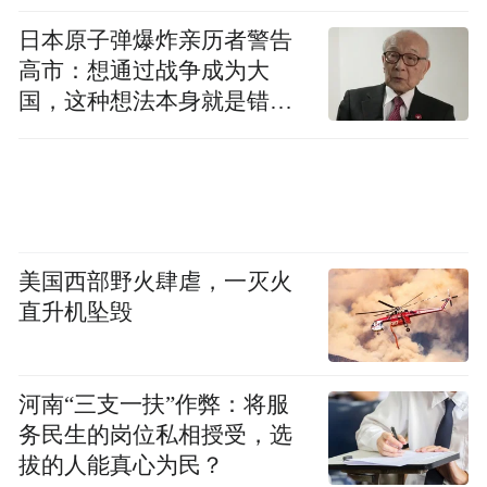
练模型的研究与部署，深度参与了M6、OFA
日本原子弹爆炸亲历者警告
高市：想通过战争成为大
等一系列超大规模预训练模型的研发。2022
国，这种想法本身就是错误
年底，阿里重组AI团队成立通义实验室，林
的
俊旸被任命为通义千问系列大模型的技术负
责人。
此后三年，Qwen以惊人的速度扩张。在他的
美国西部野火肆虐，一灭火
主导下，阿里推出了覆盖各类参数规模的开
直升机坠毁
源模型家族。截至今年1月，Qwen系列全球
下载量超过10亿次，衍生模型突破20万个。
2025年推出的旗舰模型Qwen3-Max，参数规
河南“三支一扶”作弊：将服
模超万亿，在GPQA等评测中超越同期国际
务民生的岗位私相授受，选
拔的人能真心为民？
主流模型。可以说，林俊旸是千问大模型背