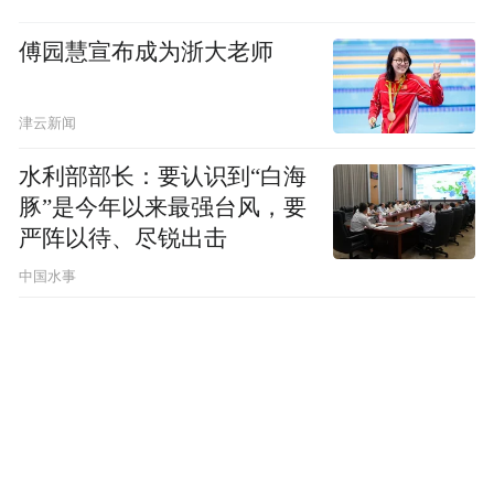
AI沸腾
傅园慧宣布成为浙大老师
估值集体暴涨
津云新闻
纵观全球市场，AI是当前最大的投资主题
水利部部长：要认识到“白海
——无AI不性感，无AI不高估值，无AI不
豚”是今年以来最强台风，要
严阵以待、尽锐出击
富。
中国水事
不久前3月，OpenAI单轮融资了1220亿美
元，创下硅谷史上最高融资纪录，估值更是
冲到8520亿美元；Anthropic也刚刚以9650亿
美元估值融到了650亿美元。
梳理下来，大多数AI头部公司，每一轮融资