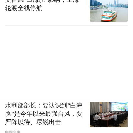
轮渡全线停航
“抢疯了”，这是今年绝大多数AI投资人的体
感。
此情此景，一种微妙的情绪在水下弥漫：投
进去的，希望估值涨得再快一点；没投进去
的，祈祷估值涨得慢一点。“只要方向对、人
够强，估值不是第一考量。”一位专注AI的投
资人这样说。
FOMO（害怕错过），这个词也开始被反复
水利部部长：要认识到“白海
提及。尽管通往通用人工智能的技术路线仍
豚”是今年以来最强台风，要
存争议，但一笔笔热钱背后，投资人的卡位
严阵以待、尽锐出击
意识前所未有地强烈——越早卡位，赢面越
中国水事