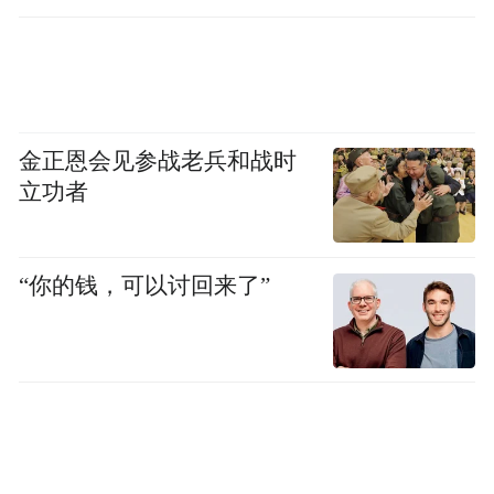
后的关键人物，带领其成为全球最强开源模
型之一。
但令所有人错愕的是，他却突然宣布离开
了。
金正恩会见参战老兵和战时
立功者
那是3月4日凌晨，林俊旸在社交平台上发
文：“me stepping down. bye my beloved
“你的钱，可以讨回来了”
qwen。”（我卸任了，再见了，我亲爱的千
问。）
告别千问，外界纷纷猜测：“也许很快又有一
家AI创业公司要诞生了。”现在，这一幕渐渐
成为现实。