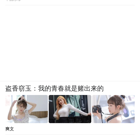
大。
当然，也有人保持冷静。一位关注AI赛道多
年的投资人直言，当前AI企业的估值和基本
面之间的裂痕正在扩大，“大家都在为未来买
单，但未来什么时候来、以什么方式兑现，
还没有人说得清楚。”
但不论如何，AI时代一定会诞生一批万亿级
盗香窃玉：我的青春就是赌出来的
公司，这已几乎成为所有人的共识。正如林
俊旸和他的新AI实验室，刚站上起跑线，就
已经估值20亿美元。AI世界，游戏规则正在
被改写。
爽文