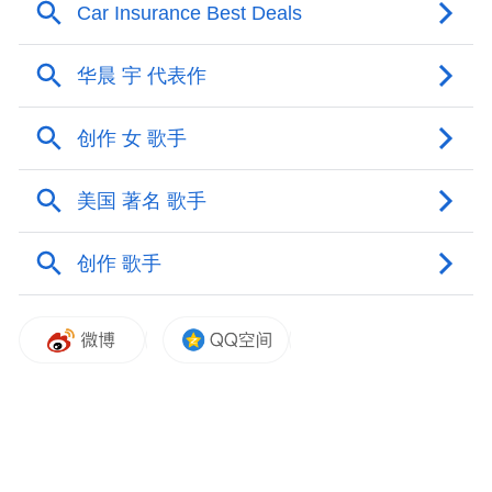
标融资规模为数亿美元。彼时，投资界曾就
该消息求证。
关于林俊旸新项目的打听从未停止。“无论创
不创业，先抢到他再说。”一位投资人曾这样
对我们说。但多数人只能观望，“这个级别的
人才肯定第一圈就被吃掉了。”
如今，新公司的轮廓渐渐清晰。
虽然尚未正式官宣，但天眼查信息显示，林
俊旸名下已关联三家企业，均成立于今年5月
到6月之间：包括他个人100%持股的语用
（上海）科技有限公司，以及他作为受益所