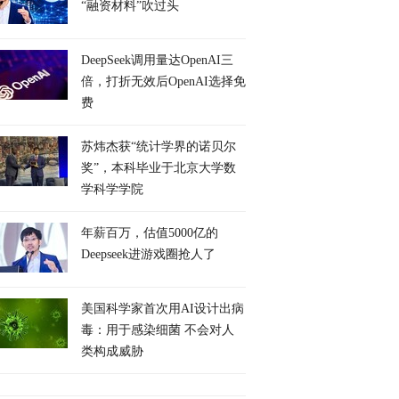
“融资材料”吹过头
DeepSeek调用量达OpenAI三
倍，打折无效后OpenAI选择免
费
苏炜杰获“统计学界的诺贝尔
奖”，本科毕业于北京大学数
学科学学院
年薪百万，估值5000亿的
Deepseek进游戏圈抢人了
美国科学家首次用AI设计出病
毒：用于感染细菌 不会对人
类构成威胁