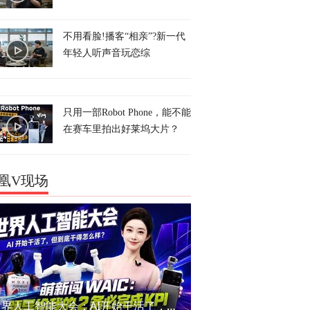
不用看脸!播客“相亲”?新一代
年轻人听声音玩恋综
只用一部Robot Phone，能不能
在赛车里拍出好莱坞大片？
凰V现场
世界人工智能大会：AI开始干活了，但到底干的怎么样？萌新闯WAIC