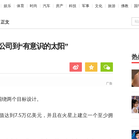
娱乐
体育
时尚
汽车
房产
科技
军事
文化
旅游
佛教
国
站
>
正文
箭公司到“有意识的太阳”
热
案围绕两个目标设计。
值达到7.5万亿美元，并且在火星上建立一个至少拥