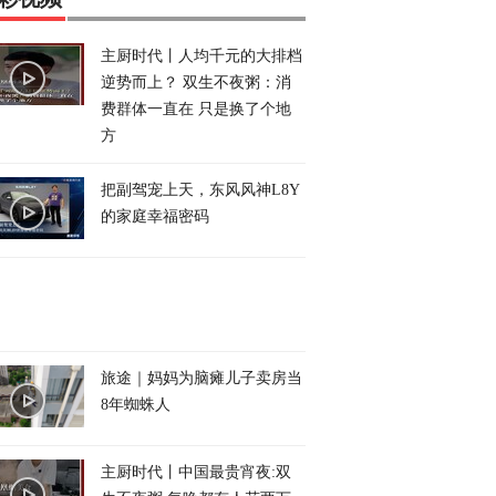
主厨时代丨人均千元的大排档
逆势而上？ 双生不夜粥：消
费群体一直在 只是换了个地
方
把副驾宠上天，东风风神L8Y
的家庭幸福密码
旅途｜妈妈为脑瘫儿子卖房当
8年蜘蛛人
主厨时代丨中国最贵宵夜:双