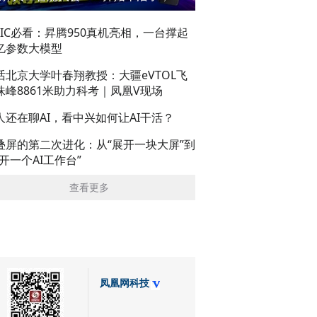
AIC必看：昇腾950真机亮相，一台撑起
亿参数大模型
话北京大学叶春翔教授：大疆eVTOL飞
珠峰8861米助力科考｜凤凰V现场
人还在聊AI，看中兴如何让AI干活？
叠屏的第二次进化：从“展开一块大屏”到
展开一个AI工作台”
查看更多
凤凰网科技