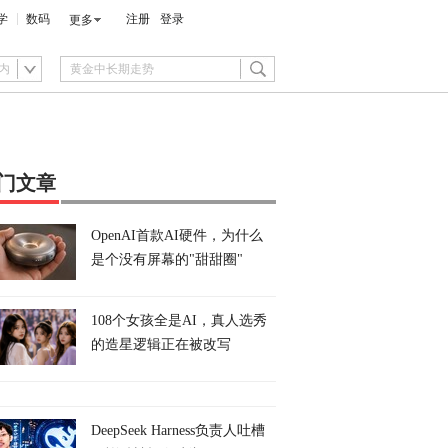
学
数码
注册
登录
更多
内
门文章
OpenAI首款AI硬件，为什么
是个没有屏幕的"甜甜圈"
108个女孩全是AI，真人选秀
的造星逻辑正在被改写
DeepSeek Harness负责人吐槽