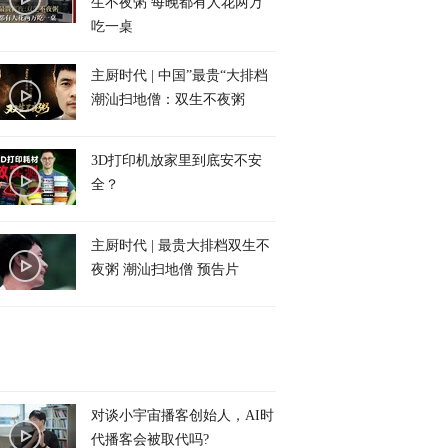
生不夜粥 每晚都有人花两万
吃一桌
主厨时代 | 中国”最贵“大排档
潮汕扫地僧：双生不夜粥
3D打印机放家里到底安不安
全？
主厨时代 | 最贵大排档双生不
夜粥 潮汕扫地僧 预告片
对谈小宇宙播客创始人，AI时
代播客会被取代吗?