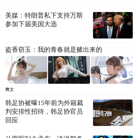
美媒：特朗普私下支持万斯
参加下届美国大选
盗香窃玉：我的青春就是赌出来的
爽文
韩足协被曝15年前为外籍裁
判安排性招待，韩足协官员
回应
“特别声明：以上作品内容(包括在内的视频、图片或音