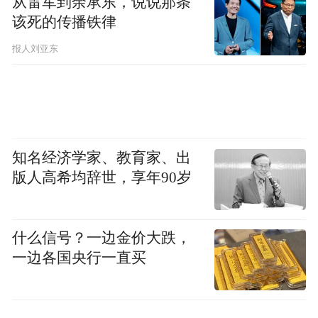
从雷军到余承东，说说那条
频)为凤凰网旗下自媒体平台“大风号”用户上传并发
该死的传播铁律
布，本平台仅提供信息存储空间服务。
Notice: The content above (including the videos,
报人刘亚东
pictures and audios if any) is uploaded and posted
by the user of Dafeng Hao, which is a social media
platform and merely provides information storage
space services.”
知名经济学家、教育家、出
版人高希均辞世，享年90岁
什么信号？一边金价大跌，
一边各国央行一直买