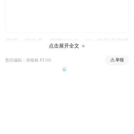
值得一提的是，荣耀X80 Pro Max购机还将赠
点击展开全文
送价值1088元的五大服务权益，包括两年电
举报
责任编辑：张格格 PT105
量宝、一年后盖宝、一年进水宝、一年后摄
宝以及两年免费换屏。
其中，两年免费换屏权益价值299元。
在两年内产品正常使用情况下，如果因意外
碰撞、意外坠落、意外挤压导致屏幕破碎或
开裂，用户可享受屏幕修复服务，免收物料