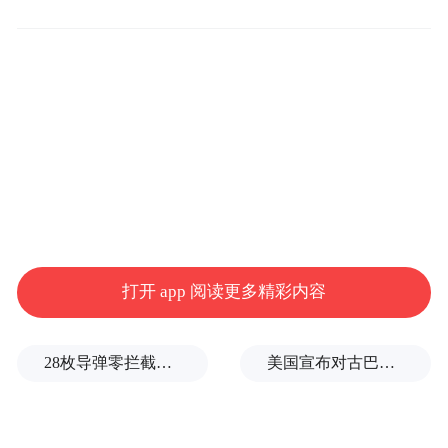
费及服务费。
荣耀X80 Pro Max内置11000mAh
据了解，
超大电池，这也是荣耀手机史上容量最大的
电池，同时标配90W有线快充。
对于日常高强度用机、长时间追剧打游戏，
或长途出行的用户来说，11000mAh超大电池
可以显著缓解续航焦虑，减少频繁补电的麻
打开 app 阅读更多精彩内容
烦。
荣耀X80 Pro Max搭载第五
核心配置方面，
28枚导弹零拦截！基辅防空失灵，西方靠不住了
美国宣布对古巴实施新一轮制裁
代骁龙6芯片，配备6.8英寸OLED屏，分辨率
为2788 x 1280，
支持120Hz刷新率以及