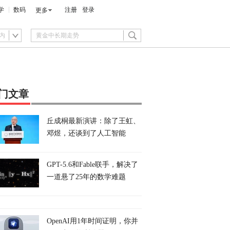
学
数码
注册
登录
更多
内
门文章
丘成桐最新演讲：除了王虹、
邓煜，还谈到了人工智能
GPT-5.6和Fable联手，解决了
一道悬了25年的数学难题
OpenAI用1年时间证明，你并