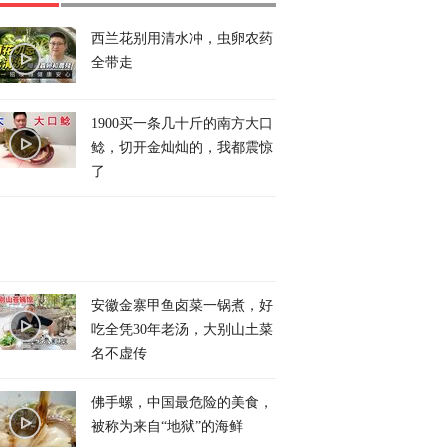
西兰花别用清水冲，虫卵农药
全带走
1900买一条几十斤的南方大口
鲶，切开金灿灿的，我都震惊
了
安徽金寨甲鱼卤菜一锅煮，好
吃全凭30年老汤，大别山土菜
名不虚传
佛手螺，中国最危险的美食，
被称为来自“地狱”的海鲜