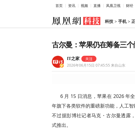
首页
资讯
视频
直播
凤凰卫视
财经
科技
>
手机
>
古尔曼：苹果仍在筹备三个尚未
IT之家
2026年06月15日 07:45:55
来自山东
6 月 15 日消息，苹果在 202
年旗下各类软件的重磅新功能，人工智能
不过据彭博社记者马克・古尔曼透露，
式推出。