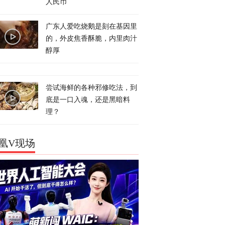
人民币
广东人爱吃烧鹅是刻在基因里
的，外皮焦香酥脆，内里肉汁
醇厚
尝试海鲜的各种邪修吃法，到
底是一口入魂，还是黑暗料
理？
凰V现场