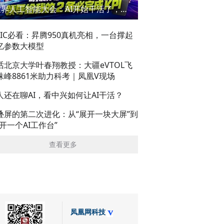
世界人工智能大会：AI开始干活了，但到底干的怎么样？萌新闯WAIC
AIC必看：昇腾950真机亮相，一台撑起
亿参数大模型
话北京大学叶春翔教授：大疆eVTOL飞
珠峰8861米助力科考｜凤凰V现场
人还在聊AI，看中兴如何让AI干活？
叠屏的第二次进化：从“展开一块大屏”到
展开一个AI工作台”
查看更多
凤凰网科技