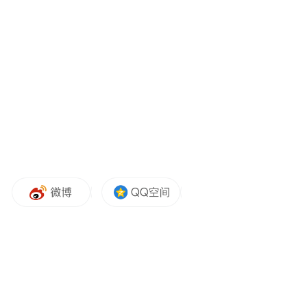
凯迪拉克官方明确对外表态，品牌这次的核
心目标，就是要成为整个汽车行业首个实现
兜车价、兜车损、兜残值三重兜底的汽车品
牌，彻底打消用户选购燃油豪华车型时的所
有后顾之忧。