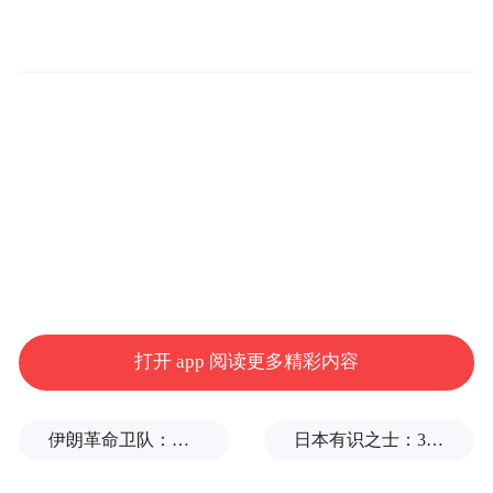
虑推出了金身计划，一旦车辆车损超过三成
就直接按规则以换代修，截至目前已经为367
位符合条件的用户免费更换了全新车辆。
618消费大促前夕，品牌在延续前两重用户权
益承诺的基础上，专门针对全系燃油车推出
了保值回购计划。
公司把新车落地立刻就贬值的行业普遍痛
点，直接转换成了三年期满官方按8折价格回
打开 app 阅读更多精彩内容
购的明确承诺，实现让用户买车不贵、用车
不怕、换车不亏的体验，极大程度覆盖了普
伊朗革命卫队：将保持对海峡控制至敌方接受全部条件
日本有识之士：32名中国劳工本不该命丧长崎
通车主过往容易被忽视的权益空白。