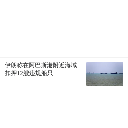
伊朗称在阿巴斯港附近海域
扣押12艘违规船只