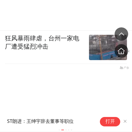
狂风暴雨肆虐，台州一家电
厂遭受猛烈冲击
ST朗进：王绅宇辞去董事等职位
药
打开