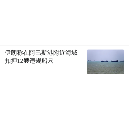
伊朗称在阿巴斯港附近海域
扣押12艘违规船只