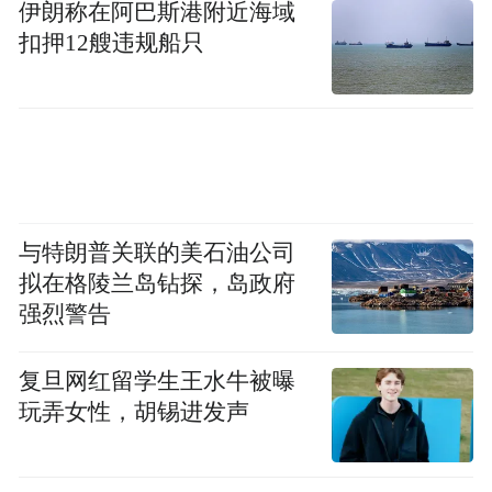
伊朗称在阿巴斯港附近海域
扣押12艘违规船只
与特朗普关联的美石油公司
拟在格陵兰岛钻探，岛政府
强烈警告
复旦网红留学生王水牛被曝
玩弄女性，胡锡进发声