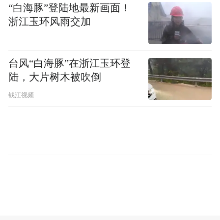
“白海豚”登陆地最新画面！
浙江玉环风雨交加
“特别声明：以上作品内容(包括在内的视频、图片或音
台风“白海豚”在浙江玉环登
频)为凤凰网旗下自媒体平台“大风号”用户上传并发
陆，大片树木被吹倒
布，本平台仅提供信息存储空间服务。
Notice: The content above (including the videos,
钱江视频
pictures and audios if any) is uploaded and posted
by the user of Dafeng Hao, which is a social media
platform and merely provides information storage
space services.”