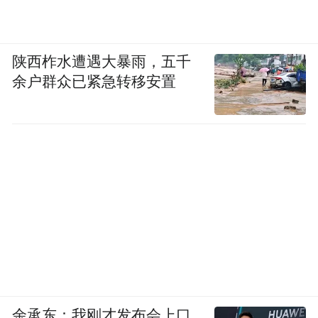
陕西柞水遭遇大暴雨，五千
余户群众已紧急转移安置
余承东：我刚才发布会上口