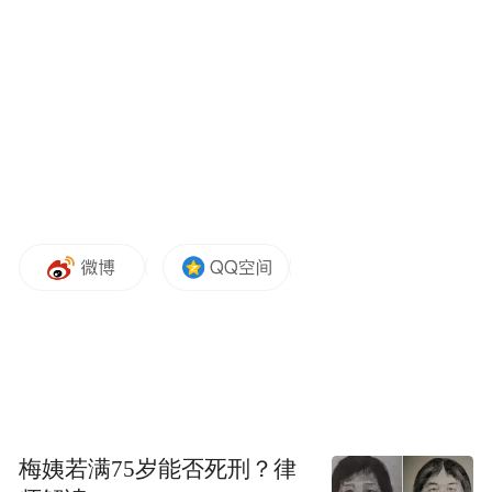
脚，也凸显出其对华政策中浓厚的竞争主导
色彩。
复旦大学网络空间治理研究中心主任沈逸认
为，根据斯诺登披露的“棱镜计划”，美国作
为全球最大的情报国家，对全球网络空间进
行无差别监控，现在却以“无辜受害者”的身
份指责中国窃取情报，简直是荒诞的闹剧。
“特别声明：以上作品内容(包括在内的视频、图片或音
频)为凤凰网旗下自媒体平台“大风号”用户上传并发
布，本平台仅提供信息存储空间服务。
Notice: The content above (including the videos,
pictures and audios if any) is uploaded and posted
by the user of Dafeng Hao, which is a social media
梅姨若满75岁能否死刑？律
platform and merely provides information storage