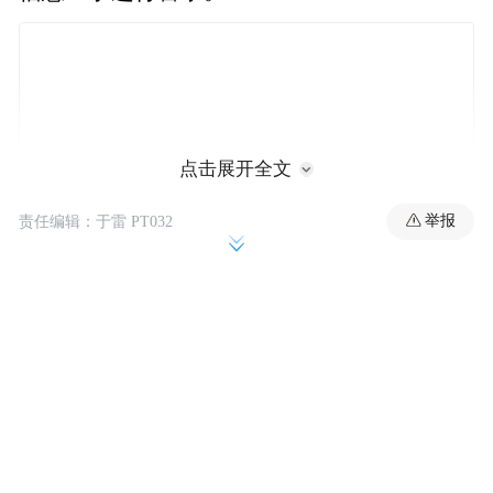
点击展开全文
举报
责任编辑：于雷 PT032
公开报道显示，“五眼联盟”成员国屡屡炒作
所谓“中国间谍”相关话题，频繁编造“中国招
募间谍”的虚假言论。就在上周，由美国、澳
大利亚、加拿大、英国、新西兰组成的“五眼
联盟”发布联合声明，无端指责中国军事情报