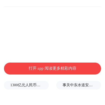
机构借助职业社交平台、在线招聘渠道，将
各国公职人员、军方人士及其他能够接触涉
密信息的人员当作目标。
中方已多次严正驳斥这类无端炒作与不实指
责。中国驻美大使馆发言人明确表示，所谓
“中国间谍威胁”的指控纯属捏造，构成恶意
诽谤，对此表示强烈谴责。
外交学院教授李海东11日在接受《环球时
打开 app 阅读更多精彩内容
报》记者采访时表示，美方接连抛出的相关
指控纯属“贼喊捉贼”，不过是将自身行径强
1300亿元人民币，阿根廷：同中国延长5年货币互换协议
事关中东水道安全，沙特、埃及、土耳其、巴基斯坦外长举行会晤
加于人。美方一贯以自身思维和行事逻辑揣
测中国，这种“以己度人”的臆断根本站不住