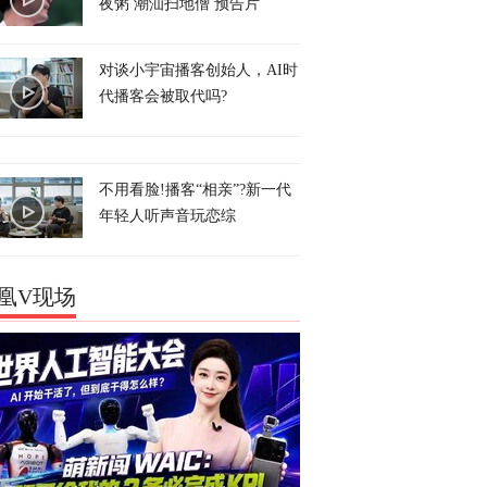
夜粥 潮汕扫地僧 预告片
对谈小宇宙播客创始人，AI时
代播客会被取代吗?
不用看脸!播客“相亲”?新一代
年轻人听声音玩恋综
凰V现场