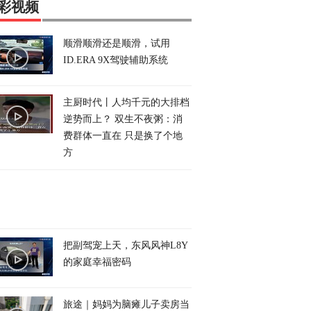
彩视频
顺滑顺滑还是顺滑，试用
ID.ERA 9X驾驶辅助系统
主厨时代丨人均千元的大排档
逆势而上？ 双生不夜粥：消
费群体一直在 只是换了个地
方
把副驾宠上天，东风风神L8Y
的家庭幸福密码
旅途｜妈妈为脑瘫儿子卖房当