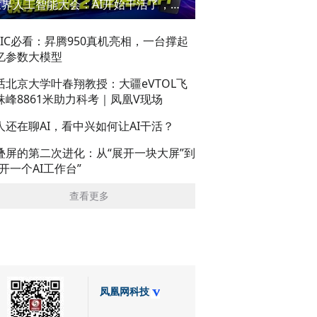
世界人工智能大会：AI开始干活了，但到底干的怎么样？萌新闯WAIC
AIC必看：昇腾950真机亮相，一台撑起
亿参数大模型
话北京大学叶春翔教授：大疆eVTOL飞
珠峰8861米助力科考｜凤凰V现场
人还在聊AI，看中兴如何让AI干活？
叠屏的第二次进化：从“展开一块大屏”到
展开一个AI工作台”
查看更多
凤凰网科技