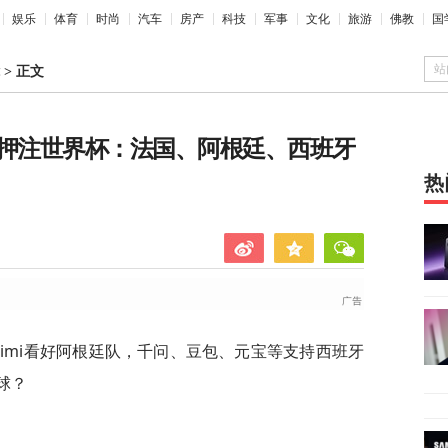
娱乐
体育
时尚
汽车
房产
科技
军事
文化
旅游
佛教
国
站
>
正文
问等AI押注世界杯：法国、阿根廷、西班牙
热
，Kimi看好阿根廷队，千问、豆包、元宝等支持西班牙
球？