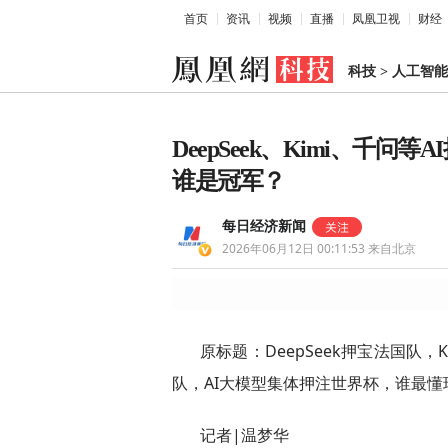
首页
资讯
视频
直播
凤凰卫视
财经
科技
>
人工智能
DeepSeek、Kimi、千
谁是冠军？
每日经济新闻
2026年06月12日 00:11:53
来自北京
原标题：DeepSeek押宝法国队
队，AI大模型集体押注世界杯，谁最懂
记者|温梦华