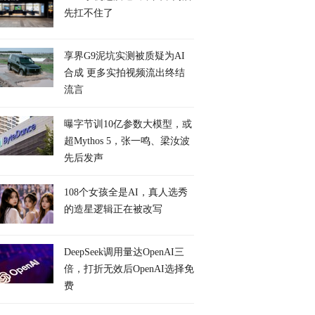
先扛不住了
享界G9泥坑实测被质疑为AI
合成 更多实拍视频流出终结
流言
曝字节训10亿参数大模型，或
超Mythos 5，张一鸣、梁汝波
先后发声
108个女孩全是AI，真人选秀
的造星逻辑正在被改写
DeepSeek调用量达OpenAI三
倍，打折无效后OpenAI选择免
费