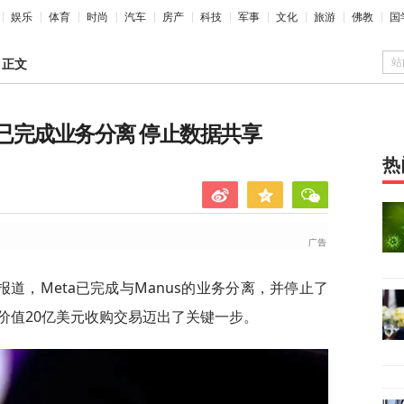
娱乐
体育
时尚
汽车
房产
科技
军事
文化
旅游
佛教
国
站
>
正文
s：已完成业务分离 停止数据共享
热
报道，Meta已完成与Manus的业务分离，并停止了
价值20亿美元收购交易迈出了关键一步。