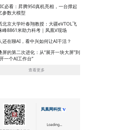
AIC必看：昇腾950真机亮相，一台撑起
亿参数大模型
话北京大学叶春翔教授：大疆eVTOL飞
珠峰8861米助力科考｜凤凰V现场
人还在聊AI，看中兴如何让AI干活？
叠屏的第二次进化：从“展开一块大屏”到
展开一个AI工作台”
查看更多
凤凰网科技
Loading...