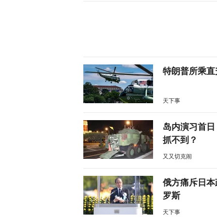
特朗普所乘直
天下事
岛内演习首日
抓不到？
又又切克闹
俄方痛斥日本
罗斯
天下事