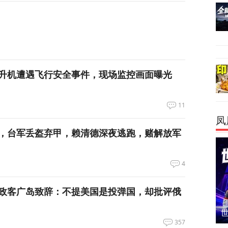
升机遭遇飞行安全事件，现场监控画面曝光
11
凤
，台军丢盔弃甲，赖清德深夜逃跑，赌解放军
4
政客广岛致辞：不提美国是投弹国，却批评俄
357