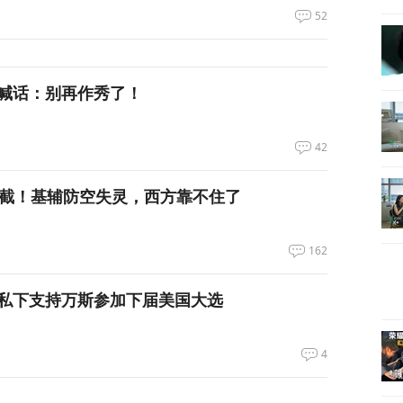
52
喊话：别再作秀了！
42
拦截！基辅防空失灵，西方靠不住了
162
私下支持万斯参加下届美国大选
4