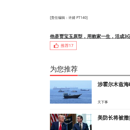
[责任编辑：许婧 PT140]
他是贾宝玉原型，用败家一生，活成3
推荐
17
为您推荐
涉霍尔木兹海
天下事
美防长将被撤