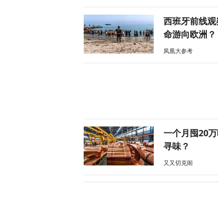
西班牙前线观
命游向欧洲？
凤凰大参考
一个月囤20
寻味？
又又切克闹
美媒爆料：特