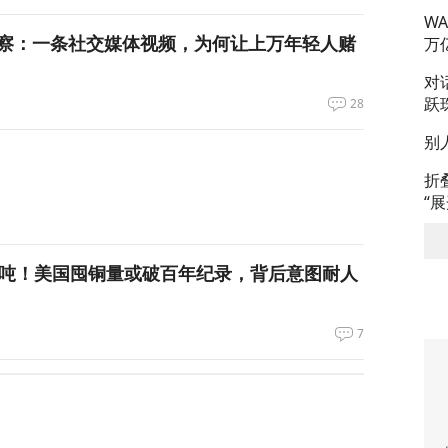
W
察：一条社交媒体视频，为何让上万年轻人赌
万
对
跃
28
别
折
“
万吨！美国囤铜量或破百年纪录，背后意图耐人
7
朗普与美防长爆发激烈争执