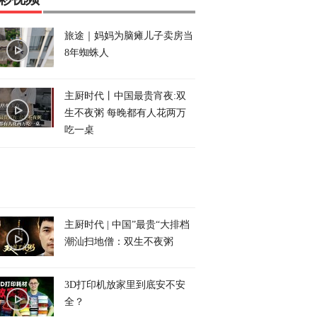
旅途｜妈妈为脑瘫儿子卖房当
8年蜘蛛人
主厨时代丨中国最贵宵夜:双
生不夜粥 每晚都有人花两万
吃一桌
主厨时代 | 中国”最贵“大排档
潮汕扫地僧：双生不夜粥
3D打印机放家里到底安不安
全？