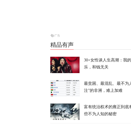
天下事
“他背叛了我
战2028大选
天下事
精品有声
风声丨“冯院
30+女性谈人生高潮：我
乐，和钱无关
风声
最贫困、最混乱、最不为
注”的非洲，难上加难
富有统治权术的雍正到底
些不为人知的秘密
炸河床、停核
经济