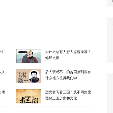
119
们所有人！”反特朗普右翼密会，拟推卡尔森备
36
长看上你了”，背后有大问题
的快
为什么总有人想去盗曹操墓？
他那么抠
682
人关
后人褒贬不一的曾国藩到底有
什么地方值得我们学
有哪
烈火群飞看三国：从不同角度
理解三国历史和文化
电、运费暴涨……百年一遇大旱席卷欧洲重创