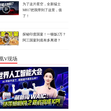
为了这片星空，全新猛士
M817把我带到了这里，值
了！
探秘印度国宴！一顿饭2万？
阿三国宴到底有多离谱？
凰V现场
世界人工智能大会：AI开始干活了，但到底干的怎么样？萌新闯WAIC