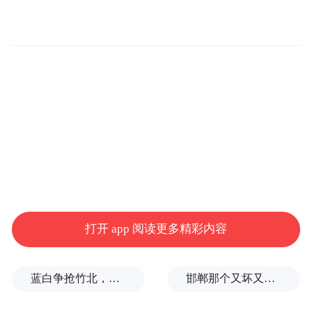
莫迪提出，倘若人工智能系统的设计初衷就
是承接人类更多脑力工作，那么失业问题就
会成为人工智能技术成熟发展带来的结构性
必然结果。
换句话说，这是技术自带的特性，而非缺
陷。
阿莫迪此前就已就此发出警示。他曾预判，
五年内人工智能或将取代半数初级白领岗
位，失业率会攀升至 10% 至 20%，并呼吁企
打开 app 阅读更多精彩内容
业与政策制定者不要再对相关风险粉饰太
平。他这篇新文章并未着重描绘大规模失业
蓝白争抢竹北，整合卡关！黄国昌：相信郑丽文会守诺
邯郸那个又坏又蠢的执行局长，只是积怨已久的冰山一角
的惨淡前景，而是重点阐述：一旦长期性岗