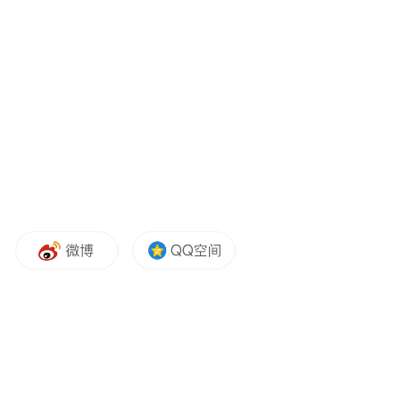
位流失成为现实，各国政府应当如何应对。
减缓冲击、
他提出的应对思路分为两方面：
共享红利。
阿莫迪主张，要完善对人工智能影响劳动力
市场的监测与统计工作，扩充官方相关数
据。同时，他支持推行各类促就业激励政
策，例如：为因人工智能被迫降薪就业的劳
动者提供薪资保障、推出企业留岗税收优
惠、发放职业技能培训补贴，并搭建更完善
的就业匹配服务体系。
他在文中提到，倘若人工智能导致市场对人