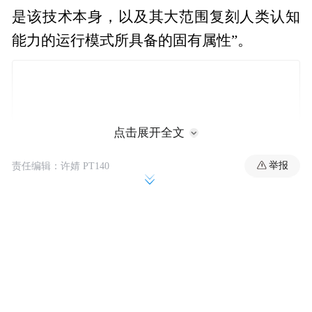
是该技术本身，以及其大范围复刻人类认知
能力的运行模式所具备的固有属性”。
点击展开全文
举报
责任编辑：许婧 PT140
这一观点重新解读了人工智能行业最棘手的
问题之一。部分企业高管认为，岗位流失只
是企业不当经营或短期行业调整所致，但阿