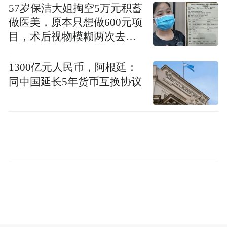
力劳动的需求永久下降，政府还需推出更进
57岁保洁大姐掏空5万元积蓄
一步的举措，比如通过向相关企业征税、提
做医美，原本只想做600元项
推行全民基本收入这
目，术后视物模糊两次去医
高资本利得税等方式，
院就诊
类长期收入保障政策
。他还提议设立全民资
1300亿元人民币，阿根廷：
本账户，以此分配人工智能创造的社会财
同中国延长5年货币互换协议
富。
IT之家注意到，近期，整个行业的论调整体
出现转变。包括阿莫迪与 Open 公司首席执行
官萨姆・奥尔特曼在内的多位行业领军人
物，不再一味警示失业风险，转而强调人工
智能带来的生产力提升与全新经济机遇，阿
莫迪的这篇文章也恰逢这一转变节点发布。