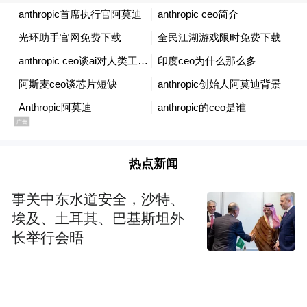
据 Business Insider 报道，这些高管此前一直
强调人工智能的颠覆性冲击，如今却将更多
精力放在探讨劳动者与社会如何分享技术红
利上，而背后原因是各家企业正筹备备受市
场关注的首次公开募股。
阿莫迪在这份最新政策备忘录中表示，
热点新闻
Anthropic 的目标是助力合作企业开拓新营收
渠道、盘活现有员工产能，而非单纯帮助企
事关中东水道安全，沙特、
业削减人力成本。但他也坦言，即便人工智
埃及、土耳其、巴基斯坦外
能的发展前景确实如他所言无比广阔，社会
长举行会晤
也必须提前规划，保障那些无法自然分享技
术红利的劳动者的权益。