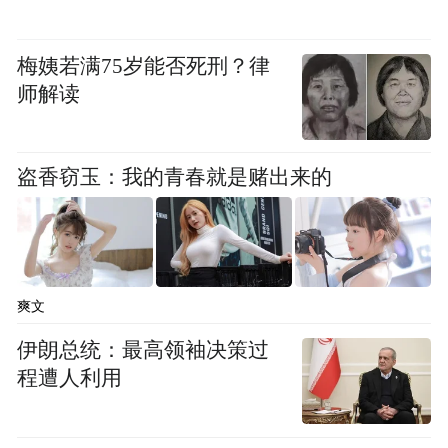
“特别声明：以上作品内容(包括在内的视频、图片或音
频)为凤凰网旗下自媒体平台“大风号”用户上传并发
梅姨若满75岁能否死刑？律
布，本平台仅提供信息存储空间服务。
师解读
Notice: The content above (including the videos,
pictures and audios if any) is uploaded and posted
by the user of Dafeng Hao, which is a social media
platform and merely provides information storage
盗香窃玉：我的青春就是赌出来的
space services.”
爽文
伊朗总统：最高领袖决策过
程遭人利用