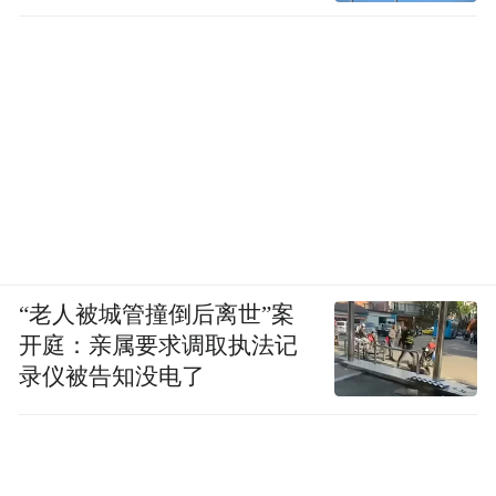
实际体验中，切换发生在Fable的思考过程
中，当它自己感觉不对劲，也不会问你，就
直接切了。
如果想继续用？要么把提示词改到它满意，
“老人被城管撞倒后离世”案
要么重开一个窗口。
开庭：亲属要求调取执法记
录仪被告知没电了
官方在技术博客里说，这套检测平均触发率
不到5%。但网友很快发现，这5%不像5%。