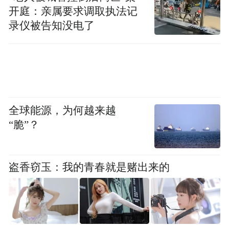
如果系统怀疑你想拿Claude的输出训练自己
开庭：亲属要求调取执法记
的AI模型，它甚至不会告诉你发生了什么，
录仪被告知没电了
而是直接降低Fable的回答质量。
全球能源，为何越来越
“脆”？
盗香窃玉：我的青春就是赌出来的