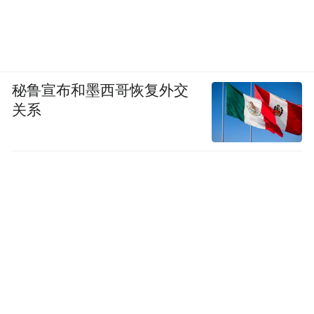
理。
这事儿真正微妙的地方在于，Fable在上面三
种高风险场景下，至少会告诉你一声：
秘鲁宣布和墨西哥恢复外交
关系
“哥们儿，我给你换模型了。”
但如果它怀疑你在研究怎么训练下一代大模
型，那就进入另一个模式。
系统卡写明，重点针对的场景包括：限制
Claude在前沿LLM开发请求上的有效性，例
如搭建预训练流水线、分布式训练基础设
施，或者ML加速器设计。