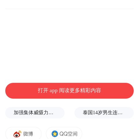
还是简单打个招呼，都有可能被自动路由回
老模型Opus 4.8。
打开 app 阅读更多精彩内容
加强集体威慑力，土耳其、沙特、巴基斯坦签署军事协议
泰国14岁男生连杀8人后自戕！先杀祖父母，再携98发子弹进入校园，更可怕的细节公布了