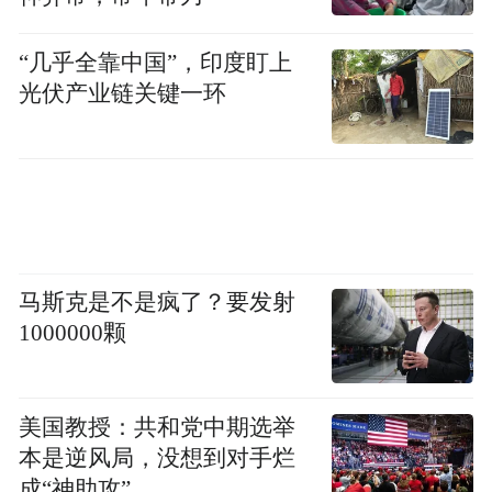
先给今天没刷新闻的大伙补个课。
“几乎全靠中国”，印度盯上
光伏产业链关键一环
今天凌晨，Anthropic终于发布了预热许久的
两款模型——
「神话」（Mythos）和「寓言」（Fable）。
马斯克是不是疯了？要发射
1000000颗
美国教授：共和党中期选举
本是逆风局，没想到对手烂
成“神助攻”