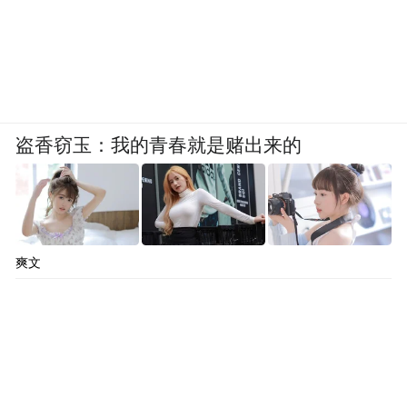
搞安全审计的更是直呼被针对，活儿没法干
了。
盗香窃玉：我的青春就是赌出来的
还有人说压根用不了，审查代码库都会被
Fable拒绝。
爽文