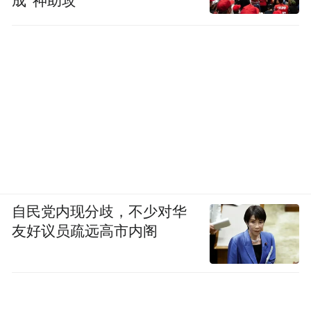
成“神助攻”
己调笨一点。
Anthropic原文写得很学术：Prompt
Modification、Steering Vector、PEFT。（系
统卡第12页）
翻译成人话就是你以为自己在跟满血版Fable
聊天，实际上对面已经偷偷开了省电模式。
A社这波，属实是把护城河直接焊进推理链
自民党内现分歧，不少对华
里了。
友好议员疏远高市内阁
至于系统怎么判断，系统卡第58-59页也写明
白了。