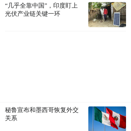
“几乎全靠中国”，印度盯上
得你聊的是网络安全、生物、化学，或者想
光伏产业链关键一环
拿Claude蒸馏训练自家模型，就会自动把会
话切给Opus 4.8。
这条规则白纸黑字写在系统卡第12页。
秘鲁宣布和墨西哥恢复外交
关系