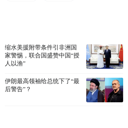
缩水美援附带条件引非洲国
家警惕，联合国盛赞中国“授
人以渔”
伊朗最高领袖给总统下了“最
后警告”？
更离谱的是，我自己也中招了。我让Claude
帮我搜点资料，丰富一下背景。
结果它想了两步，啪——切Opus了。