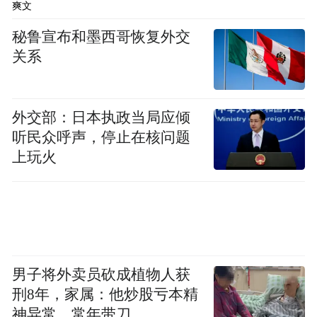
爽文
秘鲁宣布和墨西哥恢复外交
关系
外交部：日本执政当局应倾
听民众呼声，停止在核问题
上玩火
可以说，前一手防你作恶，后一手防你抄作
业，相当符合A社的一贯风格。
男子将外卖员砍成植物人获
刑8年，家属：他炒股亏本精
神异常，常年带刀
寓言怎么老变成章鱼？