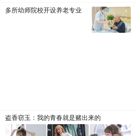
大部分场景享受Mythos 5级别能力，但在高
多所幼师院校开设养老专业
风险领域自动降级为Opus 4.8的能力水平。
为啥Claude要这么干？
今天新模型上线，额度同步重置，大家上手
之后越用越觉得不对劲，吐槽也越来越多，
主要集中在两件事上。
第一件事，是前面提到的安全护栏触发频
率。Anthropic说平均不到5%的会话会触发回
退，但不少用户的体感显然不是5%。
盗香窃玉：我的青春就是赌出来的