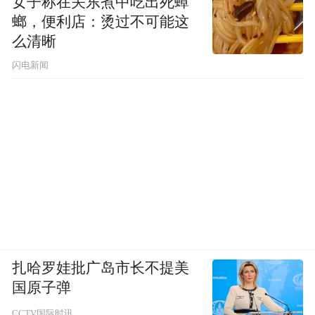
女子称在关东煮中吃出死蟑
螂，便利店：烫过不可能这
么清晰
闪电新闻
扎哈罗娃批广岛市长不提美
国原子弹
CCTV国际时讯