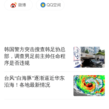
此外，公司还是国家高新技术企业、国家企
业技术中心和国家知识产权优势企业，承担
着多个国家级重大研发专项。
长鑫科技与紫光国芯相继进入上市关键阶
段，标志着中国存储芯片产业已从技术突破
期逐步迈入规模化发展阶段，将为国产存储
韩国警方突击搜查韩足协总
替代进程提供更坚实的资本支撑。
部，调查男足前主帅任命程
序是否违规
台风“白海豚”逐渐逼近华东
沿海！各地最新情况