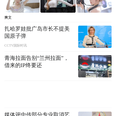
爽文
扎哈罗娃批广岛市长不提美
国原子弹
CCTV国际时讯
青海拉面告别“兰州拉面”，
借来的IP终要还
媒体评中传部分专业取消艺