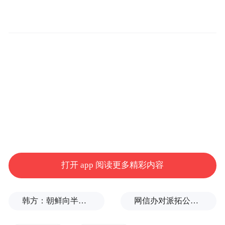
20余款芯片和40余款模组产品实现全球量产
销售。
股权结构方面，北京紫光存储科技有限公司
持有紫光国芯59.63%的股份，为控股股东。
成都高投集团旗下成都高新倍特启新股权投
资合伙企业已于5月19日完成对紫光国芯的战
略投资，进一步夯实了公司的资本实力。
财务数据显示，紫光国芯2025年经营业绩显
著改善，全年营业收入达18.3亿元，同比增
打开 app 阅读更多精彩内容
长54.79%；净利润1.12亿元，较上年同期成
功实现扭亏为盈。
韩方：朝鲜向半岛以东海域发射短程弹道导弹
网信办对派拓公司在华销售产品启动网络安全审查