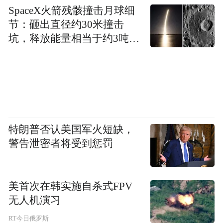
SpaceX火箭残骸撞击月球细
节：砸出直径约30米撞击
坑，释放能量相当于约3吨
TNT炸药
特朗普否认美国军火短缺，
警告泄密者将受到惩罚
美首次在韩实施自杀式FPV
无人机演习
RT今日俄罗斯