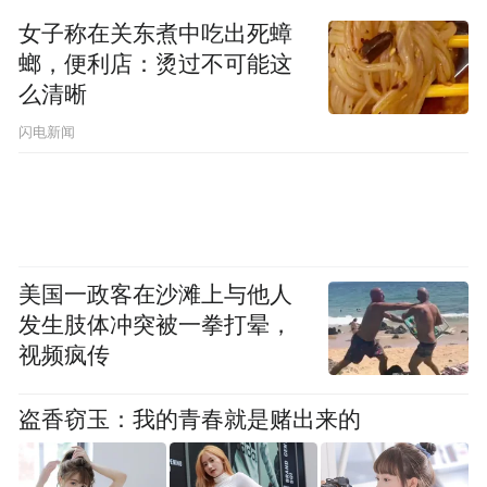
女子称在关东煮中吃出死蟑
螂，便利店：烫过不可能这
么清晰
闪电新闻
美国一政客在沙滩上与他人
发生肢体冲突被一拳打晕，
视频疯传
盗香窃玉：我的青春就是赌出来的