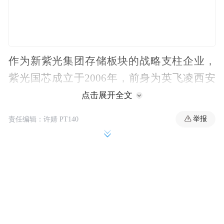
作为新紫光集团存储板块的战略支柱企业，
紫光国芯成立于2006年，前身为英飞凌西安
传承至今已有20年的DRAM技
存储事业部，
点击展开全文
术积累。这也让它成为国内少有的能够提供
举报
责任编辑：许婧 PT140
全系列、全品类DRAM存储产品，并具备完
整芯片设计能力的企业。
目前公司核心业务覆盖存储颗粒、KGD芯
片、模组系统、堆叠大带宽DRAM及CXL主
控芯片，同时提供集成电路设计服务，已有