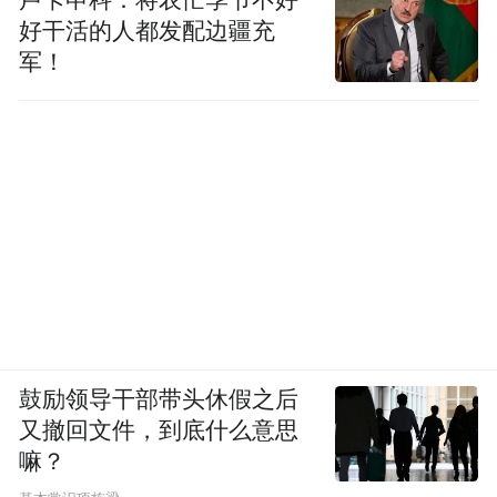
好干活的人都发配边疆充
而手机厂商的入局，让这场战争又多了一个
军！
维度。OPPO、vivo为什么突然都去做云台相
机？
OPPO、vivo均已确认在研云台相机，预计今
年Q4亮相。
手机厂商的产品逻辑是“计算摄影替代光
学”，把手机影像能力移植进云台相机机身。
鼓励领导干部带头休假之后
比如据称vivo的云台相机产品，会搭载蓝图
又撤回文件，到底什么意思
V3影像芯片（vivo自研的专用影像芯片）。
嘛？
这套逻辑对大众消费者有吸引力，但机械云