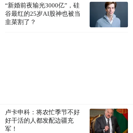
“新婚前夜输光3000亿”，硅
直接出片，luna的镜头由影石和徕卡联合研
谷最红的25岁AI股神也被当
发。
韭菜割了？
双摄是行业内尚无先例的方案，工程难点在
“
于两颗CMOS（图像传感器）同时塞进超薄
机身，散热、体积、算力三重压力叠加。”
Allen告诉虎嗅。据其透露，影石在SOC（片
上系统）和sensor（图像传感器）的选型讨论
上花了很长时间。
在影石看来，这一切技术构想的精神内核，
都可以被浓缩成一个词：cameraman。
卢卡申科：将农忙季节不好
好干活的人都发配边疆充
“所谓cameraman，是指一个智能、自主、
军！