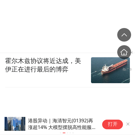
在。
大疆Pocket 4走的是单摄进化路线：1英寸主
摄加2倍无损变焦，三轴机械云台配合四轴数
字增稳，成熟方案继续打磨，追求极致可靠
性。
霍尔木兹协议将近达成，美
伊正在进行最后的博弈
但正在筹备中的Pocket 4 Pro，外部消息显示
也将配备双镜头——1英寸主摄加1/1.3英寸长
这与影石
焦，主摄光圈F2.0，4K 240fps。
Luna的双摄方案将形成正面碰撞，大疆的跟
进速度，已经表明它不打算在这个维度让出
港股异动 | 海清智元(01392)再
150.8元/
先发优势。
打开
涨超14% 大模型摆脱高性能服
600亿元
务器依赖 降低客户部署成本
的开始｜每