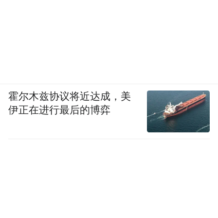
Allen说。
据其描述，cameraman AI分三个层级递进：
基础层是追踪与防抖，这是云台相机的及格
线；
霍尔木兹协议将近达成，美
进阶层是降低专业拍摄门槛，如通过AI算法
伊正在进行最后的博弈
增强暗光画质、自动捕捉高光时刻、辅助用
户构图，用AI理解黄金分割和人物位置，自
动把人放在好看的画框位置等。
旗舰层则是头部随动拍摄——用户转头，镜
头跟着转，彻底忘记相机的存在。