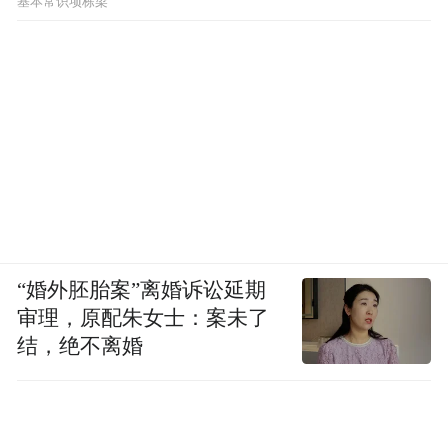
基本常识项栋梁
台与影像算法的深度协同，需要长期工程积
累，不是计算摄影团队能快速复制的。据透
露，为攻克机械云台等技术，vivo等手机厂
商曾接触影石想要寻求合作。
有分析人士预测，云台相机市场将从大疆“一
家独大”走向“1+N”分层竞争：大疆主导专业
高端，手机厂商抢占大众用户，影石聚焦差
异化。
“婚外胚胎案”离婚诉讼延期
审理，原配朱女士：案未了
结，绝不离婚
技术之争：双摄 vs 单摄，AI深度 vs AI广度
技术路线的分歧，是这场战事里的关键点所