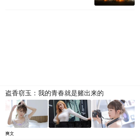
影石早期设想把Luna做成One R（影石2020
年发布的产品）那样的模块化形态——云台
头、全景头、广角头可以互换，一机多能。
但这个方案在工程层面遭遇挑战：所有发热
源集中在一个超小模块里，散热无解。
模块化方案最终放弃，技术被拆散重组：云
盗香窃玉：我的青春就是赌出来的
台头衍生出了AI云台网络摄像头link（影石
2022年发布产品），再迭代成手机稳定器
flow（影石2023年发布产品），一代一代打
磨，到第三代flow时，云台控制、AI追踪、
爽文
稳定算法的积累才真正到了临界点。