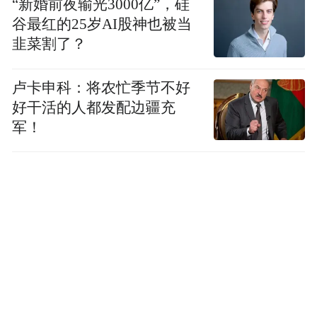
“新婚前夜输光3000亿”，硅
谷最红的25岁AI股神也被当
韭菜割了？
等待六年的产品
卢卡申科：将农忙季节不好
好干活的人都发配边疆充
外界不少声音认为，影石做Luna，是看到大
军！
疆Pocket卖出千万台之后跟风入局。但Luna
产品负责人Allen对并不认同。
2020年我入职影石，第一个任务就是从0到
“
1搭建云台团队，布局云台相机，那时候
Pocket 3还没发布。
”影石Luna产品负责人
Allen告诉虎嗅。