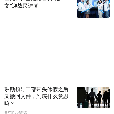
文”迎战民进党
助拍摄后，第一反应是拍摄人像时心理压力
要小很多。
个人创作者在拍摄过程中反复折返
又比如，
的体力与耐心损耗。
一个人拍摄的完整流程是：架好云台→走到
位置→拍完回来看画面→发现构图不对→重
新调整→再走回去→再拍。这个循环消耗的
不只是时间，更是创作热情。
鼓励领导干部带头休假之后
此外，切换焦段时的跳切感，是现有云台相
又撤回文件，到底什么意思
机的共性问题。广角切长焦，画面跳一下，
嘛？
那一瞬间的视觉不连续会打断视频的叙事节
基本常识项栋梁