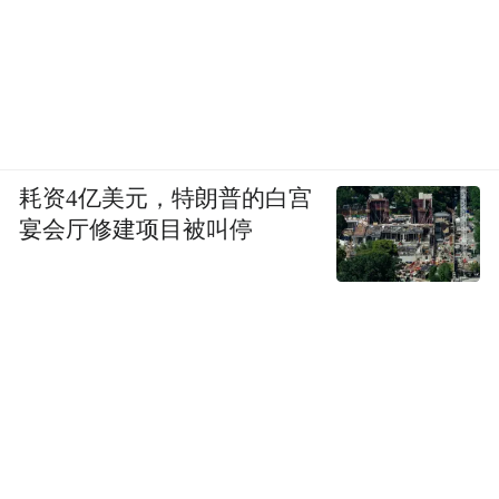
场，更像是要借势而非硬碰。
“这也是一场供应链层面的出击。”业内人士
对虎嗅分析。
大疆体量庞大，对上游sensor（图像传感
耗资4亿美元，特朗普的白宫
器）和芯片供应商有极强的话语权。
宴会厅修建项目被叫停
一些竞
争施压在这个行业并不罕见。影石通过持续
扩张品类、加大定制芯片投入，试图建立属
于自己的供应链议价能力。
Luna的发布，既是产品布局，也是这套供应
链战略的组成部分，毕竟出货量越大，话语
权才越强，影石或许也在算这笔账。