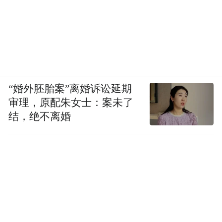
这是一套成熟的工具主义逻辑——Pocket 4搭
载1英寸CMOS（图像传感器）、f/2.0大光
圈、4K 240fps高帧慢动作、内置107GB存
储、ActiveTrack 7.0智能追踪，配合2.5英寸
“婚外胚胎案”离婚诉讼延期
OLED屏幕。
审理，原配朱女士：案未了
结，绝不离婚
每一个参数都在往“更专业、更全能”的方向
这是大疆最擅长的打法：用成熟的供应
走，
链整合能力把旗舰规格做进超小机身，再用
既有的用户信任背书做产品溢价。
影石Luna在回答的是另一个问题：“拍摄这
件事本身应该是什么感觉”。