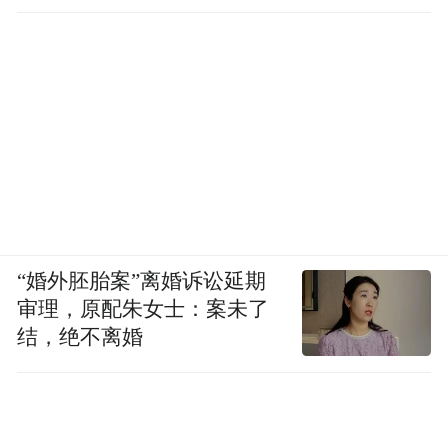
奏。
“现有云台相机解决了拍得稳，但没有解决拍
得好、拍得省心的问题。”Allen告诉虎嗅。
“而我们想做的是智能、便捷、无感的产
品。”
比如便捷层面， Allen认为好的产品应该在用
户需要时刚好就在身边，而在不需要时又不
“婚外胚胎案”离婚诉讼延期
会成为累赘。
审理，原配朱女士：案未了
结，绝不离婚
这一理念驱动了诸如内置三脚架、可分离遥
控屏等一体化设计。