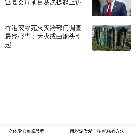
系列是最重要的增量来源。知情人士透露，
宫宴会厅项目裁决提起上诉
Pocket 3当年出货量一度突破预期，原本内部
预计50万台，最终实际销量突破千万台。
香港宏福苑火灾跨部门调查
最终报告：大火或由烟头引
2026年4月，Pocket 4接棒上市，据日本零售
起
数据机构BCN+R数据，开售9天便拿下日本
市场视频相机21.5%的份额。就在影石Luna
还未正式上市的当口，大疆内部已在紧锣密
鼓筹备Pocket 4 Pro，毫不掩饰对这条赛道的
野心。
大疆以外，这条赛道上的新玩家也在加速入
场。
OPPO与vivo的手持云台相机项目均已立