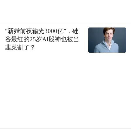
“新婚前夜输光3000亿”，硅
谷最红的25岁AI股神也被当
luna内置三脚架和分离遥控屏
韭菜割了？
内置三脚架，随时随地独立成台；可分离遥
控屏，让拍摄者站在镜头前就能实时调整构
图和焦段，不需要来回奔跑。这些设计是为
了让用户解放双手以及避免忘记携带配件。
此外，为了拍摄更专业，解决切换焦段时的
跳切问题，Luna选择通过双摄协同加AI过渡
帧插值，来实现无感切换。为了更方便用户