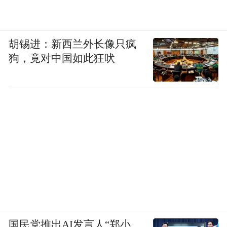
后入场者的处境从来都不轻松。
胡锡进：新西兰外长像只疯
要在已有前人盘踞的赛道撕开缝隙，必须找
狗，竟对中国如此狂吠
到那些真实存在、却还没被满足的用户需
求。
影石团队透露，在用户调研过程中，他们看
到不少被忽视的痛点。
比如情侣帮拍时的隐性矛盾。
在旅行的时候，一对情侣本来挺好的，突然
情绪不对，常常是因为拍照问题吵架。影石
曾做过用户测试：当男性用户拿上遥控器辅
国民党推出AI发言人“郑小