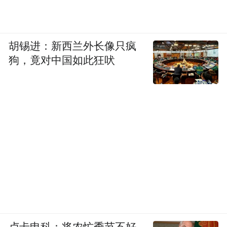
在影石看来，cameraman的理念之下，用户是
生活的享受者，而非拍摄的执行者。
胡锡进：新西兰外长像只疯
狗，竟对中国如此狂吠
他们认为用户真正需要的不是一台相机，而
是一个“拍摄的入口”。cameraman就像一个随
行的私人摄影师，能自动完成拍摄、剪辑、
出片等一系列繁琐工作，让用户可以解放双
手，全身心投入当下的生活。
竞品可能将产品定义为创作工具，而影石则
“
将其定义为cameraman，这是两者最根本
的区别
。”Allen告诉虎嗅。这个方向，跟大疆
的硬件升级路径更像是两条道路。
卢卡申科：将农忙季节不好