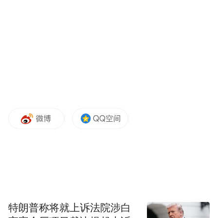
据IDC数据，2025年全球手持智能相机市场
出货量达1665万台，同比猛增83%，销售额
突破461亿元人民币，是消费电子里少数还在
以两位数高速扩张的品类。IDC预测，到
2030年，全球手持智能相机市场规模将超过
4000万台，五年复合增长率接近20%。
各路玩家早就盯上了这块肥肉。
盘踞这个市场最深的，是大疆。
据IDC报告，2025年，在手持智能相机品类
中，大疆以62%的全球份额登顶第一，Pocket
特朗普称将就上诉法院涉白