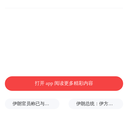
全球同步发售，国内市场售价 3999 元。
打开 app 阅读更多精彩内容
一场云台相机的争夺战，正式拉开帷幕。AI
伊朗官员称已与阿曼就霍尔木兹海峡通行问题明确总体框架
伊朗总统：伊方未在涉谅解备忘录的谈判中作任何让步
硬件是否已经跨入新时代？
这个赛道的体量，已经不容小觑。