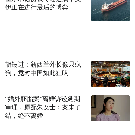
涨，压缩了利润空间——全年归母净利润
伊正在进行最后的博弈
9.29亿元，同比下降6.62%。
这是一道必须回答的战略题：营收高增长、
利润下滑，研发还在持续大手笔押注。影石
需要找到新的增量出口，来承接这些投入的
兑现。
胡锡进：新西兰外长像只疯
狗，竟对中国如此狂吠
在无人机行业遭遇挑战，运动相机市场已稳
固的情况下，云台相机恰好成了那个“时机最
成熟的新增长点”。
“婚外胚胎案”离婚诉讼延期
审理，原配朱女士：案未了
有业内分析人士预测，如果影石在云台相机
结，绝不离婚
品类拿到20%的份额，则有望为影石带来约