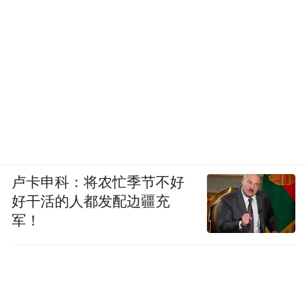
“经过link和flow，技术积累到一定程度，
Luna是自然而然的结果。”Allen说。这段弯
路，花了大约两三年。
从外部时机来看，2026年也存在一定入局窗
口。
卢卡申科：将农忙季节不好
业内人士看来，大疆Pocket 3已经用千万台的
好干活的人都发配边疆充
出货量完成了市场教育，消费者已经知道这
军！
个品类是什么、能用来做什么，影石不需要
再从零解释为什么要买一台云台相机；2026
年4月，Pocket 4正式发布，大疆用新品再次
拉高了市场热度，影石选择在这个节点入