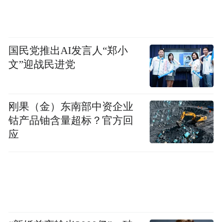
20亿元的新增市场空间。
然而，机会从来不会孤零零地出现。
国民党推出AI发言人“郑小
大疆在云台相机赛道已经建立了极深的用户
文”迎战民进党
心智：千万台级别的Pocket 3用户沉淀，以及
随之而来的内容社区、创作者生态和品牌认
刚果（金）东南部中资企业
知。影石以一款全新产品切入，意味着它要
钴产品铀含量超标？官方回
在一个大疆已经深度耕耘的赛道上开辟自己
应
的空间。
Luna能抢下多少？是这场战事真正的悬念所
在。