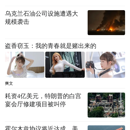
不为之的进攻。
乌克兰石油公司设施遭遇大
规模袭击
从上市至今，影石的营收一直处于高速奔跑
状态。据其财报，2025年全年营收98.58亿
元，同比增长76.85%，创下历史新高。其中
盗香窃玉：我的青春就是赌出来的
全景相机作为基本盘，全球市场份额约
75%，是这家公司当之无愧的压舱石。
但这份亮眼成绩单的背面，是利润的持续承
爽文
压。2025年，影石研发费用高达15.3亿元，
耗资4亿美元，特朗普的白宫
同比激增96.95%，超过2022年至2024年三年
宴会厅修建项目被叫停
研发投入的总和；销售费用同比增长
103.31%至16.79亿元。两项核心费用的暴
霍尔木兹协议将近达成，美