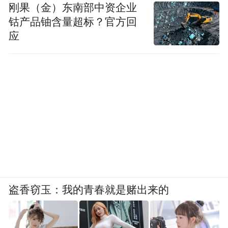
刚果（金）东南部中资企业
钴产品铀含量超标？官方回
应
Luna的头追配件（辅助头部随动拍摄）和麦
克风
“后入局者必须在很多地方做得足够好才能发
布。”Allen坦言。他用了一个词形容影石研发
Luna时的内部状态：精神洁癖，做不到，就
不发。这也解释了刘靖康在发布前夕因为自
盗香窃玉：我的青春就是赌出来的
己临时加需求再度延期。