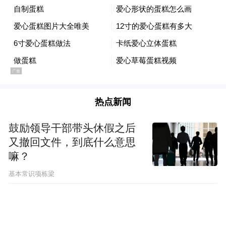
项
，据悉OPPO内部给此项目代号“扶摇”，高
度重视并将给大量资源，而VIVO的云台相机
据称已经开模，定价或将锚定中高端区间，
预计都在今年第四季度正式亮相。
手机厂商不惜跨界入局，是对这个赛道最直
热点新闻
白的背书：用户对“更好的随身影像设备”有
鼓励领导干部带头休假之后
真实且未被充分满足的需求。
又撤回文件，到底什么意思
嘛？
而影石，早就盯上了这里。
基本常识项栋梁
在大疆已经证明市场规模、OPPO和vivo正在
赶来的路上，影石用一款全新品类产品切
入，这个时间窗口，是主动选择，也是不得