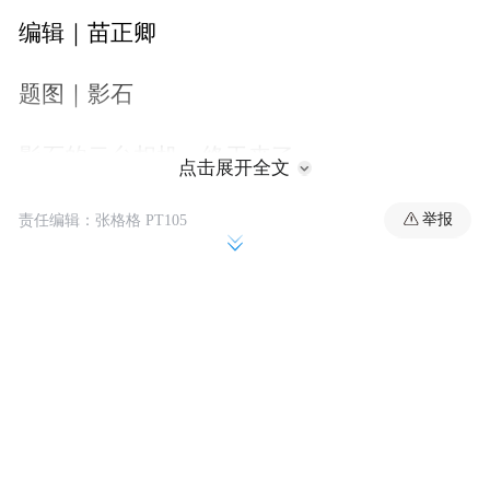
编辑｜苗正卿
题图｜影石
影石的云台相机，终于来了。
点击展开全文
影石年初就宣布其第一款云台相机产品Luna
举报
责任编辑：张格格 PT105
要在上半年发布，这半年里，网上各种催促
声不断，用户在评论区多次催更。5月底，刘
靖康在社交媒体上曾公开道歉“很抱歉由于我
临时加需求，导致Luna相机延迟到6月上
市。”
6月10号晚间，影石 Luna Ultra终于定档，