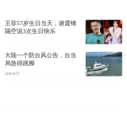
阅凤凰网科技。想看深度报道，请微信搜索
“凤凰网科技”。
王菲57岁生日当天，谢霆锋
(本文章版权归凤凰网所有，未经授权，不得转载)
隔空说3次生日快乐
大陆一个防台风公告，台当
局急得跳脚
海峡锐评