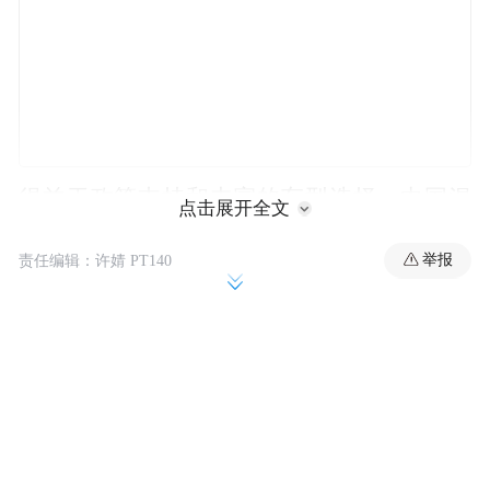
得益于政策支持和丰富的车型选择，中国混
点击展开全文
合动力及纯电动汽车的渗透率在短短几年内
举报
责任编辑：许婧 PT140
快速增长。据中国乘联会数据，2024年中国
新能源汽车已占新车销量的一半以上，上月
更是达到创纪录的62.9%。相比之下，国际能
源署上月表示，美国电动车渗透率仍仅维持
在10%左右，全球平均水平约为25%。
比亚迪对中国国内市场依然保持乐观，这要