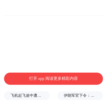
归功于电池技术的进步。李柯表示，受益于
比亚迪快速充电技术的推动，目前国内市场
对比亚迪电动车的需求约为公司现有交付能
力的两倍。比亚迪的快速充电技术仅需5分钟
即可将电池充至70%的电量。
展望未来，李柯预计下一阶段的竞争将很可
能集中在辅助驾驶功能上。今年5月28日，比
亚迪扩大了针对“L2+”级辅助驾驶用户的保险
覆盖范围。李柯表示，此举有望将客户对辅
打开 app 阅读更多精彩内容
助驾驶功能的使用率提高5个百分点，达到至
少95%。该公司还发布了自研辅助驾驶芯
飞机起飞途中遭雷击！航班滞留3小时临时换机
伊朗军官下令：如果美军踏上我国领土，就砍掉他们脚！
片。