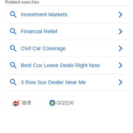
尽管比亚迪已雇佣约7000名工程师从事半导
体开发，但李柯表示，现阶段比亚迪仍将主
要采用英伟达的辅助驾驶芯片组。根据比亚
迪2025年年报，公司员工总数超过86.96万
人，而半导体研发工程师仅占其中很小的一
部分。
随着比亚迪在国内市场的增长面临挑战，该
公司转而依靠出口市场来提振销量。李柯表
示，比亚迪的目标是在本地生产75%的欧洲
汽车销量。(作者/箫雨)
更多一手新闻，欢迎下载凤凰新闻客户端订