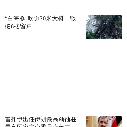
“白海豚”吹倒20米大树，戳
破6楼窗户
雷扎伊出任伊朗最高领袖驻