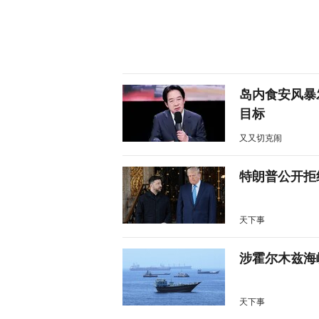
岛内食安风暴
目标
又又切克闹
特朗普公开拒
天下事
涉霍尔木兹海
天下事