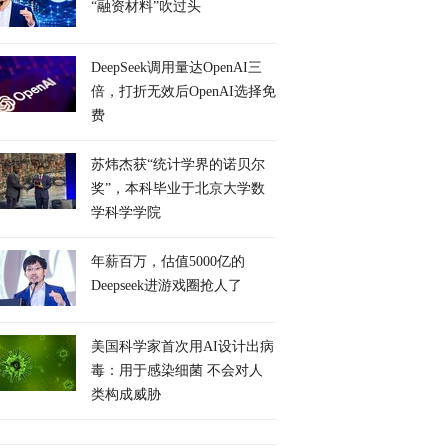
“融资材料”吹过头
DeepSeek调用量达OpenAI三
倍，打折无效后OpenAI选择免
费
苏炜杰获“统计学界的诺贝尔
奖”，本科毕业于北京大学数
学科学学院
年薪百万，估值5000亿的
Deepseek进游戏圈抢人了
美国科学家首次用AI设计出病
毒：用于感染细菌 不会对人
类构成威胁