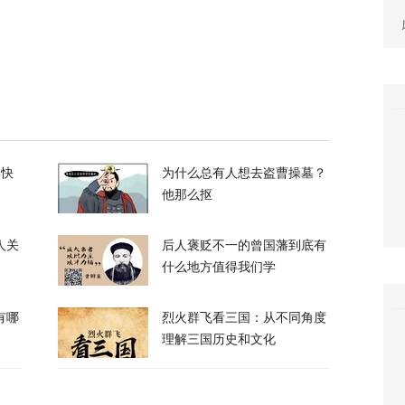
私下支持万斯参加下届美国大选
3
升机遭遇飞行安全事件，现场监控画面曝光
的快
为什么总有人想去盗曹操墓？
他那么抠
12
人关
后人褒贬不一的曾国藩到底有
什么地方值得我们学
有哪
烈火群飞看三国：从不同角度
理解三国历史和文化
，台军丢盔弃甲，赖清德深夜逃跑，赌解放军
12