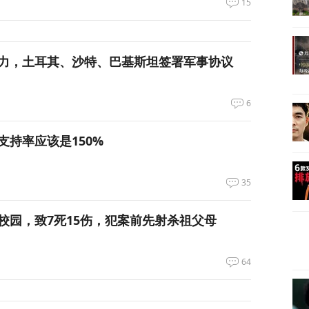
15
力，土耳其、沙特、巴基斯坦签署军事协议
6
支持率应该是150%
35
校园，致7死15伤，犯案前先射杀祖父母
64