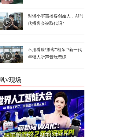
对谈小宇宙播客创始人，AI时
代播客会被取代吗?
不用看脸!播客“相亲”?新一代
年轻人听声音玩恋综
凰V现场
世界人工智能大会：AI开始干活了，但到底干的怎么样？萌新闯WAIC