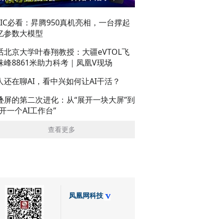
AIC必看：昇腾950真机亮相，一台撑起
亿参数大模型
话北京大学叶春翔教授：大疆eVTOL飞
珠峰8861米助力科考｜凤凰V现场
人还在聊AI，看中兴如何让AI干活？
叠屏的第二次进化：从“展开一块大屏”到
展开一个AI工作台”
查看更多
凤凰网科技