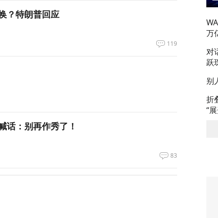
换？特朗普回应
W
万
119
对
跃
别
折
“
喊话：别再作秀了！
83
拦截！基辅防空失灵，西方靠不住了
361