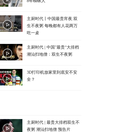
8年蜘蛛人
主厨时代丨中国最贵宵夜:双
生不夜粥 每晚都有人花两万
吃一桌
主厨时代 | 中国”最贵“大排档
潮汕扫地僧：双生不夜粥
3D打印机放家里到底安不安
全？
主厨时代 | 最贵大排档双生不
夜粥 潮汕扫地僧 预告片