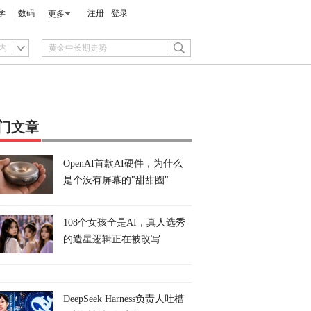
学
数码
注册
登录
更多
内
门文章
OpenAI首款AI硬件，为什么
是个没有屏幕的"甜甜圈"
108个女孩全是AI，真人选秀
的造星逻辑正在被改写
DeepSeek Harness负责人吐槽