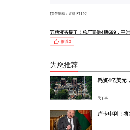
[责任编辑：许婧 PT140]
五粮液夯爆了！总厂直供4瓶699，平时
推荐
0
为您推荐
耗资4亿美元
天下事
卢卡申科：将