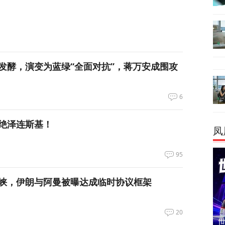
发酵，演变为蓝绿“全面对抗”，蒋万安成围攻
6
绝泽连斯基！
凤
95
峡，伊朗与阿曼被曝达成临时协议框架
20