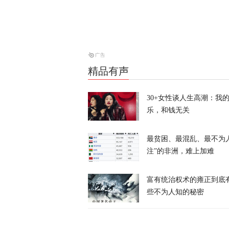
美媒：特朗普
天下事
精品有声
特朗普所乘直
30+女性谈人生高潮：我
乐，和钱无关
天下事
最贫困、最混乱、最不为
注”的非洲，难上加难
富有统治权术的雍正到底
些不为人知的秘密
岛内演习首日
抓不到？
又又切克闹