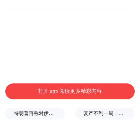
乾崑智驾ADS 5；座舱首发全新一代鸿蒙座
舱智能助理及HUAWEI SOUND AI交互式星
环散射体。安全层面搭载CAS 5.0六维防护系
统。
打开 app 阅读更多精彩内容
特朗普再称对伊朗战争将很快结束
复产不到一周，山西焦煤西曲矿因安全事故再停产：1人遇难