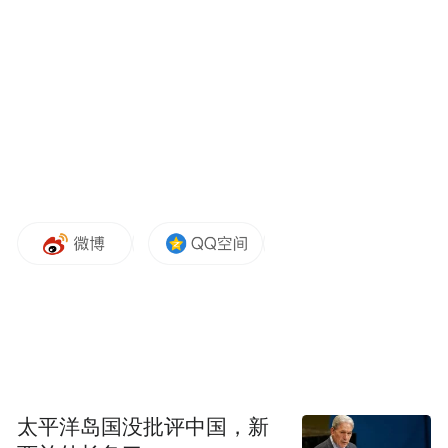
车辆采用“优雅张力美学”设计，获得意大利
A' Design Award铂金奖。前备箱容积215升，
后备箱常规647升、放倒后可扩展至1606升，
并支持后排一键放倒形成1.9米休憩空间。
太平洋岛国没批评中国，新