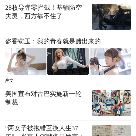
28枚导弹零拦截！基辅防空
失灵，西方靠不住了
盗香窃玉：我的青春就是赌出来的
爽文
美国宣布对古巴实施新一轮
“特别声明：以上作品内容(包括在内的视频、图片或音
频)为凤凰网旗下自媒体平台“大风号”用户上传并发
制裁
布，本平台仅提供信息存储空间服务。
Notice: The content above (including the videos,
pictures and audios if any) is uploaded and posted
“两女子被抱错互换人生37
by the user of Dafeng Hao, which is a social media
platform and merely provides information storage