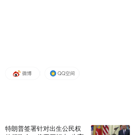
的画面与同期收录的环境音，组合生成总时
长3秒、由静态JPG图片与短视频构成的复合
文件，单张文件占用存储空间约5至10MB。
系统默认的静态封面由设备算法自主判定选
取，没有人工干预机制，受算法逻辑影响，
系统选取的定格画面和用户主观审美容易出
现偏差，这也是频繁出现“选丑帧”的客观原
因。
特朗普签署针对出生公民权