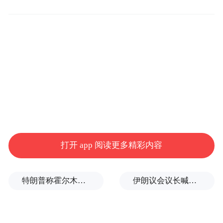
打开 app 阅读更多精彩内容
特朗普称霍尔木兹海峡协议尚未达成，正参与相关谈判
伊朗议会议长喊话：别再作秀了！
开启后相机可自动记录按下快门前后各1.5秒