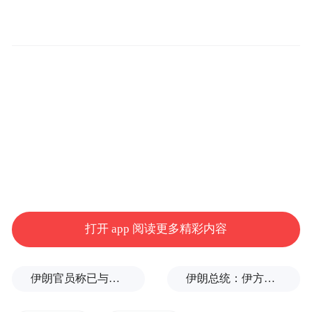
新政第一刀：“HR部门的自我革命”
故事的主角是新任总裁Jill Hazelbaker。三周
前，这位曾在公司担任首席营销官多年的
打开 app 阅读更多精彩内容
Uber高管，刚刚被提拔为总裁兼首席企业事
务官。而她的第一个重大动作，却指向了公
伊朗官员称已与阿曼就霍尔木兹海峡通行问题明确总体框架
伊朗总统：伊方未在涉谅解备忘录的谈判中作任何让步
司内部一个微妙的存在——People and Places
部门，也就是Uber的人力资源、招聘、办公