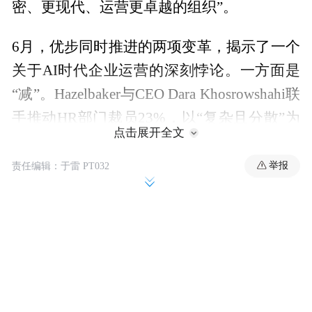
密、更现代、运营更卓越的组织”。
6月，优步同时推进的两项变革，揭示了一个
关于AI时代企业运营的深刻悖论。一方面是
“减”。Hazelbaker与CEO Dara Khosrowshahi联
手推动HR部门裁员23%，以“复杂且分散”为
点击展开全文
由铲除冗余。公司方面强调，此举与人工智
能无关。另一方面是“管”。该网约车巨头明
举报
责任编辑：于雷 PT032
确宣布员工使用AI编程工具(包括Anthropic
Claude Code、Cursor等)每月单人单工具支出
上限为1500美元。原因很直白：2026年全年
AI预算仅四个月就已告罄。