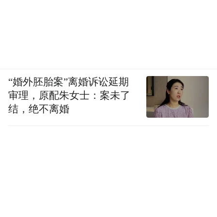
用了“软性限制”这一表述，强调这是分级支
出的上限，并非全面禁用。这一设计同样展
现了优步在AI成本管理上的务实态度——不
排斥AI对生产力的提升潜力，但也正视算力
账单对损益表的现实侵蚀。
“婚外胚胎案”离婚诉讼延期
审理，原配朱女士：案未了
从HR部门重构到AI支出设限，优步在2026年
结，绝不离婚
6月初做出的两项组织决策，表面看似分属人
事管理和技术管理两个完全不同的领域，内
核却指向同一个方向：一家大型科技公司在
AI时代的运营走向成熟，靠的不再是单一维
度的技术领先或网络效应，而是财务纪律与
组织纪律之间的动态平衡。