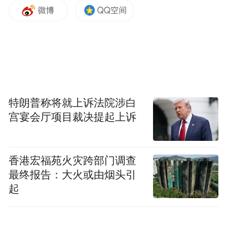
空间与文化团队。
6月3日，优步宣布对该部门裁员23%，涉及
数十至上百名员工，占公司34,000人总规模
的比例“远低于1%”。Hazelbaker在致受影响
部门的信中给出了一系列令人玩味的措辞：
特朗普称将就上诉法院涉白
一些团队已变得“复杂且分散，职责重叠，所
宫宴会厅项目裁决提起上诉
有权不明确，团队与他们所支持的业务之间
的距离过远”。她表示，裁员的目的在于打造
香港宏福苑火灾跨部门调查
一个“联系更紧密、更现代、运营更卓越的组
最终报告：大火或由烟头引
织”。
起
Khosrowshahi在同期向公司管理层发送的备