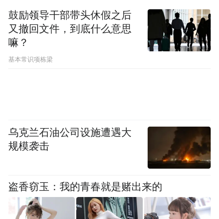
远的重组，既是改革者，也是执行者。
鼓励领导干部带头休假之后
又撤回文件，到底什么意思
同时值得注意的是，优步层面反复澄清，此
嘛？
次裁员与AI无关。这一表态意味深长——它
基本常识项栋梁
让优步在行业中形成了一种鲜明的对比定
位。今年年初至今，Meta已裁减约8000个岗
位，微软削减逾1.5万个职位，Oracle被曝面
临多达3万个岗位的裁撤，而这些公司大多公
开将AI效率提升和成本优化作为裁员的重要
乌克兰石油公司设施遭遇大
规模袭击
依据。根据TradingPlatforms的最新研究，
2026年至今科技行业已有近12.8万名员工被
裁，其中约60%可“直接归因于AI的采用”。
盗香窃玉：我的青春就是赌出来的
在这个语境下，优步反复强调“非AI所致”，