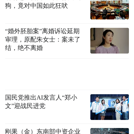
狗，竟对中国如此狂吠
实时查看消耗额度，特殊业务场景经审批后
可突破限额。
“婚外胚胎案”离婚诉讼延期
促使管理层作出这一决定的催化剂，是一组
审理，原配朱女士：案未了
令人震惊的数字：2026年全年AI预算仅在四
结，绝不离婚
个月内就被彻底用完。而这只是冰山一角
——据AI Today报道，2026年大型企业的平
均AI预算已从2024年的每年约120万美元飙
升至700万美元，部分财富500强公司的月度
AI推理账单已高达数千万美元。
国民党推出AI发言人“郑小
文”迎战民进党
然而优步曾是AI的狂热信徒——至少在外界
看来如此。就在公司技术部门负责人在不久
刚果（金）东南部中资企业
之前还公开表示过，团队在四个月内花光了