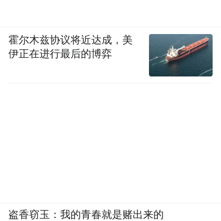
“特别声明：以上作品内容(包括在内的视频、图片或音
频)为凤凰网旗下自媒体平台“大风号”用户上传并发
霍尔木兹协议将近达成，美
布，本平台仅提供信息存储空间服务。
伊正在进行最后的博弈
Notice: The content above (including the videos,
pictures and audios if any) is uploaded and posted
by the user of Dafeng Hao, which is a social media
platform and merely provides information storage
space services.”
盗香窃玉：我的青春就是赌出来的