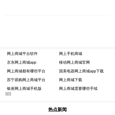
忘录中则更为直白地解释了背后的逻辑：“这
些变革对于最大限度地提高人力资源团队的
效率以及我们未来巨大的发展潜力至关重
要。”
一个负责“人和文化”的部门，正在经历一场
效率优先于人文主义的激烈“自我手术”。这
背后透出的信号清晰而冷峻：在这家盈利能
力至上的科技巨头眼中，没有哪个部门能免
受运营纪律的审视——包括管人的部门本
身。
Hazelbaker的角色在这之中显得尤为特殊：一
位总裁在上任仅数周时就领导了一项影响深
热点新闻