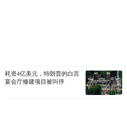
算力成本下均难以构建正向经营模型。一位
接受采访的投资人的评价更为直接——“天价
账单正在劝退资本”。
总结
优步此番表态“裁员与AI无关”，实际上是在
这两条行业叙事线之间找到了一个平衡支
耗资4亿美元，特朗普的白宫
点：保持谨慎的战略投资韧性，同时通过对
宴会厅修建项目被叫停
后台运营的严格检视——无论是否涉及AI
——来维持财务纪律。HR部门的重组恰恰体
现了后者的纯粹性。
至于AI支出上限，优步发言人回应媒体时使