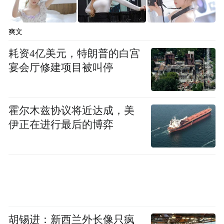
恰凸显了它在行业叙事中选择了一条不同的
路径——即便在实际效果上，更精简的HR架
爽文
构确实有助于释放更多资源投向AI领域的长
耗资4亿美元，特朗普的白宫
期赌注。
宴会厅修建项目被叫停
“尽情用AI”的代价：四个月用完全年预算
霍尔木兹协议将近达成，美
如果说HR重组是优步主动选择的战略精简，
伊正在进行最后的博弈
那么AI支出上限的出台则更像一次被迫的反
思式应对。按照此前报道，优步于5月底推出
了一项内部使用限额制度：每位员工对每款
智能代码工具(包括Anthropic旗下Claude
Code、Cursor等热门AI编程产品)的月度消费
上限为1500美元。员工可通过内部数据面板
胡锡进：新西兰外长像只疯