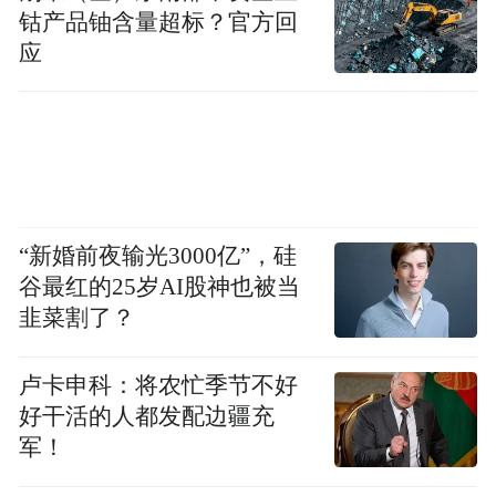
钴产品铀含量超标？官方回
年度AI预算。而此前的公司内部风气，也是
应
鼓励员工“尽可能多地使用AI”——几乎没有
任何费用上限。
这一“先自由后管控”的路径，折射出一个更
深层的行业难题：当Token消耗变成真金白
银，当每个工程师敲击键盘的背后都在产生
“新婚前夜输光3000亿”，硅
实打实的算力费用，AI的ROI幻觉会以极具
谷最红的25岁AI股神也被当
韭菜割了？
张力的方式撞击到CFO的桌面。
这不是优步独有的困境。从宏观视角看，
卢卡申科：将农忙季节不好
好干活的人都发配边疆充
2026年的整个AI创业生态都普遍面临“成本困
军！
局”。DoNews近期的一项深度调研揭示，视
频生成、Agent化应用以及C端AI应用在现行