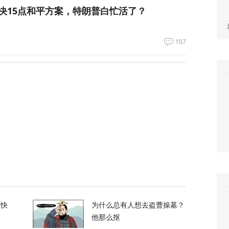
决15点和平方案，特朗普白忙活了？
107
，民主党准备“杀手锏”，要全面摊牌，特朗普留
岁女童基因治疗死亡：急于追逐“全球首例”的代
22
：如果美军踏上我国领土，就砍掉他们脚！
的快
为什么总有人想去盗曹操墓？
他那么抠
215