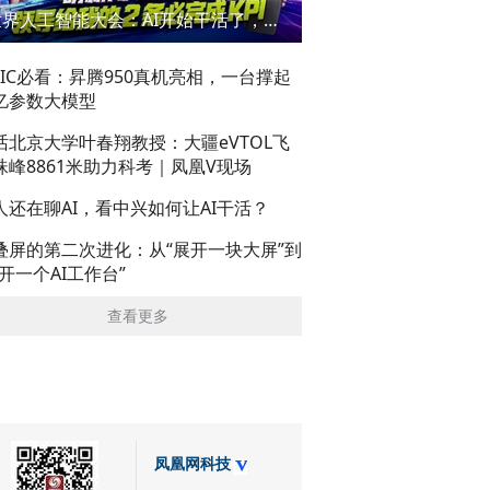
世界人工智能大会：AI开始干活了，但到底干的怎么样？萌新闯WAIC
AIC必看：昇腾950真机亮相，一台撑起
亿参数大模型
话北京大学叶春翔教授：大疆eVTOL飞
珠峰8861米助力科考｜凤凰V现场
人还在聊AI，看中兴如何让AI干活？
叠屏的第二次进化：从“展开一块大屏”到
展开一个AI工作台”
查看更多
凤凰网科技