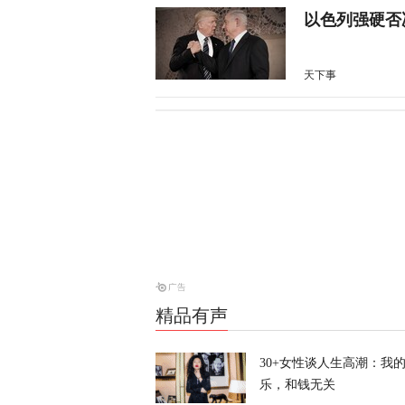
以色列强硬否
天下事
倒计时86天
了后手
又又切克闹
风暴眼 | 6
价
风暴眼
精品有声
伊朗军官下令
30+女性谈人生高潮：我
乐，和钱无关
天下事