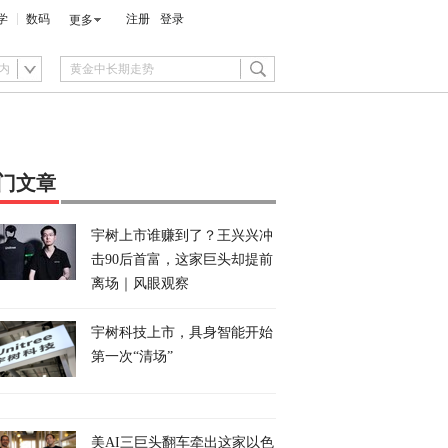
学
数码
注册
登录
更多
内
门文章
宇树上市谁赚到了？王兴兴冲
击90后首富，这家巨头却提前
离场｜风眼观察
宇树科技上市，具身智能开始
第一次“清场”
美AI三巨头翻车牵出这家以色