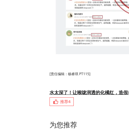
[责任编辑：杨睿琪 PT115]
水太深了！让喉咙润透的化橘红，造假
推荐
4
为您推荐