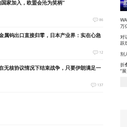
的国家加入，欧盟会沦为笑柄”
W
86
万
金属钨出口直接归零，日本产业界：实在心急
对
跃
12
别
折
在无核协议情况下结束战争，只要伊朗满足一
“
137