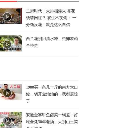
主厨时代丨大排档爆火 靠花
钱请网红？ 双生不夜粥： 一
分钱没花！就是这么自信
西兰花别用清水冲，虫卵农药
全带走
1900买一条几十斤的南方大口
鲶，切开金灿灿的，我都震惊
了
安徽金寨甲鱼卤菜一锅煮，好
吃全凭30年老汤，大别山土菜