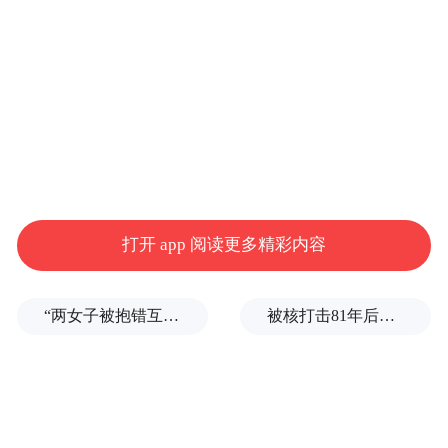
打开 app 阅读更多精彩内容
“两女子被抱错互换人生37年”一当事人沉默多日发声：我不是受益者
被核打击81年后，日本广岛废墟旁响起抗议声：拒绝拥核