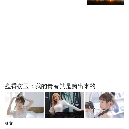
Base44、Replit、Lovable、Figma、
Webflow、Emergent 等早期合作伙伴一起建
设Sites生态。
Sites目前面向Business和Enterprise客户预览开
放（毕竟是企业功能）。
Annotations，字面意思是注释功能。之前开
发者就能在Codex里用它来改代码、
盗香窃玉：我的青春就是赌出来的
Markdown和网站，使用方式很简单：用户指
向想修改的具体部分，再告诉Codex需要改什
么。
现在，这种方式会扩展到更多内容类型，比
爽文