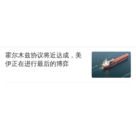
的知识工作者。
在IPO叙事上，这次直播也是对Anthropic的
一次追赶。Anthropic已经先一步把“增长、盈
利预期、递表”三件事摆到了台面上，OpenAI
这场直播，其实也在向市场回答：Codex也有
霍尔木兹协议将近达成，美
增长，并且正在深入企业工作流。
伊正在进行最后的博弈
“特别声明：以上作品内容(包括在内的视频、图片或音
频)为凤凰网旗下自媒体平台“大风号”用户上传并发
布，本平台仅提供信息存储空间服务。
Notice: The content above (including the videos,
pictures and audios if any) is uploaded and posted
by the user of Dafeng Hao, which is a social media
platform and merely provides information storage
space services.”