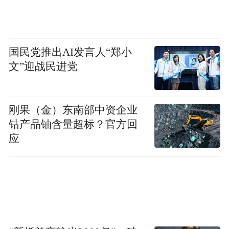
创意生产和产品设计插件连接Figma、
Canva、Shutterstock、Picsart等工具，意味着
国民党推出AI发言人“郑小
Codex能够进入设计素材、视觉制作和产品原
文”迎战民进党
型的流程里，不只是“想创意”。
金融相关插件则更加直接。公开股票投资和
刚果（金）东南部中资企业
投行业务插件接入Moody’s、FactSet、
钴产品铀含量超标？官方回
LSEG、S&P、PitchBook、Hebbia等数据和金
应
融工具，面向研究、估值、市场分析、投行
材料和投资研究等工作。
两个信息结合起来，OpenAI正在让Codex带
着工具、数据和岗位流程，直接嵌进