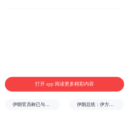
Codex新增了6个面向具体岗位的插件，
二、
分别覆盖数据分析、创意生产、销售、产品
设计、公开股票投资和投行业务。
推出Sites和Annotations功能。
三、
前者可
以让Codex把工作成果直接做成交互式网页、
仪表盘或轻量应用，通过链接分享给团队；
后者则允许用户在Codex生成的文档、图表、
幻灯片和网站里直接圈选修改，像批注一样
打开 app 阅读更多精彩内容
让AI继续加工。
伊朗官员称已与阿曼就霍尔木兹海峡通行问题明确总体框架
伊朗总统：伊方未在涉谅解备忘录的谈判中作任何让步
Codex
四、OpenAI还披露了一组关键数据：
每周活跃用户已经超过500万，
其中约五分