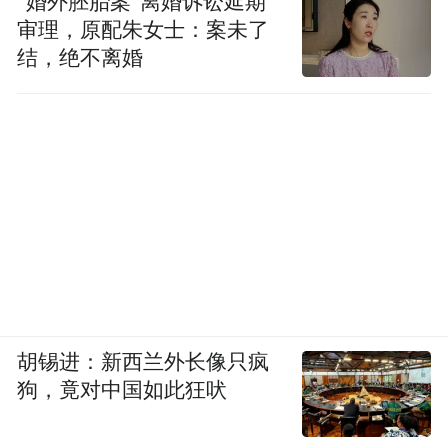
“婚外胚胎案”离婚诉讼延期
审理，原配朱女士：案未了
结，绝不离婚
胡锡进：新西兰外长像只疯
狗，竟对中国如此狂吠