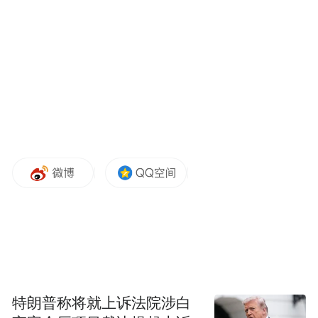
之一来自非开发者知识工作者。Codex正在从
程序员圈层向更广泛的企业岗位扩散。
AI白领工作台
这场直播最重要的信号之一，是Codex被推到
了ChatGPT体系里。
此前，Codex已经以预览形式进入ChatGPT移
动端，用户可以在手机上查看任务进展、批
准命令、接管和调整正在运行的Codex任务。
特朗普称将就上诉法院涉白
直播中，OpenAI又表示，未来还会把Codex