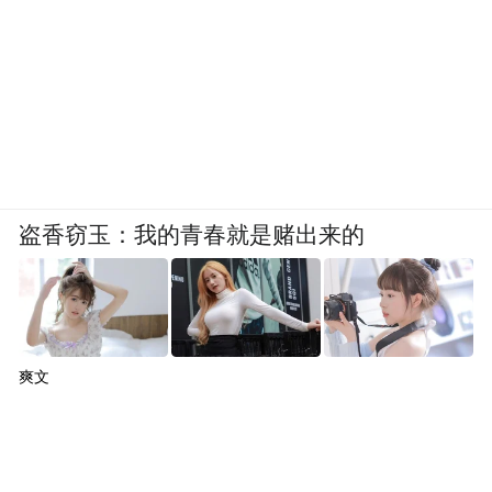
多，生成和修改越频繁，token消耗就越高。
token消耗已经开始变成企业财务和管理问
题，并且在企业中并非孤例：Uber在四个月
内耗尽了2026年AI编程工具预算；微软已经
开始取消Claude Code许可证，推动相关团队
转向GitHub Copilot CLI；Amazon在最近也关
盗香窃玉：我的青春就是赌出来的
停了内部AI token排行榜KiroRank，因为这个
榜单一度刺激员工追求更高token使用量，甚
至让AI agent执行低价值任务来冲榜。
爽文
到现在，Codex的位置已经变成了OpenAI切
入企业工作流的核心抓手，开发者仍然是基
本盘，但增长最快的部分，正在来自更广泛