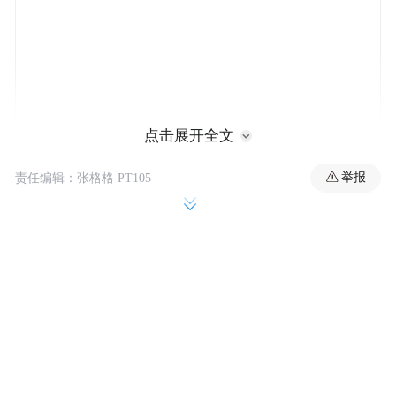
点击展开全文
这场名为《工作中的智能》的直播中，
举报
责任编辑：张格格 PT105
OpenAI集中展示了Codex面向企业和知识工
作的最新更新。其中最值得关注的有以下四
点：
Codex将更深入ChatGPT。
一、
未来几周，
OpenAI会把Codex能力接入ChatGPT，让用
户在更熟悉的入口里直接调用它完成任务。