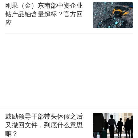
开发者仍然是Codex最
刚果（金）东南部中资企业
按照OpenAI的说法，
钴产品铀含量超标？官方回
大的用户群体。但知识工作者已经占到
应
Codex每周活跃用户的约20%，而且增长速
度是开发者的3倍以上。
如果Codex只是一个AI编程工具，它的边界
就只是服务工程师、软件开发和代码仓库。
但现在，Codex的用户结构已经开始发生变
化，开发者之外，越来越多知识工作者开始
用它处理工作。OpenAI这次推出6个具体职
业场景的插件，也正是在顺应这个趋势，把
鼓励领导干部带头休假之后
用户自发生长的需求产品化。
又撤回文件，到底什么意思
嘛？
还有一个数字也值得放在一起看：Sam