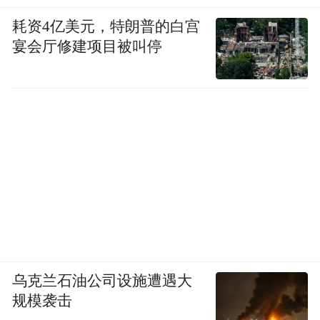
耗资4亿美元，特朗普的白宫
宴会厅修建项目被叫停
按照OpenAI的表述，Sites并不是一个静态页
面。它可以用来跟踪重大项目进展、指导客
乌克兰石油公司设施遭遇大
服代表，也可以作为团队创意简报的资料
规模袭击
库。OpenAI还表示，正在和Vercel、Wix、