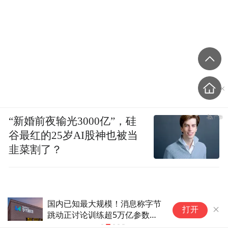
“新婚前夜输光3000亿”，硅
谷最红的25岁AI股神也被当
韭菜割了？
被指招聘时歧视美国公民，
谷
打开
OpenAI支付320万美元和解
一