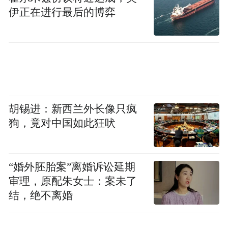
伊正在进行最后的博弈
其中，销售插件可以连接Salesforce、
HubSpot、Slack、Outreach、Clay 等工具，
胡锡进：新西兰外长像只疯
帮助销售人员做客户研究、线索跟进、邮件
狗，竟对中国如此狂吠
生成和会议准备。
“婚外胚胎案”离婚诉讼延期
数据分析插件则接入Snowflake、Databricks
审理，原配朱女士：案未了
Genie、Hex、Tableau等工具，面向的是企业
结，绝不离婚
内部的数据查询、报表生成、指标解释和分
析结果呈现。