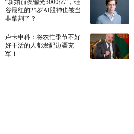
“新婚前夜输光3000亿”，硅
ChatGPT。
谷最红的25岁AI股神也被当
韭菜割了？
之前，ChatGPT负责对话，Codex负责执行。
现在这两条线开始汇合，OpenAI想要让用户
卢卡申科：将农忙季节不好
在同一个入口里，把问题、数据、文件、工
好干活的人都发配边疆充
具和工作结果都串起来。销售可以让它整理
军！
客户线索，分析师可以让它跑数据和做图
表，设计团队可以让它生成素材和改页面，
金融从业者可以让它辅助研究和建模。
换句话说，OpenAI正在重新定义Codex的边
界。从一开始的AI Coding工具，变成一个更
广义的AI白领工作台。