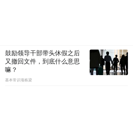
两个功能放在一起看，Codex生成的结果正在
变得更容易交付、分享和修改。
鼓励领导干部带头休假之后
Sites负责把结果做成团队能打开、能查看、
又撤回文件，到底什么意思
能互动的页面；Annotations则让用户可以直
嘛？
接在结果上继续反馈和修改。
基本常识项栋梁
对于企业工作来说，这比“生成一段内容”更
接近真实流程，毕竟很多工作都需要反复迭
代，先做出一个版本，再不断修改、确认。