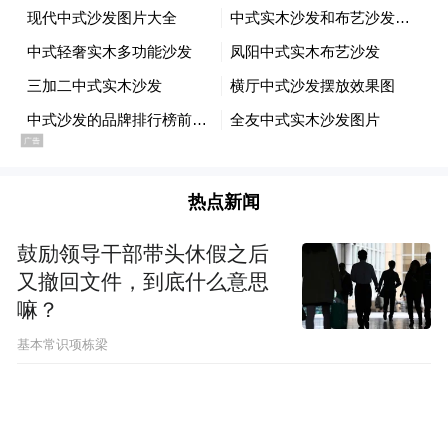
场景的插件，覆盖数据分析、创意生产、销
售、产品设计、公开股票投资和投行业务，
把岗位所需的应用、技能和工作流打包起
来，更接近真实办公场景。
这种打法并不陌生，很容易让人想到一个月
热点新闻
前Anthropic刚刚推出过10个面向金融服务的
Claude Agent。
鼓励领导干部带头休假之后
又撤回文件，到底什么意思
不过Claude那套更垂直，主要围绕金融行业
嘛？
展开，而OpenAI这套比较横向，把Codex从
基本常识项栋梁
编程扩展到了多个白领岗位。