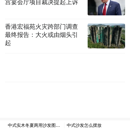
宫宴会厅项目裁决提起上诉
功能更广泛地放进ChatGPT app，用户不一定
要单独打开Codex，就可以在熟悉的ChatGPT
香港宏福苑火灾跨部门调查
入口里，直接让Codex接手更复杂的工作。
最终报告：大火或由烟头引
起
但这并不代表Codex和ChatGPT将合并成一个
超级app，这次直播的新变化，也主要不是
“产品合并”，而是 Codex 的定位扩大。
过去Codex主要面向开发者和工程团队，把
Codex接入ChatGPT，可以理解为OpenAI在
通过ChatGPT这个更大的入口，把Codex往更
广泛的工作场景里推。
与此同时，OpenAI推出了6个面向具体职业