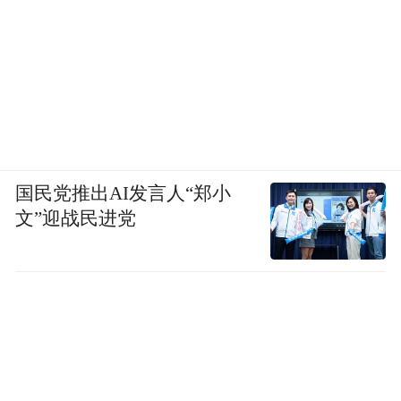
过去用AI做工作，很多时候得到的是一段文
字、一份表格、一段代码，或者一组分析结
果。按照OpenAI的介绍，Codex现在可以把
工作成果直接生成为一个交互式网站、仪表
国民党推出AI发言人“郑小
文”迎战民进党
盘或轻量应用，并通过链接分享给团队。
OpenAI给了几个具体例子。
比如，用户可以让Codex为即将到来的客户复
盘创建一个site。Codex会生成一个交互式网
页，放入相关产品更新、未解决问题、使用