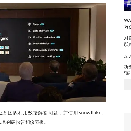
W
万
对
跃
别
折
“
团队利用数据解答问题，并使用Snowflake、
leau等工具创建报告和仪表板。