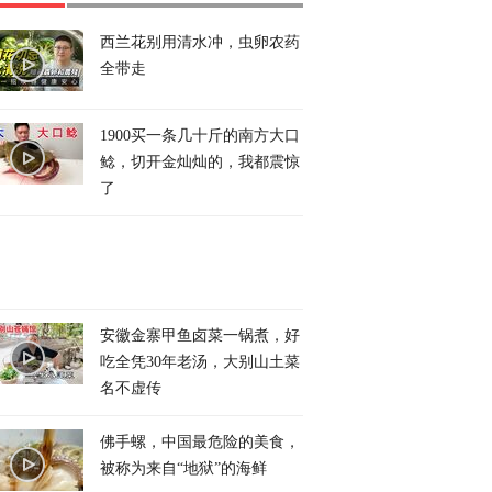
西兰花别用清水冲，虫卵农药
全带走
1900买一条几十斤的南方大口
鲶，切开金灿灿的，我都震惊
了
安徽金寨甲鱼卤菜一锅煮，好
吃全凭30年老汤，大别山土菜
名不虚传
佛手螺，中国最危险的美食，
被称为来自“地狱”的海鲜