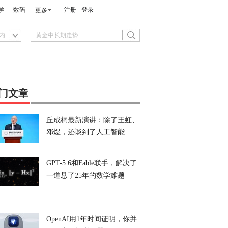
学
数码
注册
登录
更多
内
门文章
丘成桐最新演讲：除了王虹、
邓煜，还谈到了人工智能
GPT-5.6和Fable联手，解决了
一道悬了25年的数学难题
OpenAI用1年时间证明，你并