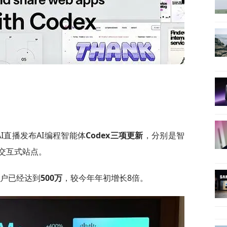
AI直播发布AI编程智能体
Codex三项更新
，分别是智
交互式站点。
跃用户已经达到
500万
，较今年年初增长8倍。