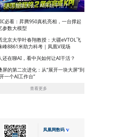
世界人工智能大会：AI开始干活了，但到底干的怎么样？萌新闯WAIC
AIC必看：昇腾950真机亮相，一台撑起
亿参数大模型
话北京大学叶春翔教授：大疆eVTOL飞
珠峰8861米助力科考｜凤凰V现场
人还在聊AI，看中兴如何让AI干活？
叠屏的第二次进化：从“展开一块大屏”到
展开一个AI工作台”
查看更多
凤凰网数码