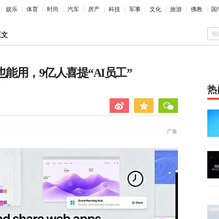
娱乐
体育
时尚
汽车
房产
科技
军事
文化
旅游
佛教
国
站
正文
农也能用，9亿人喜提“AI员工”
热