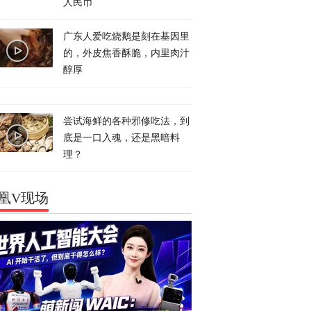
人民币
广东人爱吃烧鹅是刻在基因里
的，外皮焦香酥脆，内里肉汁
醇厚
尝试海鲜的各种邪修吃法，到
底是一口入魂，还是黑暗料
理？
凰V现场