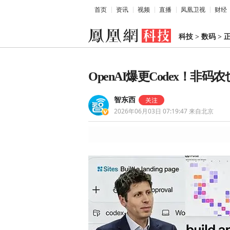
首页
资讯
视频
直播
凤凰卫视
财经
科技
>
数码
>
OpenAI爆更Codex！非码
智东西
2026年06月03日 07:19:47
来自北京