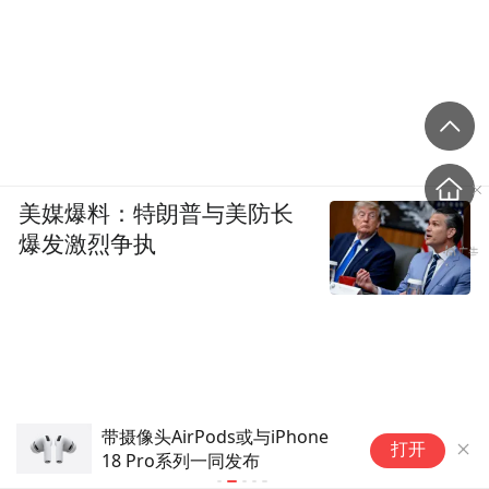
美媒爆料：特朗普与美防长
爆发激烈争执
苹果iCloud+隐私功能存重大漏
基
打开
洞：泄露用户真实IP与DNS信息
露
息