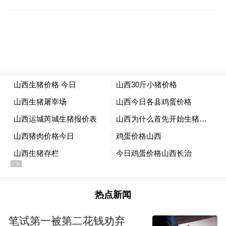
Galaxy S26、S26+、S26 Ultra
Galaxy S25、S25+、S25 Ultra、S25 Edge
Galaxy S24、S24+、S24 Ultra
Galaxy Z Flip7
Galaxy Z Fold7
Galaxy Z Flip6
Galaxy Z Fold6
热点新闻
Galaxy Z TriFold
笔试第一被第二花钱劝弃