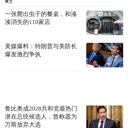
爽文
一张爬出虫子的餐桌，和湊
OPPO Find X9、X9 Pro、X9 Ultra、X9s
湊消失的110家店
OPPO Find N6
美媒爆料：特朗普与美防长
vivo X300、X300 Pro、X300 Ultra
爆发激烈争执
“特别声明：以上作品内容(包括在内的视频、图片或音
频)为凤凰网旗下自媒体平台“大风号”用户上传并发
布，本平台仅提供信息存储空间服务。
Notice: The content above (including the videos,
pictures and audios if any) is uploaded and posted
by the user of Dafeng Hao, which is a social media
platform and merely provides information storage
鲁比奥成2028共和党最热门
space services.”
潜在总统候选人，曾称愿为
万斯放弃大选