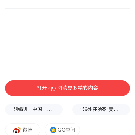
心将AirDrop可见性设置为“所有人10分
钟”。
安卓到iPhone的文件传输与iPhone端的标准
AirDrop传输完全相同，近距离传输无需云端
中转。
虽然谷歌将快速分享到AirDrop的文件传输功
能定位为安卓/iPhone的选项，但实际上安卓
打开 app 阅读更多精彩内容
用户也可以与iPad和Mac互传文件。
胡锡进：中国一天怒回五拳，中美最新较量会走多远？
“婚外胚胎案”妻子：患病期间男方疑似多次有外遇，第三者经营的茶馆距自己家步行仅15分钟