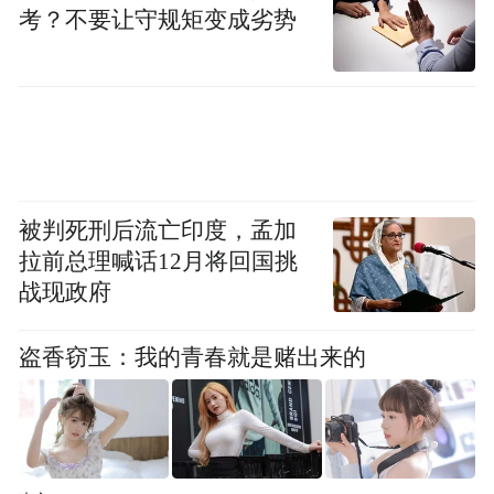
谷歌
考？不要让守规矩变成劣势
Pixel 10,10 Pro，10 Pro XL，10 Pro Fold，10
A
Pixel 9、9 Pro、9 Pro XL、9 Pro Fold、9a
被判死刑后流亡印度，孟加
Pixel 8a
拉前总理喊话12月将回国挑
战现政府
国产
盗香窃玉：我的青春就是赌出来的
荣耀Magic V6
一加15
小米17T Pro