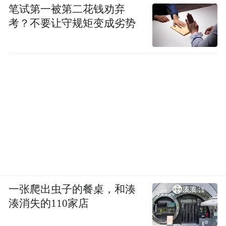
笔试第一被第二花钱劝弃
考？不要让守规矩变成劣势
一张爬出虫子的餐桌，和湊
湊消失的110家店