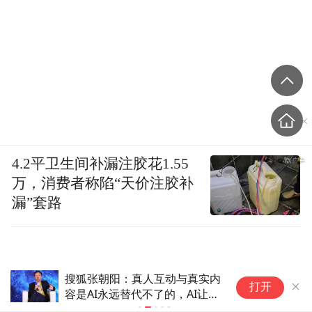
4.2平卫生间补漏注胶花1.55
万，消费者称陷“天价注胶补
漏”套路
AI短剧女主方桃子美瞳广告已下
“
打开
架 律师：涉嫌虚构使用体验
己