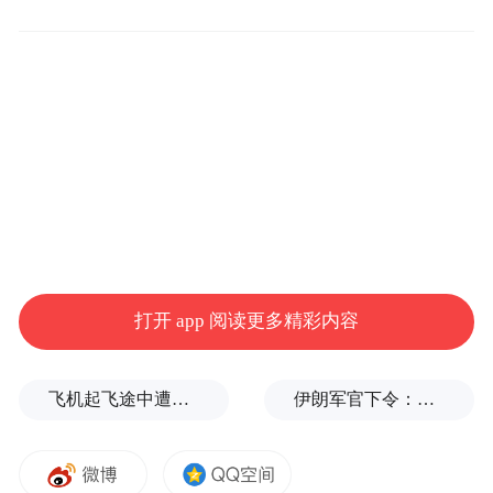
因此现在就判断这场商业竞争中谁胜谁负，
仍然为时过早。
他指出，在GTC大会之前，关于RTX
Spark(N1X)的绝大多数讨论和预测都聚焦于
芯片代号、规格以及供应链。相比之下，操
作系统的重要性鲜少被提及。而黄仁勋此次
演讲，将操作系统与芯片平台一同置于“重新
发明PC”的核心位置，这也呼应了郭明錤此前
打开 app 阅读更多精彩内容
推动设备端AI升级换机潮
提出的核心观点：
的关键，在于操作系统。
飞机起飞途中遭雷击！航班滞留3小时临时换机
伊朗军官下令：如果美军踏上我国领土，就砍掉他们脚！
在黄仁勋提出“重新发明PC”的口号后，苹果
在6月8日举行的WWDC将如何回应设备端AI