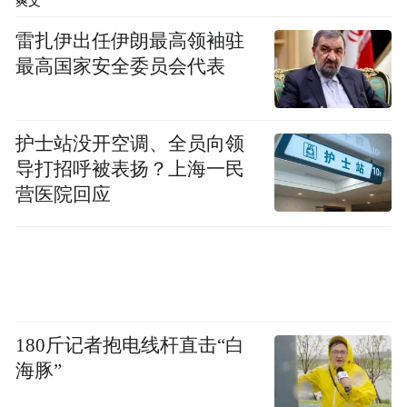
爽文
雷扎伊出任伊朗最高领袖驻
最高国家安全委员会代表
护士站没开空调、全员向领
导打招呼被表扬？上海一民
营医院回应
180斤记者抱电线杆直击“白
海豚”