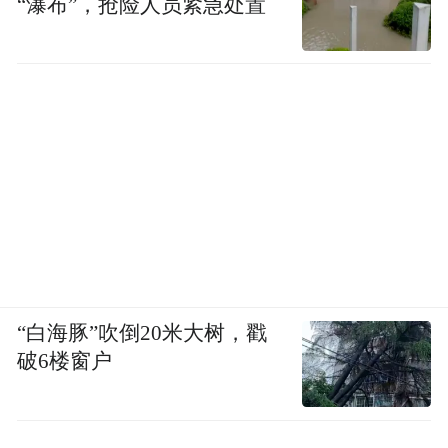
“瀑布”，抢险人员紧急处置
“白海豚”吹倒20米大树，戳
破6楼窗户