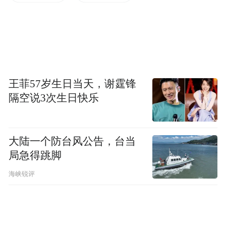
智能体工作流，就成为除了Siri改进幅度之外
的另一个重要观察重点。
对于英伟达和微软而言，即使RTX Spark后续
的开发与出货时间表出现任何变动，也不会
王菲57岁生日当天，谢霆锋
削弱这两家公司在AI基础设施领域的强劲增
隔空说3次生日快乐
长动能。相比之下，消费电子业务几乎构成
了苹果硬件业务的全部，而设备端AI正是当
大陆一个防台风公告，台当
前消费电子创新趋势的主轴。因此，苹果除
局急得跳脚
了需要提出具有吸引力的叙事之外，还需要
海峡锐评
给出明确的落地规划，例如更完善的开发工
具、面向智能体的操作系统(agent-ready OS)
更新路线图，以及相关功能的具体推出时间