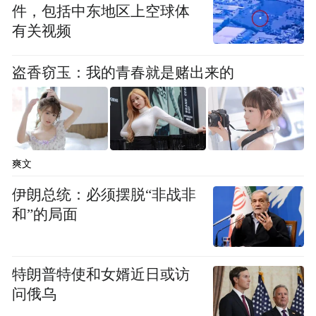
件，包括中东地区上空球体
有关视频
盗香窃玉：我的青春就是赌出来的
爽文
伊朗总统：必须摆脱“非战非
图｜何庭波在2026国际电路与系统研讨会上
和”的局面
华为换了一种思路。不再追求把房间塞得更
小，而是想办法让同一个房间在不同时间住
特朗普特使和女婿近日或访
问俄乌
下不同的人。同样一块芯片，靠时间维度上