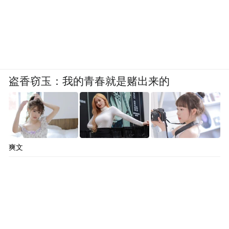
它从来不是一条技术规律，是一面行业旗
帜。一面旗帜立在那里，整个生态才有共同
的方向。
盗香窃玉：我的青春就是赌出来的
旗帜在，路才刚开始
韬定律走到今天，还只是一份草稿。但它已
爽文
经做完了最难的那件事，把一面属于中国半
导体的旗帜，立在了全球同行能看到的地
方。