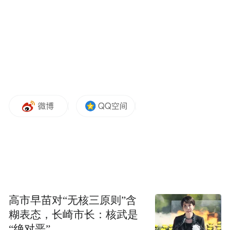
00:00
02:13
挑了全球最权威的电路系统学术会议，安排
最高规格的人选上台，用一个希腊字母τ命名
了一条新的半导体演进规则，配了一份完整
论文公开在ChinaXiv。
韬定律，可以算是华为过去六年最高调的一
次技术发布。
紧接着，华为副董事长、轮值董事长徐直
高市早苗对“无核三原则”含
军，华为半导体业务部总裁何庭波分别接受
糊表态，长崎市长：核武是
媒体采访。
“绝对恶”