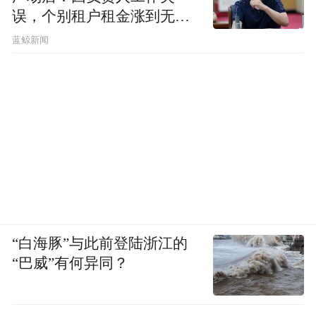
误，个别租户租金涨到无法
接着是工具层。徐直军自己也承认了，逻辑
想象
蓝鲸新闻
折叠目前最大的瓶颈不在芯片本身，在于支
撑它的EDA工具还没准备好。这意味着整个
工具生态都要重写一套底层设计规则，几年
时间、几十亿投入，少一样都不行。
再往下是先进封装和代工。韬定律的好处是
不挑制程，28纳米能跑，7纳米也能跑，但这
反过来意味着，每一档制程下都得有人做实
验、调参数、扛量产风险。这是真金白银的
“白海豚”与此前登陆浙江的
“巴威”有何异同？
承诺。
最难的可能是设计公司。任何一条新路在被