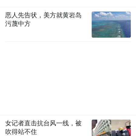
这些定律有两个共同点。
恶人先告状，美方就黄岩岛
污蔑中方
首先，它们诞生的那个年代，全球半导体产
业是顺风顺水的。摩尔写那篇文章的时候，
集成电路刚出来不到十年，整个行业一片乐
观，所有人都在讨论"接下来还能更小多
少"。登纳德发论文的时候，硅谷正处在第一
波黄金期。它们都是在产业上行期、全球分
工顺畅的时刻被总结出来的。
其次，它们都是英文世界命名的。摩尔在英
特尔，登纳德在IBM。这不是巧合——谁掌
女记者直击抗台风一线，被
握产业的节奏，谁就握有命名的权力。中国
吹得站不住