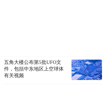
这两种说法可能都低估了它的意义。
胜利宣言谈不上。徐直军在采访里讲得非常
克制，等效1.4纳米只是2031年的目标，现在
刚走通了第一步。何庭波在ISCAS的演讲里
也没有用"领先、超越"这种词，她用的词
是，一直往前走，终归可以找到桥和路。
五角大楼公布第5批UFO文
件，包括中东地区上空球体
事实上，过去六年华为从来不是一个人在
有关视频
走。工艺端、EDA端、先进封装都有人扛，
芯片架构自研也有人在做。381颗芯片背后，
是整条产业链一起咬着牙啃过来的。