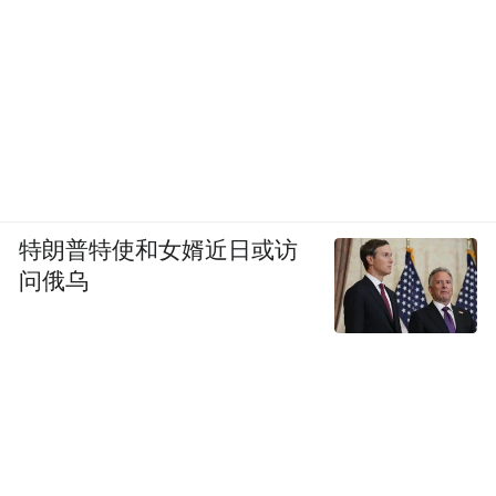
它不是终点的奖杯，而是起点的指示牌。
从跟着走，到自己走
要理解韬定律真正的分量，得回头看一看鸿
特朗普特使和女婿近日或访
问俄乌
蒙的故事。
2019年之前，几乎没有人觉得中国可以做自
己的操作系统。安卓是默认选择，iOS是另一
极，中间没有第三条路。所有讨论"中国
OS"的声音，要么被嘲笑重复造轮子，要么