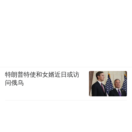
验证之前都是风险，第一个吃螃蟹的人要承
担试错的成本，也要承担怀疑的目光。技术
上能不能跟得上是一回事，敢不敢押宝是另
一回事。
学术、工具、封装、代工、设计，产业链能
聚拢起来，才是这条规则能不能站住脚的真
正考题。
特朗普特使和女婿近日或访
问俄乌
就像摩尔定律一样，它不是摩尔一个人定
的，是英特尔、台积电、ARM、AMD、
ASML、应用材料、三星、东京电子，一起
把它供奉了六十年。