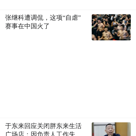
但旗帜立起来，只是第一步。
张继科遭调侃，这项“自虐”
赛事在中国火了
今天鸿蒙设备的连接数突破10亿台，不是华
为一家撑出来的，是几百家终端厂商一起接
入的结果。韬定律能不能成为定律，逻辑一
样。
最先需要接力的，其实是学术界。一个被命
名的规则，得在国际期刊和会议上经得起全
球同行的反复验证、迭代、争论，才能真正
长成定律。论文已经摆在ChinaXiv上了，接
下来要看的，是有多少研究者愿意把这套方
于东来回应关闭胖东来生活
法论往下推。
广场店：因负责人工作失