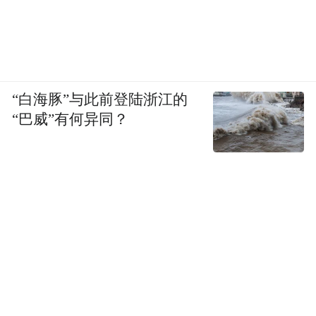
我们国家的半导体产业链能够真正成长起
来。
从这个角度看，韬定律真正的位置，是一个
被命名的路标。
“白海豚”与此前登陆浙江的
“巴威”有何异同？
回头看一下半导体行业过去那些被记住的定
律，会发现一件有意思的事。
1965年戈登·摩尔在《电子学》杂志上写下那
篇四页纸的小文章。1974年罗伯特·登纳德发
表了关于MOSFET微缩的论文，后来被叫做
登纳德缩放定律。再后来还有库梅定律，讲
计算能效的演进。