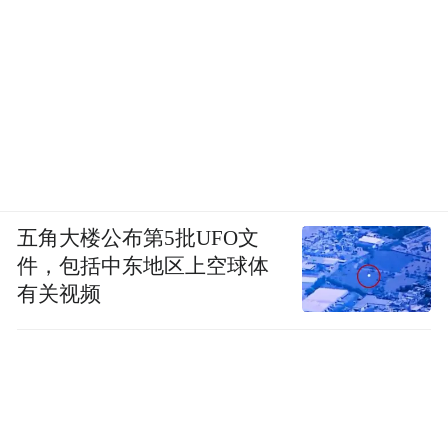
徐直军在采访里讲到一句更关键的话：如果
只按照台积电的路径走，我们可能一直追不
上。但基于国内可获得的工艺，加上时间缩
微，说不定可以把那三代差距弥补上，说不
五角大楼公布第5批UFO文
定还有可能超越。
件，包括中东地区上空球体
有关视频
这是另一种思路。不是和摩尔定律正面竞
速，是绕到时间这一维上重新发牌。
也是这种思路，把原本被卡脖子的成熟制
程，重新放回了价值链的中心位置。28纳米