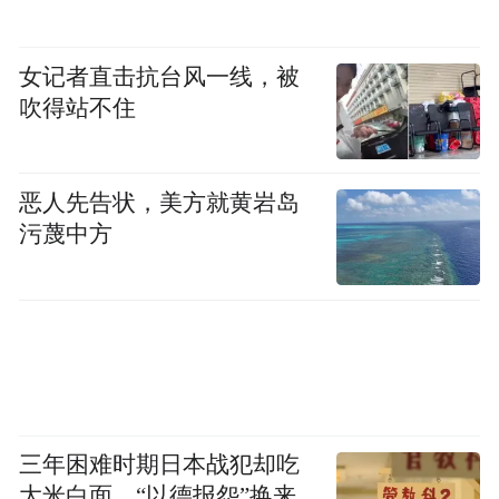
叠是把两张白纸叠在一起，上下两层是独立
的两张；折叠是把一张白纸折起来，上下两
女记者直击抗台风一线，被
层本来就是一个整体。
吹得站不住
这一字之差，背后是两套完全不同的设计逻
辑。
恶人先告状，美方就黄岩岛
污蔑中方
3D堆叠是先把两颗芯片各自设计好、各自流
片，再用先进封装把它们粘在一起。两颗芯
片是独立的，先做完再叠。
逻辑折叠是从设计的第一笔开始，就把上下
两层当成一颗芯片来画。哪条电路放上层、
三年困难时期日本战犯却吃
哪条放下层、关键路径走哪条、互连密度怎
大米白面，“以德报怨”换来