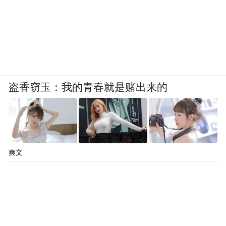
而且，回头看这条路本身就不是孤勇者的故
事。徐直军透露过一个细节，2019年制裁刚
开始那段时间，业内有一批公司在上海等着
海思倒下，准备捞点人。华为内部成立了一
个攻坚小组，本来打算叫"干将"，借莫邪干
盗香窃玉：我的青春就是赌出来的
将铸剑的故事。任正非建议改名"莫邪"，因
为何庭波是女的。
就是这个小组，带着华为走过了过去六年最
难的一段。
爽文
徐直军自己也讲得很坦白，如果不是美国逼
我们国家、我们公司、我们产业界，不可能
要干一件这样的事。但是也感谢美国，使得