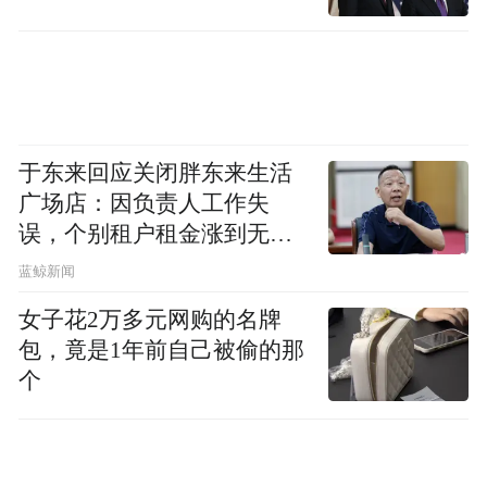
的调度，跑出原本需要更小制程才能跑的算
力。
这是逻辑折叠，也是韬定律的核心。
这里需要澄清一点
，逻辑折叠不是3D堆叠。
于东来回应关闭胖东来生活
广场店：因负责人工作失
这是这一周外界对韬定律最大的一处误读。
误，个别租户租金涨到无法
想象
连黄仁勋被问到华为这套东西的时候都说了
蓝鲸新闻
一句话，华为这个的确是个创新，但台积电
女子花2万多元网购的名牌
3D封装已经领先了十年。
包，竟是1年前自己被偷的那
个
但他可能没有细看。
徐直军在采访里讲过一个很形象的比喻，堆