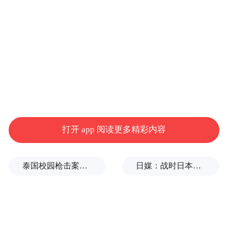
打开 app 阅读更多精彩内容
泰国校园枪击案致9死，枪手父亲道歉
日媒：战时日本多所大学进行输血人体实验，向患者注射动物血