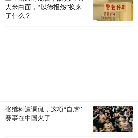
量产验证。秋天上市的麒麟，是它的第一次
大米白面，“以德报怨”换来
完整商用。
了什么？
真正值得说的是，为什么这条路被公开命名
为一条"定律"。
韬定律是半导体产业的
一块
指示牌
到今天为止，外界对韬定律的解读，大致分
张继科遭调侃，这项“自虐”
成两派。一派说这是华为的胜利宣言，一派
赛事在中国火了
说这是华为被逼到墙角后掏出来的求救信
号。