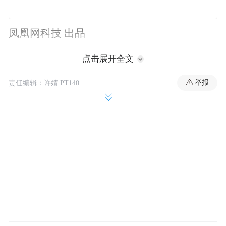
凤凰网科技 出品
点击展开全文
编辑｜刘毓坤
举报
责任编辑：许婧 PT140
华为过去六年一直是一家不
擅长解释的公
司。
麒麟9000S怎么造出来的，到今天都还是个黑
盒。
但前段时间这家公司忽然反过来了。