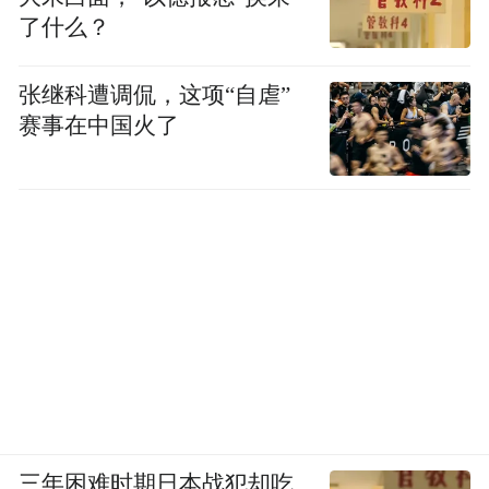
么调，所有这些是一次性算清楚的。然后通
了什么？
过晶圆级混合键合，把它们键合在一起。
张继科遭调侃，这项“自虐”
具体来说，华为今年下半年计划发布的全新
赛事在中国火了
麒麟芯片，会是全球首次把逻辑折叠用到一
整颗手机芯片上。混合键合的间距做到了
1.5μm。作为对照，台积电在公开的先进封装
路线图里，预计2029年才能把SoIC的互连间
距缩到4.5μm。
如果秋天那台麒麟能跑得起来，韬定律就不
是一个PPT概念。
过去六年，华为有381款芯片在这条路上做过
三年困难时期日本战犯却吃