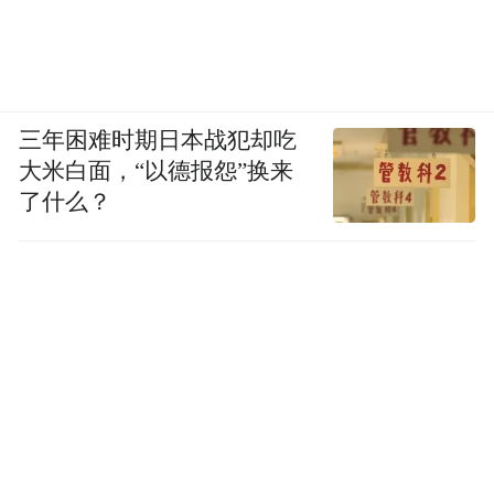
徐直军在媒体采访时说了一句话，国际间很
多竞争在所难免，我们能做的就是放弃幻
想，自力更生，艰苦奋斗。
这段话放在这里，意思变得不一样了。它不
三年困难时期日本战犯却吃
大米白面，“以德报怨”换来
再只是华为一家公司的态度，而是这面旗帜
了什么？
下，一群人将要面对的共同前路。
一家公司，造得出一颗芯。但一家公司，定
不了一条定律。
立旗的动作，华为做完了。剩下的故事，要
看走过来的人有多少。
(本文章版权归凤凰网所有，未经授权，不得转载)