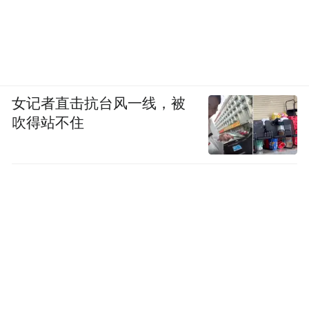
不再是落后两代的工艺，是在这条规则下可
以跑出先进性能的工艺。这对一个被掐断了2
纳米机会的产业来说，意义比任何技术突破
都重，它给了一群曾经被认为追不上的人，
一张新的牌桌。
女记者直击抗台风一线，被
吹得站不住
最重要的变化是，从跟随者的姿态，变成了
定义者的姿态。
这跟鸿蒙在操作系统上做的事，本质相同。
桌子摆好了，看谁上来