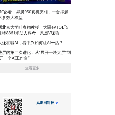
AIC必看：昇腾950真机亮相，一台撑起
亿参数大模型
话北京大学叶春翔教授：大疆eVTOL飞
珠峰8861米助力科考｜凤凰V现场
人还在聊AI，看中兴如何让AI干活？
叠屏的第二次进化：从“展开一块大屏”到
展开一个AI工作台”
查看更多
凤凰网科技