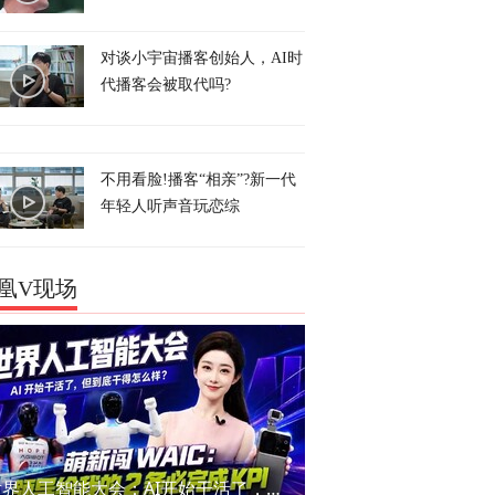
对谈小宇宙播客创始人，AI时
代播客会被取代吗?
不用看脸!播客“相亲”?新一代
年轻人听声音玩恋综
凰V现场
世界人工智能大会：AI开始干活了，但到底干的怎么样？萌新闯WAIC