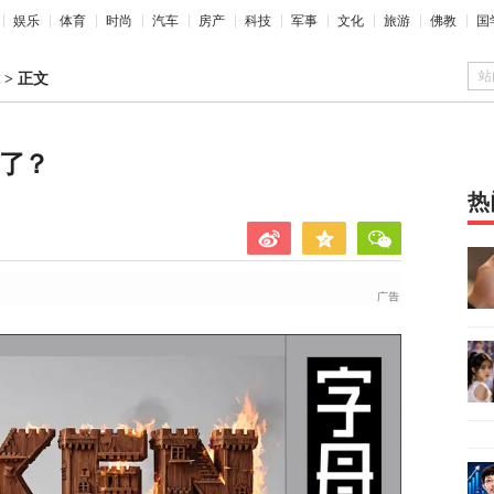
娱乐
体育
时尚
汽车
房产
科技
军事
文化
旅游
佛教
国
站
>
正文
n了？
热