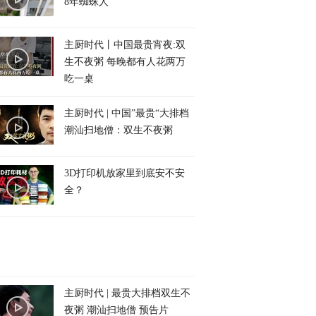
8年蜘蛛人
主厨时代丨中国最贵宵夜:双
生不夜粥 每晚都有人花两万
吃一桌
主厨时代 | 中国”最贵“大排档
潮汕扫地僧：双生不夜粥
3D打印机放家里到底安不安
全？
主厨时代 | 最贵大排档双生不
夜粥 潮汕扫地僧 预告片