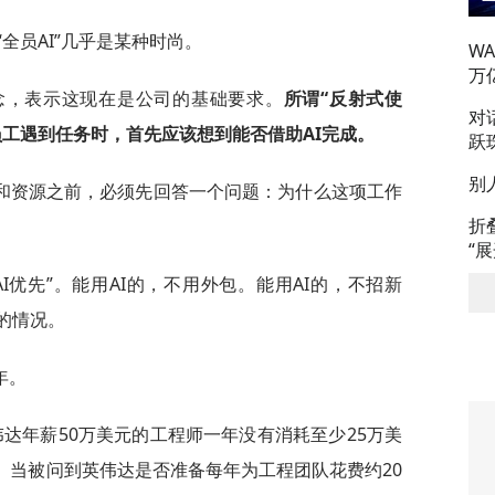
“全员AI”几乎是某种时尚。
W
万
”的概念，表示这现在是公司的基础要求。
所谓“反射式使
对
。员工遇到任务时，首先应该想到能否借助AI完成。
跃
别
和资源之前，必须先回答一个问题：为什么这项工作
折
“
I优先”。能用AI的，不用外包。能用AI的，不招新
的情况。
年。
达年薪50万美元的工程师一年没有消耗至少25万美
担忧”。当被问到英伟达是否准备每年为工程团队花费约20