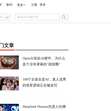
学
数码
注册
登录
更多
内
门文章
OpenAI首款AI硬件，为什么
是个没有屏幕的"甜甜圈"
108个女孩全是AI，真人选秀
的造星逻辑正在被改写
DeepSeek Harness负责人吐槽