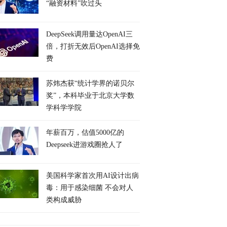
“融资材料”吹过头
DeepSeek调用量达OpenAI三
倍，打折无效后OpenAI选择免
费
苏炜杰获“统计学界的诺贝尔
奖”，本科毕业于北京大学数
学科学学院
年薪百万，估值5000亿的
Deepseek进游戏圈抢人了
美国科学家首次用AI设计出病
毒：用于感染细菌 不会对人
类构成威胁