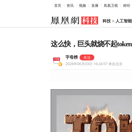
首页
资讯
视频
直播
凤凰卫视
财经
科技
>
人工智能
这么快，巨头就烧不起toke
字母榜
2026年06月03日 16:24:57
来自北京