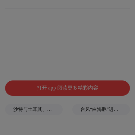
态，边缘搭载2.5D微曲面设计，握持手感更
加圆润舒适，后置双摄模组沿用iPhone Air设
计语言，整体机身观感干净利落，辨识度十
足。
打开 app 阅读更多精彩内容
沙特与土耳其、巴基斯坦签署重磅军事协议，伊朗泼冷水！
台风“白海豚”进入24小时警戒线，最新登陆点预判
图源微博@梨视频，下同