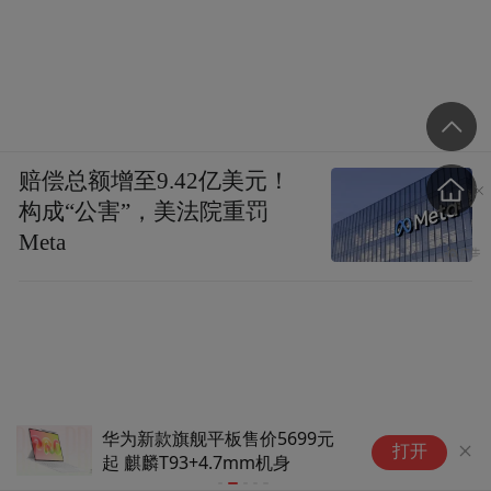
赔偿总额增至9.42亿美元！
构成“公害”，美法院重罚
Meta
华为新款旗舰平板售价5699元
活
打开
起 麒麟T93+4.7mm机身
“