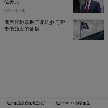
亿美元
CCTV国际时讯
屏幕采用内外双屏设计，参数规格清晰：折
俄黑客称掌握了北约参与袭
叠状态下5.49英寸外屏，分辨率2088×1422；
击俄领土的证据
展开后为7.76英寸超大内屏，分辨率
2713×1920，展开机身厚度仅4.8mm，机身轻
薄度表现出色。同时新机搭载屏下前置方
案，彻底取消刘海与打孔，实现苹果手机首
款真全面屏形态，完成产品形态的重大革
新。
编辑点评：
目前安卓阵营折叠屏产品已迭代
多年，生态与技术相对成熟，苹果此番入局
虽姗姗来迟，但产品思路十分稳健。新机没