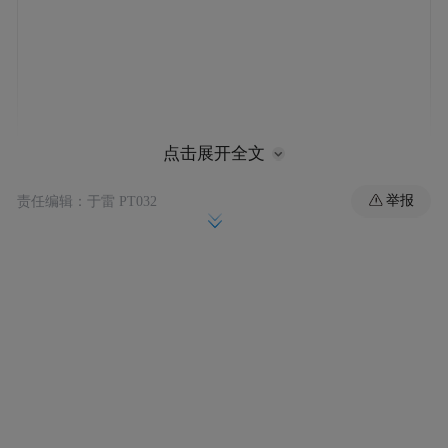
点击展开全文
举报
责任编辑：于雷 PT032
外观方面，本次亮相机模采用纯白极简配
色，延续苹果高端简约的设计风格。据悉，
量产版仅提供两款纯色配色，沿用初代
iPhone X的发布策略，通过精简配色方案，
集中产能攻克折叠屏与铰链新工艺难题，保
障整机量产稳定性。新机采用横向折叠形