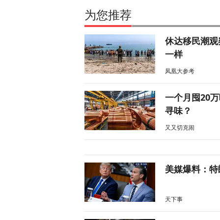
为您推荐
休达移民潮观
一样
凤凰大参考
一个月囤20
寻味？
又又切克闹
美媒爆料：特
天下事