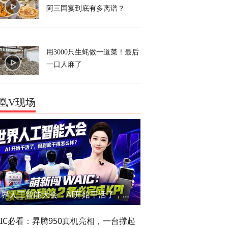
阿三国宴到底有多离谱？
用3000只生蚝做一道菜！最后
一口人麻了
凰V现场
世界人工智能大会：AI开始干活了，但到底干的怎么样？萌新闯WAIC
AIC必看：昇腾950真机亮相，一台撑起