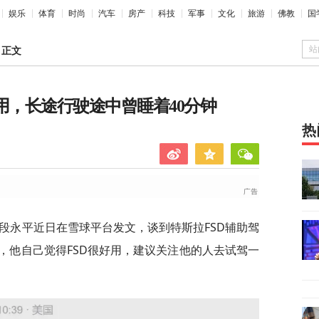
娱乐
体育
时尚
汽车
房产
科技
军事
文化
旅游
佛教
国
站
>
正文
用，长途行驶途中曾睡着40分钟
热
人段永平近日在雪球平台发文，谈到特斯拉FSD辅助驾
，他自己觉得FSD很好用，建议关注他的人去试驾一