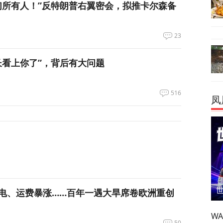
们所有人！”反特朗普右翼密会，拟推卡尔森备
23
长看上你了”，背后有大问题
516
凤
电、运费暴涨……百年一遇大旱席卷欧洲重创
W
50