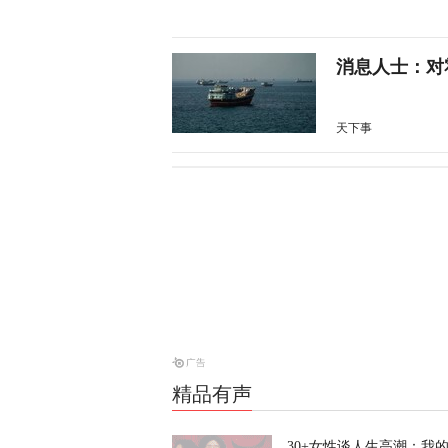
消息人士：对
天下事
昨晚一枚导弹
亡
天下事
当庭悔过？持
为”
天下事
精品有声
特朗普、鲁比
内容
30+女性谈人生高潮：我