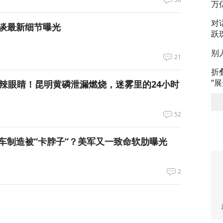
万
对
谈最新细节曝光
跃
别
21
折
“
呛到辣眼睛！昆明黄磷泄漏燃烧，迷雾里的24小时
52
车制造被“卡脖子”？美军又一致命软肋曝光
2