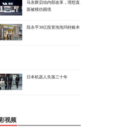
马东辉启动内部改革，理想直
面被模仿困境
段永平38亿投资泡泡玛特账本
日本机器人失落三十年
彩视频