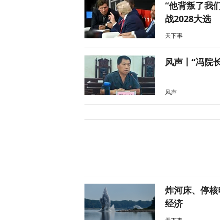
“他背叛了我
战2028大选
天下事
风声丨“冯院
风声
炸河床、停核
经济