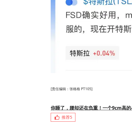
[责任编辑：张格格 PT105]
你睡了，腰却还在负重！一个9cm高
推荐
5