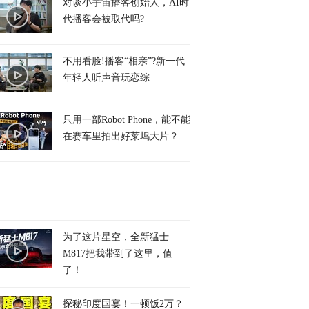
对谈小宇宙播客创始人，AI时
代播客会被取代吗?
不用看脸!播客“相亲”?新一代
年轻人听声音玩恋综
只用一部Robot Phone，能不能
在赛车里拍出好莱坞大片？
为了这片星空，全新猛士
M817把我带到了这里，值
了！
探秘印度国宴！一顿饭2万？