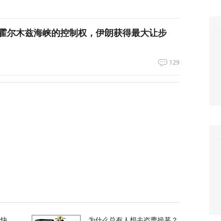
霍尔木兹海峡的控制权，伊朗获得最大让步
129
都没拦住，泽连斯基指责盟友间接导致重大伤
398
刀强闯中国使馆，日本自卫官声称“服药影响行
130
奥、贝森特都说好事近了，美媒披露美伊协议
的快
为什么总有人想去盗曹操墓？