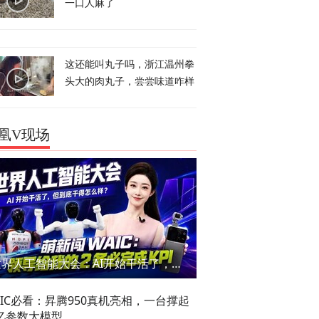
一口人麻了
这还能叫丸子吗，浙江温州拳
头大的肉丸子，尝尝味道咋样
凰V现场
世界人工智能大会：AI开始干活了，但到底干的怎么样？萌新闯WAIC
AIC必看：昇腾950真机亮相，一台撑起
亿参数大模型