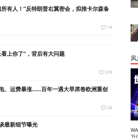
们所有人！”反特朗普右翼密会，拟推卡尔森备
16
长看上你了”，背后有大问题
凤
276
电、运费暴涨……百年一遇大旱席卷欧洲重创
20
谈最新细节曝光
W
万