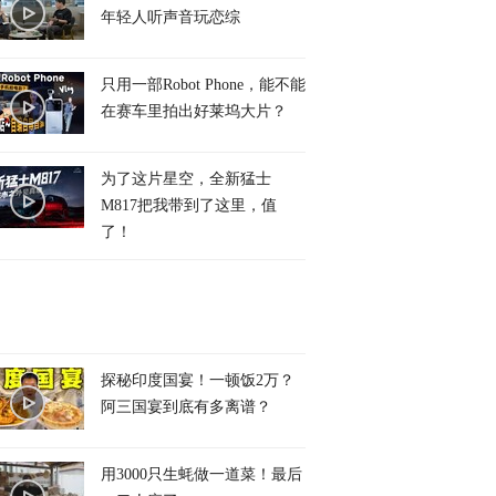
年轻人听声音玩恋综
只用一部Robot Phone，能不能
在赛车里拍出好莱坞大片？
为了这片星空，全新猛士
M817把我带到了这里，值
了！
探秘印度国宴！一顿饭2万？
阿三国宴到底有多离谱？
用3000只生蚝做一道菜！最后