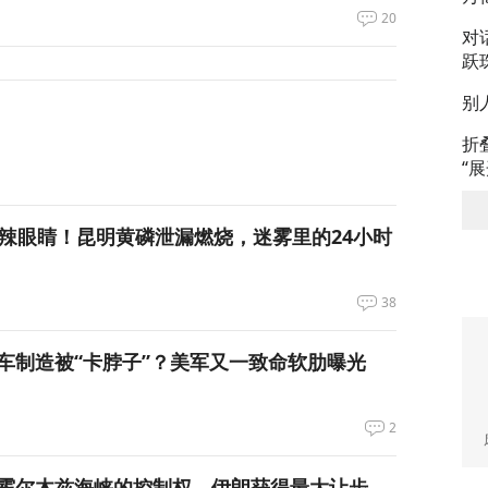
20
对
跃
别
折
“
呛到辣眼睛！昆明黄磷泄漏燃烧，迷雾里的24小时
38
车制造被“卡脖子”？美军又一致命软肋曝光
2
霍尔木兹海峡的控制权，伊朗获得最大让步