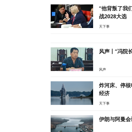
“他背叛了我
战2028大选
天下事
风声丨“冯院
风声
炸河床、停核
经济
天下事
伊朗与阿曼会