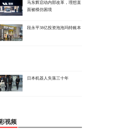
马东辉启动内部改革，理想直
面被模仿困境
段永平38亿投资泡泡玛特账本
日本机器人失落三十年
彩视频