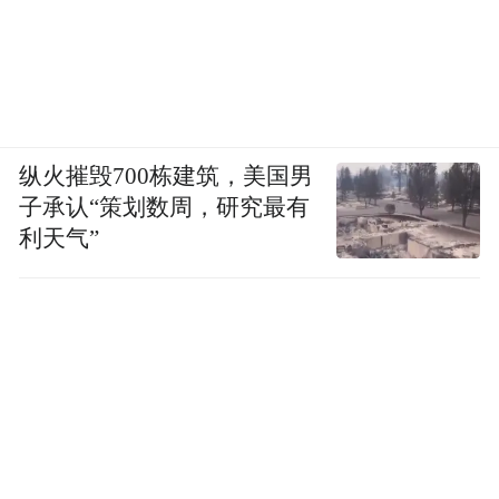
到2025年底，光启已经拥有5个大型生产基
地、近2000家上下游合作伙伴，打通了全产
业链体系，在今年5月的超材料大会上，刘若
鹏宣布：光启已累计交付价值86亿元的超材
纵火摧毁700栋建筑，美国男
料产品，预计今年年底将突破100亿元。
子承认“策划数周，研究最有
利天气”
性能优势和交付优势，将光启推上了全球超
材料产业的头把交椅。截至目前，光启的国
内市场占有率超过90%，全球市占率达
12.4%，位居第一；累计申请专利超6000
件，获得授权专利4000余件，同样稳居全球
第一。