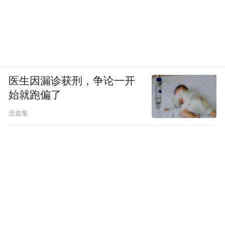
2020年12月18日，光启被美国商务部工业安
医生因漏诊获刑，争论一开
全局宣布，列入美国出口管制的“实体清
始就跑偏了
单”。美国的目标不言而喻，要阻击中国超材
念兹集
料的发展。
但美国相关机构，显然是搞错了情况，因为
在超材料领域，如果论个高低，段位更高的
不是他们，而是光启。
也就在美国清单公布的第一时间，光启集团