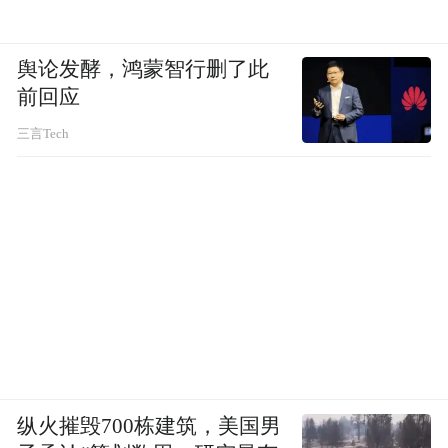
便强势声明：“光启所有产品均从底层科学研
究做起。所有标准、专利、技术、工艺、产
舆论发酵，鸿蒙智行删了此
品均为原创，不受任何外部影响。”
前回应
这份底气，源于刘若鹏十六年来坚持把全链
三言Tech
条攥在自己手里——从材料配方、设计软件
到生产设备，每一个环节都能自主把控，不
用看外部供应的脸色。
多年来，光启持续投入研发和产业基地建
设。目前，光启的超材料技术已经完成了四
代跃迁，第四代材料能把结构和功能融为一
体，做到既是骨架又是器件，应用在航空航
天、智能汽车、无人机等领域。
纵火摧毁700栋建筑，美国男