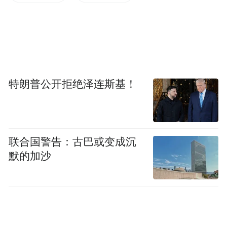
车场，一点点做实验。
“经常凌晨两三点还在车库满头大汗地研究，
成果一点点地被研发出来。”
特朗普公开拒绝泽连斯基！
他们所研发的核心技术和产品，正是《科
学》论文中的“超材料”。
刘若鹏与超材料相遇于2002年。
联合国警告：古巴或变成沉
默的加沙
当时，就读于浙大的他，读到了伦敦帝国理
工学院理论固体物理教授、超材料开创者
John Pendry的一篇论文，那是他第一次了解
到超材料的世界，并一见钟情。