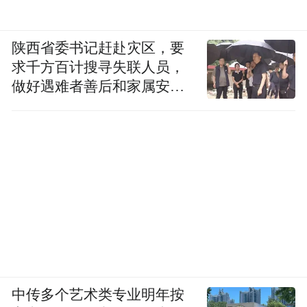
这意味着，中国在一个曾由西方主导的颠覆
性技术领域，掌握了定义权和主导权，它证
陕西省委书记赶赴灾区，要
明了中国企业不只会做成本优势，也能在前
求千方百计搜寻失联人员，
沿科技领域做原创、建标准、带产业，最终
做好遇难者善后和家属安抚
把“卡脖子”的焦虑，变成“自己定义赛道”的
工作
底气。
英国《经济学人》评价：“中国已完全主导超
材料技术的产业化进程。”
中传多个艺术类专业明年按