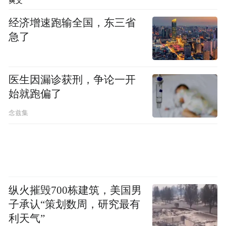
爽文
材料。
经济增速跑输全国，东三省
然后，有了刘若鹏作为第一作者，在《科
急了
学》杂志发表的那篇论文，有了科技界对超
材料的更多关注。如，超材料被《科学》杂
医生因漏诊获刑，争论一开
志评选为“2010年十大科技突破”之一。
始就跑偏了
念兹集
论文发布后的刘若鹏也受到美国有关方面的
广泛关注，一些高校、研究机构、企业，包
括美国军方都向他发出邀请，甚至暗示，只
有美国才能帮他将论文变成现实。
纵火摧毁700栋建筑，美国男
但刘若鹏从内心不服，也不甘：“凭啥中国在
子承认“策划数周，研究最有
技术上就不能赶超美国？我们是戴着红领巾
利天气”