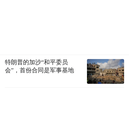
Notice: The content above (including the videos,
pictures and audios if any) is uploaded and posted
by the user of Dafeng Hao, which is a social media
platform and merely provides information storage
space services.”
特朗普的加沙“和平委员
会”，首份合同是军事基地