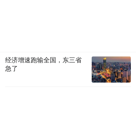
“超材料需要‘设计一万多个，柔性制造一百
多万个’，这种级别的复杂度，只有AI驱动的
全新工业模式才能驾驭。”刘若鹏说。
2012年底，刘若鹏还迎来了另一个高光时刻
经济增速跑输全国，东三省
——国家领导人到深圳考察，走进光启，给
急了
予了团队莫大的肯定，嘱托他们要做“新时期
的钱学森们”。
但此后数年的光启，却一度陷入过山车式的
窘境，甚至差点死掉。
期间，他们密集发布了一系列前沿项目——