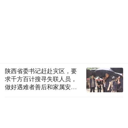
聚焦尖端装备后，公司的商业盈利也得到大
幅提升。2019年，光启净利润1.2亿元，同比
大增63%，此后进入高速增长期，到2025
年，光启技术营收突破20亿元，净利润6.9亿
元，连续七年实现业绩双增长。
市场开始用全新的眼光审视这家公司。
陕西省委书记赶赴灾区，要
“好多年前人们都对光启抱有怀疑，质疑超材
求千方百计搜寻失联人员，
料到底有什么用。”刘若鹏后来在采访中复
做好遇难者善后和家属安抚
工作
盘，“现在光启已经用行动回击了这些质
疑。”