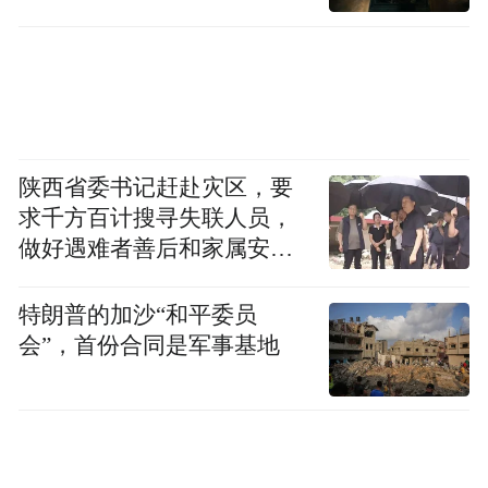
球首条超材料中试生产线在深圳投产，中国
因此成为第一个实现超材料规模化生产的国
家。
当时，美国科学家手工设计一个超材料结构
陕西省委书记赶赴灾区，要
要花3个月，而光启把这个过程压缩到了30分
求千方百计搜寻失联人员，
钟。
做好遇难者善后和家属安抚
工作
这是效率的范式革命。
特朗普的加沙“和平委员
会”，首份合同是军事基地
刘若鹏团队的效率优势，与他们在杜克大学
期间还同时攻读了计算机专业有莫大的关
系。早在2009年那篇《科学》论文中，他们
就首次将机器学习引入超材料设计。