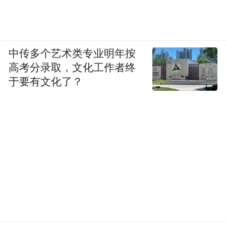
隐身结构件、临近空间飞行器、智能光子，
几乎每一项都踩在科技幻想的兴奋点上，并
在2014年、2015年通过借壳的方式，分别在
港股、A港上市，创造了股价持续暴涨数倍
中传多个艺术类专业明年按
高考分录取，文化工作者终
的传奇。
于要有文化了？
然而，这份辉煌是短暂的。尽管概念超前，
产品琳琅满目，但其大部分产品均未能实现
可持续的量产和盈利。市场因此质疑声不
断，甚至与柔宇科技等一起，被并称为“深圳
四大骗”，而此后柔宇的溃败，也像是对光启
的预言，刘若鹏因此压力山大。
“根本困境在于，超材料这个学科太新了，新