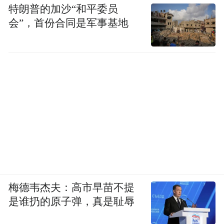
到连‘它是什么’都需要从头解释。”
特朗普的加沙“和平委员
会”，首份合同是军事基地
但转机也就藏在危机中。商业上的挫败，乃
至舆论的质疑，让刘若鹏开始更深层地思
考，如何让产品变成商品，又如何让一个新
的领域变成一个新的产业。
他和团队最终做了两大决定：一是业务聚
焦，将全部资源聚焦到诸如国防航空等尖端
装备的超材料结构件，以追求更高商业效
率；二是牵头推动超材料产业化。
梅德韦杰夫：高市早苗不提
2016年，由光启领衔起草的全球首份《电磁
是谁扔的原子弹，真是耻辱
超材料术语》国家标准正式实施，这是全球