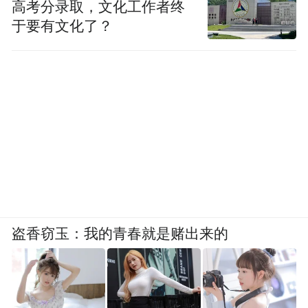
高考分录取，文化工作者终
于要有文化了？
▲图源：光启
尽管已经站到了全球顶尖的位置，但刘若鹏
并非一个喜欢公开露面的企业家。“能吃苦、
能打仗、能坚持”，是他本人的性格底色，也
是他为团队提炼的“三能”精神。
盗香窃玉：我的青春就是赌出来的
2025年8月，刘若鹏发表了万字内部长文《钢
铁是怎样炼成的》，文中他写道：“光启的十