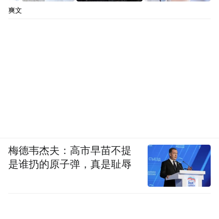
五年，是一部‘血与火淬炼’的创业史。”
爽文
从在地下车库里的创业，到陷入舆论风暴，
再到全球第一的专利数量和百亿级的交付能
力，刘若鹏不仅锤炼出了光启技术本身，更
淬炼出了一条中国硬科技从“跟跑”到“领跑”
的完整路径。
这背后的关键，在于用科技自立破解产业困
局。正如刘若鹏在博鳌论坛上所说：“真正的
梅德韦杰夫：高市早苗不提
原创力量，永远无法被封锁。
是谁扔的原子弹，真是耻辱
“特别声明：以上作品内容(包括在内的视频、图片或音
频)为凤凰网旗下自媒体平台“大风号”用户上传并发
布，本平台仅提供信息存储空间服务。