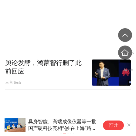
舆论发酵，鸿蒙智行删了此
前回应
三言Tech
60家民营企业AI应用访谈：营
A
打开
销、销售与内部运营领域落地最
涨
多