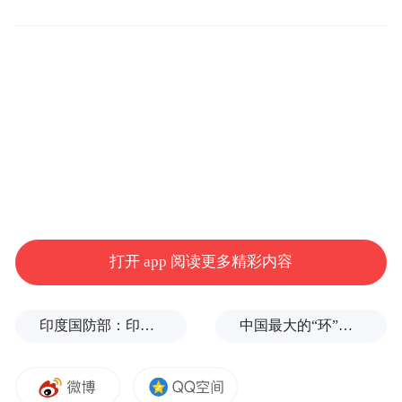
《科学》论文发表第二年，27岁的刘若鹏便
带着研究伙伴季春霖、张洋洋、栾琳、赵治
亚等人回到中国，在深圳创立了光启高等理
工研究院，即如今光启技术的前身。
“取名自明代科学家徐光启，矢志‘为中华科
打开 app 阅读更多精彩内容
技复兴而奋斗’。”
印度国防部：印度成功试射“烈火-4”中程弹道导弹，可携带常规弹头和核弹头
中国最大的“环”，要来了
创业之初，他们只有东拼西凑的20万元启动
资金，在廉价酒店里办公，买最差的二手设
备，找偏远的地方——比如未完工的地下停