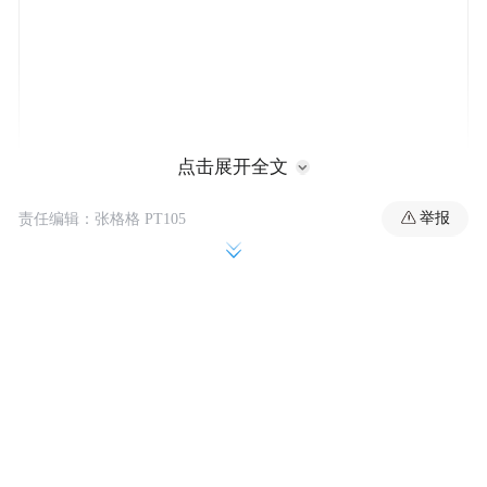
点击展开全文
举报
责任编辑：张格格 PT105
然而，2009年，美国杜克大学一个由中国留
学生刘若鹏为第一作者的博士生团队，在
《科学》杂志发表了全球首款宽频带超材料
隐身衣的论文之后，情况开始不一样了。