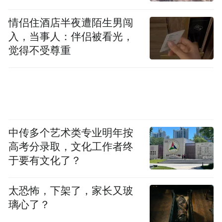
长大的，从小的理想就是报效祖国。”
情侣住酒店半夜遭陌生男闯
于是，五个成员一致决定回到中国。
入，当事人：伴侣被看光，
觉得不受尊重
中传多个艺术类专业明年按
二十万对于基础研究而言，杯水车薪。刘若
高考分录取，文化工作者终
鹏回忆：“最难的时候，账上没钱了，靠着深
于要有文化了？
圳市政府一笔几百万的无偿资金，才活了下
来。”
太恐怖，下架了，家长又玻
璃心了？
2012年，深圳的支持开始被回报。当年，全