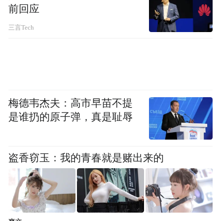
前回应
三言Tech
▲刘若鹏（左）与John Pendry（右）合照
图源：半月谈
于是，大二开始，刘若鹏便投身其中，本科
梅德韦杰夫：高市早苗不提
是谁扔的原子弹，真是耻辱
阶段就发表了超材料领域的国际论文。
2006年从浙大毕业后，刘若鹏获得了美国杜
盗香窃玉：我的青春就是赌出来的
克大学电子与计算机工程系的全额奖学金。
在那里，他与季春霖、张洋洋、栾琳、赵治
亚等中国留学生结为好友，并且继续锁定一
个研发方向——利用先进计算，共同研究超