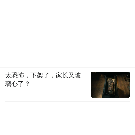
▲图源：半月谈
除了性能优势，光启还构建了交付优势。
太恐怖，下架了，家长又玻
2024年下半年起，光启开始大规模扩产，在
璃心了？
株洲、天津、乐山等重点区域接连建成产业
基地，个别基地的生产规模提升到原来的1.5
倍，并通过数字化管理和全链条自主制造，
将综合成本大幅压缩，产品价格比行业低
30%至50%。