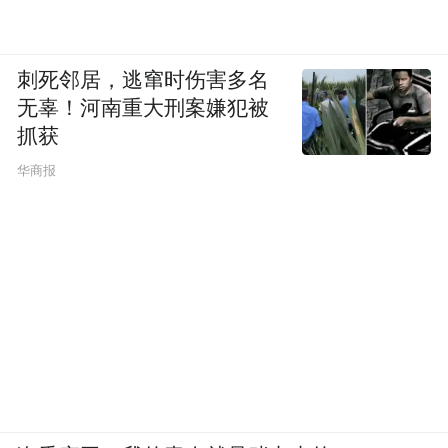
刺死邻居，逃窜时伤害多名
无辜！河南重大刑案嫌犯被
抓获
华商报