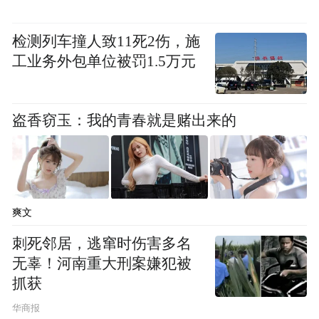
钢等关键材料的地面制备提供技术支撑，助
力其应用于航空航天、高端装备制造、精密
检测列车撞人致11死2伤，施
工业务外包单位被罚1.5万元
传感与医疗超声成像等领域。
此外，燃烧类实验样品燃烧器、碳烟采集板
盗香窃玉：我的青春就是赌出来的
及采集盖返回后，科学家将开展对半导体纳
米材料火焰合成产物、碳烟样品及纳米碳颗
粒生成特性的分析研究。
爽文
研究结果有望为地外纳米材料火焰合成、新
型能源系统开发、空间防火技术以及先进功
刺死邻居，逃窜时伤害多名
无辜！河南重大刑案嫌犯被
能纳米碳材料制备提供技术支持。
抓获
华商报
“特别声明：以上作品内容(包括在内的视频、图片或音