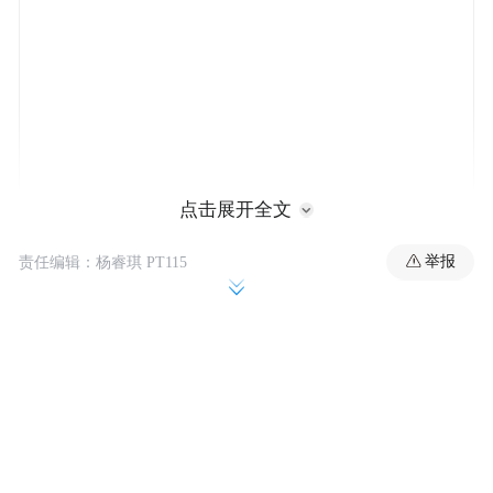
点击展开全文
这批返回的科学实验样品涉及生命科学类、
举报
责任编辑：杨睿琪 PT115
材料类、燃烧类的23个实验项目，包括9种
生命实验样品，12种材料实验样品和2种燃
烧实验样品，总重量约41公斤。
目前，人工胚胎、脑类器官等生命类科学实
验样品已转运至中国科学院空间应用工程与