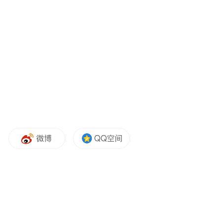
在生命科学领域，科学家后续将通过转录组
测序、蛋白组学检测等生物学分析，阐述空
间环境对人类人工胚胎发育和干细胞行为的
影响；多层面阐明空间环境影响胚胎发育的
具体分子机制；阐明微重力环境对肾类器官
发育及纤维化的调控机制，验证特定基因敲
除在微重力环境下对肾纤维化的抑制效果；
从蛋白稳态调控角度揭示失重性骨代谢平衡
及心血管功能紊乱的分子机制；揭示空间辐