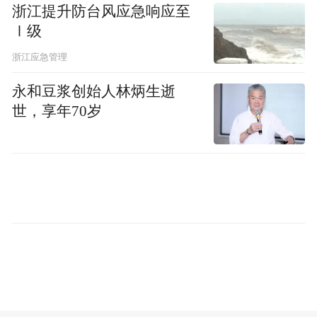
射对癌症早期事件发生的影响机制，发掘生
浙江提升防台风应急响应至
物标志物；揭示分子进化系统中核苷种类对
Ⅰ级
不同手性氨基酸成肽过程的影响。
浙江应急管理
这些研究有望揭示生命在太空环境下的适应
永和豆浆创始人林炳生逝
世，享年70岁
规律，为未来人类长期驻留太空及深空探测
提供至关重要的生命健康理论依据。