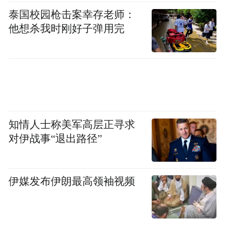
频)为凤凰网旗下自媒体平台“大风号”用户上传并发
泰国校园枪击案幸存老师：
布，本平台仅提供信息存储空间服务。
他想杀我时刚好子弹用完
Notice: The content above (including the videos,
pictures and audios if any) is uploaded and posted
by the user of Dafeng Hao, which is a social media
platform and merely provides information storage
space services.”
知情人士称美军高层正寻求
对伊战事“退出路径”
伊媒发布伊朗最高领袖视频