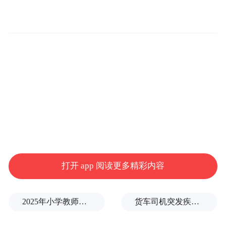
技术中心。
经过工作人员对返回的实验样品
状态进行检查确认后，交付科学家开展后续
研究。
其余材料类、燃烧类科学实验样品后续将随
神舟二十二号飞船返回舱运抵北京。
打开 app 阅读更多精彩内容
2025年小学教师减少13.19万
货车司机突发疾病晕倒车轮边，陌生同行第一时间发现并救助