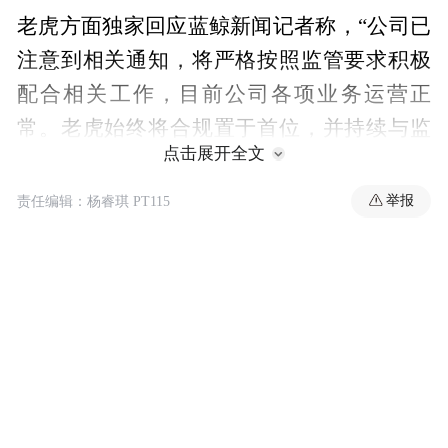
老虎方面独家回应蓝鲸新闻记者称，“公司已
注意到相关通知，将严格按照监管要求积极
配合相关工作，目前公司各项业务运营正
常。老虎始终将合规置于首位，并持续与监
点击展开全文
管机构保持密切沟通。”（记者 李丹萍）
举报
责任编辑：杨睿琪 PT115
“特别声明：以上作品内容(包括在内的视频、图片或音
频)为凤凰网旗下自媒体平台“大风号”用户上传并发
布，本平台仅提供信息存储空间服务。
Notice: The content above (including the videos,
pictures and audios if any) is uploaded and posted
by the user of Dafeng Hao, which is a social media
platform and merely provides information storage
space services.”