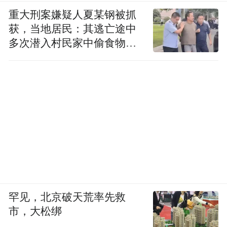
重大刑案嫌疑人夏某钢被抓
获，当地居民：其逃亡途中
多次潜入村民家中偷食物被
发现
罕见，北京破天荒率先救
市，大松绑