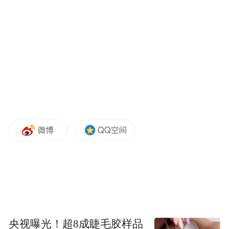
央视曝光！超8成睫毛胶样品