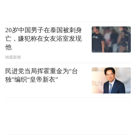
20岁中国男子在泰国被刺身
亡，嫌犯称在女友浴室发现
他
锦观新闻
民进党当局挥霍重金为“台
独”编织“皇帝新衣”