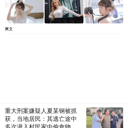
爽文
重大刑案嫌疑人夏某钢被抓
获，当地居民：其逃亡途中
多次潜入村民家中偷食物被