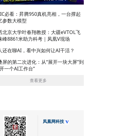
AIC必看：昇腾950真机亮相，一台撑起
亿参数大模型
话北京大学叶春翔教授：大疆eVTOL飞
珠峰8861米助力科考｜凤凰V现场
人还在聊AI，看中兴如何让AI干活？
叠屏的第二次进化：从“展开一块大屏”到
展开一个AI工作台”
查看更多
凤凰网科技