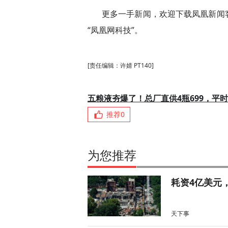
更多一手新闻，欢迎下载凤凰新闻
“凤凰网科技”。
[责任编辑：许婧 PT140]
五粮液夯爆了！总厂直供4瓶699，平时
推荐
0
为您推荐
耗资4亿美元
天下事