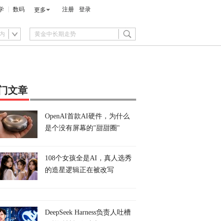
学
数码
注册
登录
更多
内
门文章
OpenAI首款AI硬件，为什么
是个没有屏幕的"甜甜圈"
108个女孩全是AI，真人选秀
的造星逻辑正在被改写
DeepSeek Harness负责人吐槽