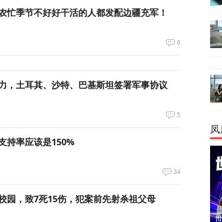
农忙季节不好好干活的人都发配边疆充军！
6
力，土耳其、沙特、巴基斯坦签署军事协议
5
凤
支持率应该是150%
34
校园，致7死15伤，犯案前先射杀祖父母