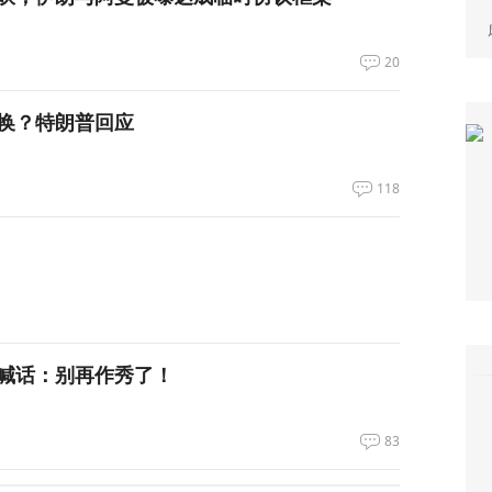
20
换？特朗普回应
118
喊话：别再作秀了！
83