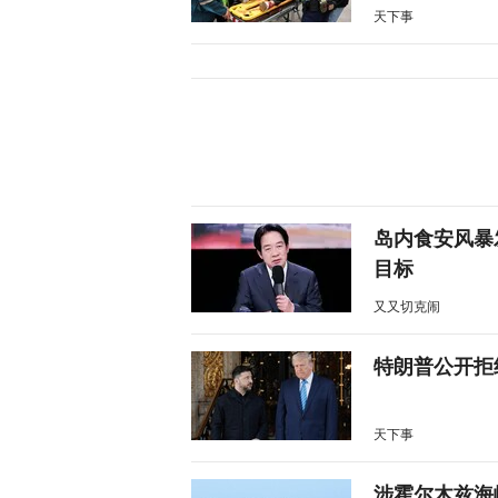
天下事
岛内食安风暴
目标
又又切克闹
特朗普公开拒
天下事
涉霍尔木兹海