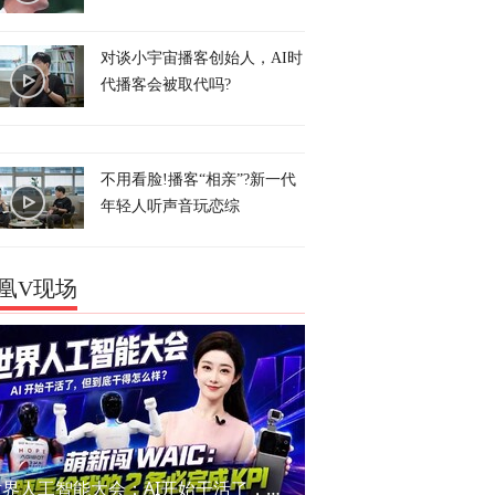
对谈小宇宙播客创始人，AI时
代播客会被取代吗?
不用看脸!播客“相亲”?新一代
年轻人听声音玩恋综
凰V现场
世界人工智能大会：AI开始干活了，但到底干的怎么样？萌新闯WAIC