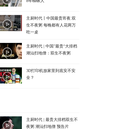
8年蜘蛛人
主厨时代丨中国最贵宵夜:双
生不夜粥 每晚都有人花两万
吃一桌
主厨时代 | 中国”最贵“大排档
潮汕扫地僧：双生不夜粥
3D打印机放家里到底安不安
全？
主厨时代 | 最贵大排档双生不
夜粥 潮汕扫地僧 预告片