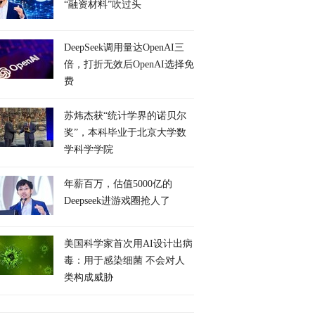
“融资材料”吹过头
DeepSeek调用量达OpenAI三
倍，打折无效后OpenAI选择免
费
苏炜杰获“统计学界的诺贝尔
奖”，本科毕业于北京大学数
学科学学院
年薪百万，估值5000亿的
Deepseek进游戏圈抢人了
美国科学家首次用AI设计出病
毒：用于感染细菌 不会对人
类构成威胁