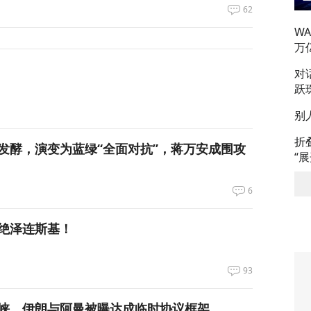
62
W
万
对
跃
别
折
发酵，演变为蓝绿“全面对抗”，蒋万安成围攻
“
6
绝泽连斯基！
93
峡，伊朗与阿曼被曝达成临时协议框架