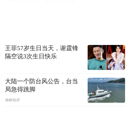
王菲57岁生日当天，谢霆锋
隔空说3次生日快乐
大陆一个防台风公告，台当
局急得跳脚
▲ 图 1.穿戴式等速抗阻训练机器人运动神经康复
海峡锐评
原理