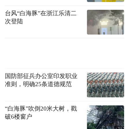
台风“白海豚”在浙江乐清二
次登陆
▲ 图 4. 6 例 SMA II 型患儿在训练前后的双侧伸
膝峰值力矩变化
国防部征兵办公室印发职业
该研究共招募了 6 名 6-10 岁的 SMA II 型患
准则，明确25条道德规范
儿（3 男 3 女）。在为期 6 周的高强度等速
训练后，取得了良好的效果：
“白海豚”吹倒20米大树，戳
破6楼窗户
患儿们获得了在不同角度下手扶膝盖、无外