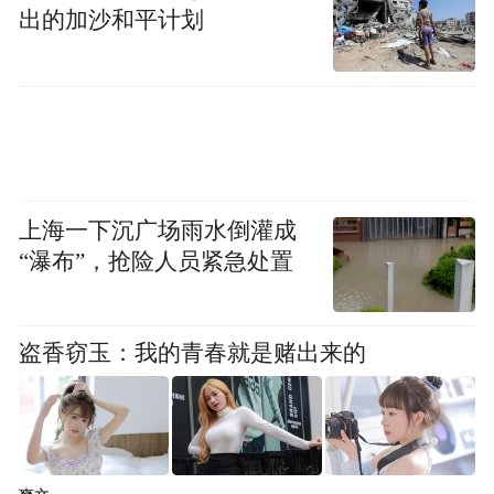
出的加沙和平计划
从而实现最佳的训练效果。该研究开展了为
5.5 个月的临床试验
期
（6 周观察期 + 6 周高
强度训练 + 6 周低强度训练 + >30 天随
访），其中，经过 6 周高强度训练，患儿不
实现了不同角度下从坐到站的能力跨越，
仅
且下肢运动能力显著提升，肌肉与神经系统
上海一下沉广场雨水倒灌成
获得协同增长
“瀑布”，抢险人员紧急处置
，甚至在脱离机器人，回归生
活日常后，仍能维持已取得的康复效果。
盗香窃玉：我的青春就是赌出来的
此外，该研究明确了高激活等速训练在康复
干预中的核心价值：相较于仅能维持现有肌
肉水平的传统低强度干预，高激活等速训练
能够带来显著的肌力提升与实质性的肌肉生