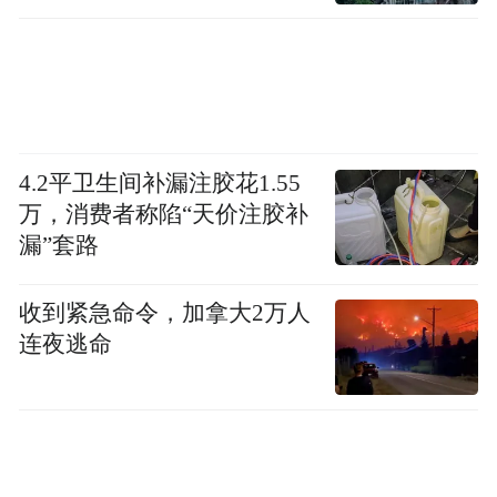
部支撑的情况下完成坐到站转换的能力
。平
均坐位起立初始膝盖弯曲角度从 111° 改善至
104°，进步了 7°。
双侧膝关节生物力学功能提升
，其中峰值扭
矩平均提升了 130%，活动范围增加了
4.2平卫生间补漏注胶花1.55
万，消费者称陷“天价注胶补
51%，做功增加了 97%。
漏”套路
肌肉实质性增长
：核磁共振（MRI）和超声
收到紧急命令，加拿大2万人
成像显示，股四头肌解剖横截面积（ACSA）
连夜逃命
增加了 12%，肌肉体积增加了 19%，生理横
截面积（PCSA）增加了 21%。
神经传导与协调性增强
：股神经传导评估显
示，复合肌肉动作电位（CMAP）振幅增加