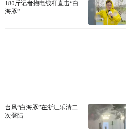
这代表着一种与传统穿戴式机器人不同的训
180斤记者抱电线杆直击“白
练范式：它不强调依靠外部协助来实现短期
海豚”
恢复，而是“反其道而行之”，通过在运动中
主动增加难度来激发潜能。作为药物联合治
引导更为持久的
疗的强力协同，该疗法旨在
神经肌肉恢复，最终让患者依靠自身的力量
去重塑运动功能并提升生活质量
。
“特别声明：以上作品内容(包括在内的视频、图片或音
频)为凤凰网旗下自媒体平台“大风号”用户上传并发
布，本平台仅提供信息存储空间服务。
Notice: The content above (including the videos,
pictures and audios if any) is uploaded and posted
台风“白海豚”在浙江乐清二
by the user of Dafeng Hao, which is a social media
次登陆
platform and merely provides information storage
space services.”