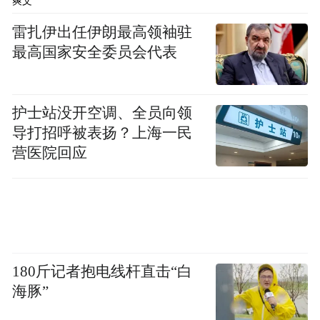
爽文
这一最新成果为神经肌肉疾病的精准康
长。
雷扎伊出任伊朗最高领袖驻
复治疗提供了新的科学依据与希望。
最高国家安全委员会代表
护士站没开空调、全员向领
导打招呼被表扬？上海一民
营医院回应
▲ 图 3. 便携式等速训练机器人与游戏化人机交互
界面
180斤记者抱电线杆直击“白
海豚”