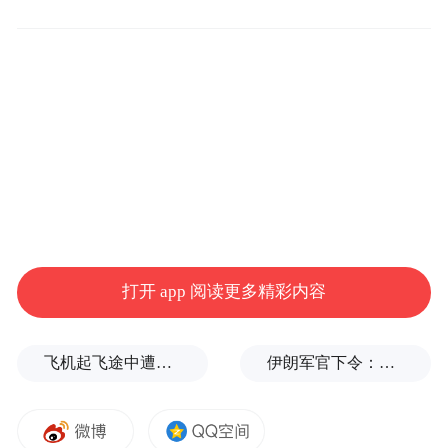
（SMA）是一种常见的常染色体隐性遗传病
目前，药物只能减缓疾病进
（罕见病），
程，无法逆转病情。
传统的下肢辅助机器人
大多提供助力，其原理是通过减少传出肌肉
激活来主动辅助行走。北京航空航天大学冯
仰刚副教授与合作者认为对于 SMA II 型等需
要增加传出肌肉激活以维持神经肌肉功能的
这种被动“助力”可能会阻碍神经
患者来说，
打开 app 阅读更多精彩内容
肌肉的长期发育
。而传统的抗阻设备（如等
体积庞大、价格昂
速抗阻训练设备）往往
飞机起飞途中遭雷击！航班滞留3小时临时换机
伊朗军官下令：如果美军踏上我国领土，就砍掉他们脚！
贵
，且提供的最小阻力对 SMA 患儿来说通常
过高。