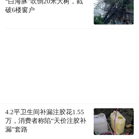
“白海豚”吹倒20米大树，戳
破6楼窗户
4.2平卫生间补漏注胶花1.55
万，消费者称陷“天价注胶补
漏”套路