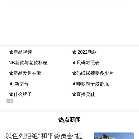
▲ 图 2. 等张、等长与等速（本研究）训练模式下
的肌肉激活程度
为了解决这一问题，研究者提出面向脊髓性
肌萎缩症 II 型患儿的可穿戴等速抗阻机器人
热点新闻
（仅 0.96Kg），它能够在安全的前提下确保
以色列拒绝“和平委员会”提
肌肉在整个关节活动范围内产生最大张力，