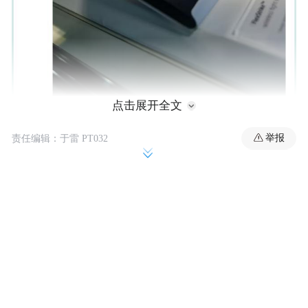
点击展开全文
举报
责任编辑：于雷 PT032
IT之家注意到，FlexStrike 手台最初公布于
是 PlayStation 第一款无线格斗操
2025 年，
作杆
。其延续了本世代 PlayStation 硬件的黑
白蓝色彩美学，具备高质量数字操作杆、机
械式开关按键、免工具更换挡片，集成纹路
防滑底座和可充电电池，配套含背带的便携