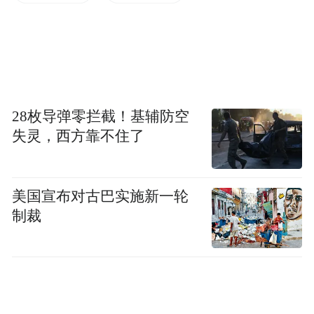
28枚导弹零拦截！基辅防空
此前即表示 FlexStrike 将在
失灵，西方靠不住了
PlayStation
2026 年上市
，再考虑昨日的这一表态，相信
这款无线格斗操作杆很快会正式发布。
美国宣布对古巴实施新一轮
制裁
“特别声明：以上作品内容(包括在内的视频、图片或音
频)为凤凰网旗下自媒体平台“大风号”用户上传并发
布，本平台仅提供信息存储空间服务。
Notice: The content above (including the videos,
pictures and audios if any) is uploaded and posted
by the user of Dafeng Hao, which is a social media