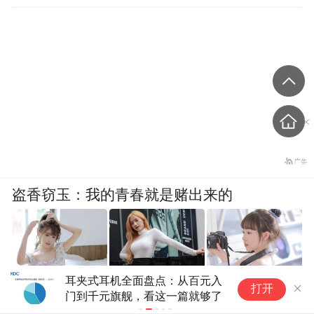
盗香窃玉：我的青春就是赌出来的
10.6万元，索尼FE 600mm F4
1
爽文
打开
GM OSS定焦G大师镜头上架
工
了