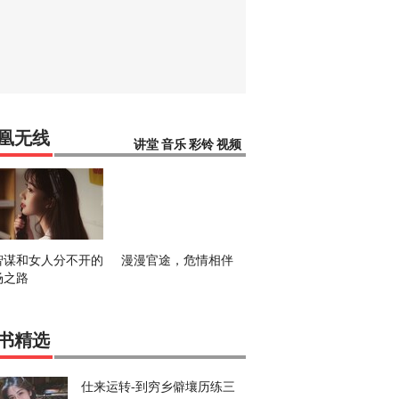
凰无线
讲堂
音乐
彩铃
视频
智谋和女人分不开的
漫漫官途，危情相伴
场之路
书精选
仕来运转-到穷乡僻壤历练三