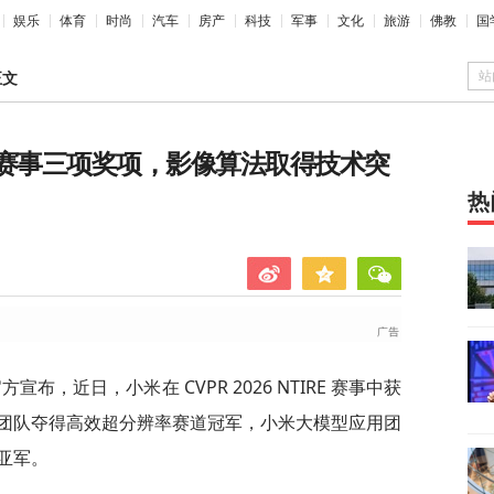
娱乐
体育
时尚
汽车
房产
科技
军事
文化
旅游
佛教
国
站
正文
TIRE赛事三项奖项，影像算法取得技术突
热
方宣布，近日，小米在 CVPR 2026 NTIRE 赛事中获
团队夺得高效超分辨率赛道冠军，小米大模型应用团
亚军。