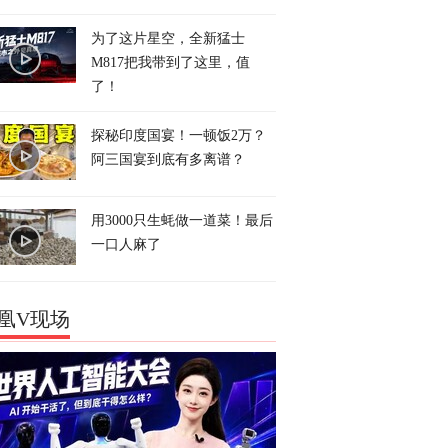
为了这片星空，全新猛士
M817把我带到了这里，值
了！
探秘印度国宴！一顿饭2万？
阿三国宴到底有多离谱？
用3000只生蚝做一道菜！最后
一口人麻了
凰V现场