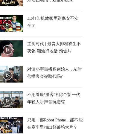
潮汕扫地僧：双生不夜粥
3D打印机放家里到底安不安
全？
主厨时代 | 最贵大排档双生不
夜粥 潮汕扫地僧 预告片
对谈小宇宙播客创始人，AI时
代播客会被取代吗?
不用看脸!播客“相亲”?新一代
年轻人听声音玩恋综
只用一部Robot Phone，能不能
在赛车里拍出好莱坞大片？