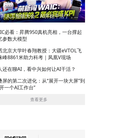
世界人工智能大会：AI开始干活了，但到底干的怎么样？萌新闯WAIC
AIC必看：昇腾950真机亮相，一台撑起
亿参数大模型
话北京大学叶春翔教授：大疆eVTOL飞
珠峰8861米助力科考｜凤凰V现场
人还在聊AI，看中兴如何让AI干活？
叠屏的第二次进化：从“展开一块大屏”到
展开一个AI工作台”
查看更多