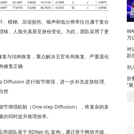
片、模糊、压缩损伤、噪声和低分辨率往往属于复合
W
漂移、人脸失真甚至身份变化。为此，团队采用了更
万
对
跃
行粗修复与结构恢复，重点解决五官布局恢复、严重退化
构修复正确
别
折
tep Diffusion 进行细节增强，进一步补充皮肤纹理、
“
自然
机制（One-step Diffusion），将复杂的多
量的同时提升推理效率。
团队基于 RDNet-XL 架构，通过骨干网络升级、